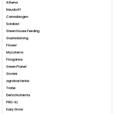
Athena
Neudorff
Cannabiogen
Solabiol
Green House Feeding
Guanokalong
Flower
Mycoterra
Florganics
Green Planet
Grotek
agrobacterias
Trabe
Delta Nutrients
PRO-XL
Easy Grow