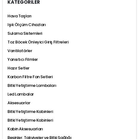
KATEGORİLER
Hava Taşları
Işık Ölçüm Cihazları
Sulama Sistemleri
Toz Böcek Önleyici Giriş Filtreleri
Vantilatörler
Yansıtıcı Filmler
Hazır Setler
Karbon Filtre Fan Setleri
Bitki Yetiştirme Lambaları
Led Lambalar
Aksesuarlar
Bitki Yetiştirme Kabinleri
Bitki Yetiştirme Kabinleri
Kabin Aksesuarları
Besinler, Takviyeler ve Bitki Sağlığı