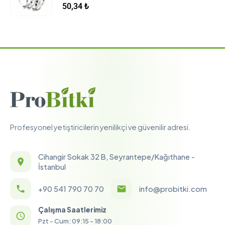
5.00
5 üzerinden
50,34
₺
Profesyonel yetiştiricilerin yenilikçi ve güvenilir adresi.
Cihangir Sokak 32 B, Seyrantepe/Kağıthane -
İstanbul
+90 541 790 70 70
info@probitki.com
Çalışma Saatlerimiz
Pzt - Cum: 09:15 - 18:00