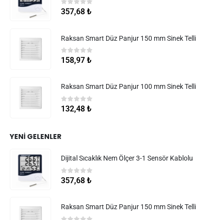
0
5 üzerinden
357,68
₺
Raksan Smart Düz Panjur 150 mm Sinek Telli
0
5 üzerinden
158,97
₺
Raksan Smart Düz Panjur 100 mm Sinek Telli
0
5 üzerinden
132,48
₺
YENI GELENLER
Dijital Sıcaklık Nem Ölçer 3-1 Sensör Kablolu
0
5 üzerinden
357,68
₺
Raksan Smart Düz Panjur 150 mm Sinek Telli