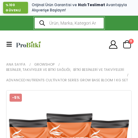
Orijinal Ürün Garantisi ve
Hızlı Teslimat
Avantajıyla
%100
Alışverişe Başlayın!
GÜVENLİ
0
ANA SAYFA
GROWSHOP
BESINLER, TAKVIYELER VE BITKI SAĞLIĞI
,
BITKI BESINLERI VE TAKVIYELERI
ADVANCED NUTRIENTS CULTIVATOR SERIES GROW BASE BLOOM 1 KG SET
-5%