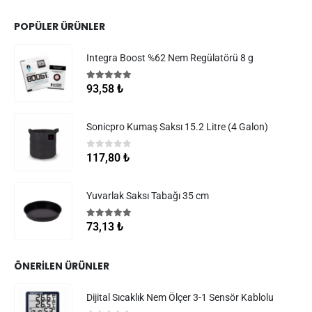
POPÜLER ÜRÜNLER
Integra Boost %62 Nem Regülatörü 8 g
5.00
5 üzerinden
93,58
₺
Sonicpro Kumaş Saksı 15.2 Litre (4 Galon)
0
5 üzerinden
117,80
₺
Yuvarlak Saksı Tabağı 35 cm
5.00
5 üzerinden
73,13
₺
ÖNERILEN ÜRÜNLER
Dijital Sıcaklık Nem Ölçer 3-1 Sensör Kablolu