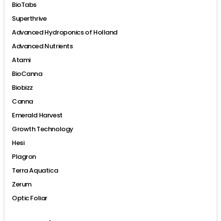
BioTabs
Superthrive
Advanced Hydroponics of Holland
Advanced Nutrients
Atami
BioCanna
Biobizz
Canna
Emerald Harvest
Growth Technology
Hesi
Plagron
Terra Aquatica
Zerum
Optic Foliar