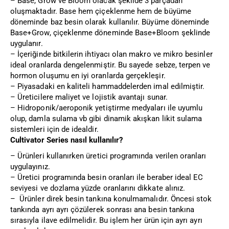
– Base, Grow ve Bloom olacak şekilde 3 parçadan
oluşmaktadır. Base hem çiçeklenme hem de büyüme
döneminde baz besin olarak kullanılır. Büyüme döneminde
Base+Grow, çiçeklenme döneminde Base+Bloom şeklinde
uygulanır.
– İçeriğinde bitkilerin ihtiyacı olan makro ve mikro besinler
ideal oranlarda dengelenmiştir. Bu sayede sebze, terpen ve
hormon oluşumu en iyi oranlarda gerçekleşir.
– Piyasadaki en kaliteli hammaddelerden imal edilmiştir.
– Üreticilere maliyet ve lojistik avantajı sunar.
– Hidroponik/aeroponik yetiştirme medyaları ile uyumlu
olup, damla sulama vb gibi dinamik akışkan likit sulama
sistemleri için de idealdir.
Cultivator Series nasıl kullanılır?
– Ürünleri kullanırken üretici programında verilen oranları
uygulayınız.
– Üretici programında besin oranları ile beraber ideal EC
seviyesi ve dozlama yüzde oranlarını dikkate alınız.
– Ürünler direk besin tankına konulmamalıdır. Öncesi stok
tankında ayrı ayrı çözülerek sonrası ana besin tankına
sırasıyla ilave edilmelidir. Bu işlem her ürün için ayrı ayrı