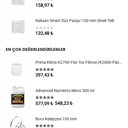
0
5 üzerinden
158,97
₺
Raksan Smart Düz Panjur 100 mm Sinek Telli
0
5 üzerinden
132,48
₺
EN ÇOK DEĞERLENDIRILENLER
Prima Klima K2700-Flat Toz Filtresi (K2600-Flat Filtreler)
5.00
5 üzerinden
397,43
₺
Advanced Nutrients Micro 500 ml
5.00
5 üzerinden
548,23
₺
577,09
₺
Boru Kelepçesi 100 mm