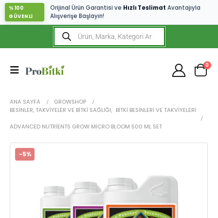
Orijinal Ürün Garantisi ve
Hızlı Teslimat
Avantajıyla
%100
Alışverişe Başlayın!
GÜVENLİ
0
ANA SAYFA
GROWSHOP
BESINLER, TAKVIYELER VE BITKI SAĞLIĞI
,
BITKI BESINLERI VE TAKVIYELERI
ADVANCED NUTRIENTS GROW MICRO BLOOM 500 ML SET
-5%