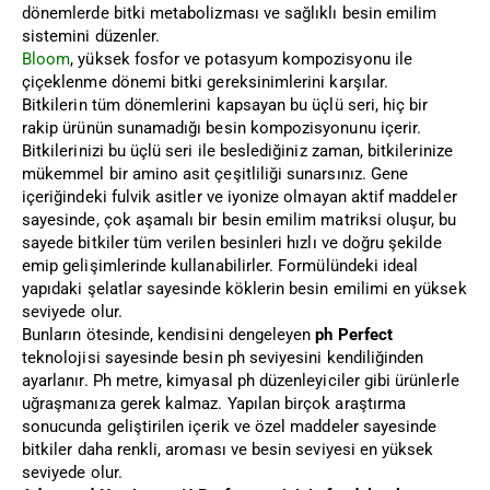
dönemlerde bitki metabolizması ve sağlıklı besin emilim
sistemini düzenler.
Bloom
, yüksek fosfor ve potasyum kompozisyonu ile
çiçeklenme dönemi bitki gereksinimlerini karşılar.
Bitkilerin tüm dönemlerini kapsayan bu üçlü seri, hiç bir
rakip ürünün sunamadığı besin kompozisyonunu içerir.
Bitkilerinizi bu üçlü seri ile beslediğiniz zaman, bitkilerinize
mükemmel bir amino asit çeşitliliği sunarsınız. Gene
içeriğindeki fulvik asitler ve iyonize olmayan aktif maddeler
sayesinde, çok aşamalı bir besin emilim matriksi oluşur, bu
sayede bitkiler tüm verilen besinleri hızlı ve doğru şekilde
emip gelişimlerinde kullanabilirler. Formülündeki ideal
yapıdaki şelatlar sayesinde köklerin besin emilimi en yüksek
seviyede olur.
Bunların ötesinde, kendisini dengeleyen
ph Perfect
teknolojisi sayesinde besin ph seviyesini kendiliğinden
ayarlanır. Ph metre, kimyasal ph düzenleyiciler gibi ürünlerle
uğraşmanıza gerek kalmaz. Yapılan birçok araştırma
sonucunda geliştirilen içerik ve özel maddeler sayesinde
bitkiler daha renkli, aroması ve besin seviyesi en yüksek
seviyede olur.