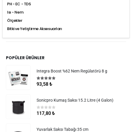
PH - EC - TDS
Isı - Nem
Ölçekler
Bitki ve Yetiştirme Aksesuarları
POPÜLER ÜRÜNLER
Integra Boost %62 Nem Regülatörü 8 g
5.00
5 üzerinden
93,58
₺
Sonicpro Kumaş Saksı 15.2 Litre (4 Galon)
0
5 üzerinden
117,80
₺
Yuvarlak Saksı Tabağı 35 cm