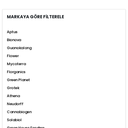
MARKAYA GÖRE FİLTERELE
Aptus
Bionova
Guanokalong
Flower
Mycoterra
Florganics
Green Planet
Grotek
Athena
Neudorff
Cannabiogen
Solabiol
Green House Feeding