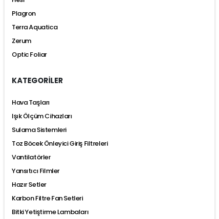
Plagron
Terra Aquatica
Zerum
Optic Foliar
KATEGORİLER
Hava Taşları
Işık Ölçüm Cihazları
Sulama Sistemleri
Toz Böcek Önleyici Giriş Filtreleri
Vantilatörler
Yansıtıcı Filmler
Hazır Setler
Karbon Filtre Fan Setleri
Bitki Yetiştirme Lambaları