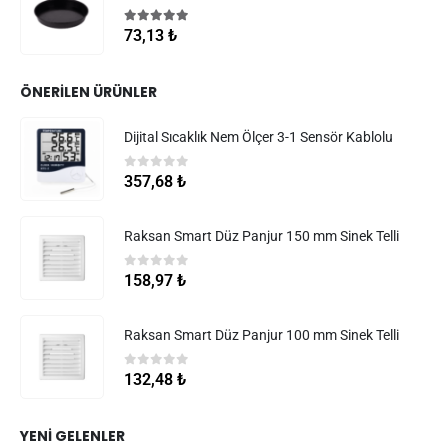
5.00
5 üzerinden
73,13
₺
ÖNERILEN ÜRÜNLER
Dijital Sıcaklık Nem Ölçer 3-1 Sensör Kablolu
0
5 üzerinden
357,68
₺
Raksan Smart Düz Panjur 150 mm Sinek Telli
0
5 üzerinden
158,97
₺
Raksan Smart Düz Panjur 100 mm Sinek Telli
0
5 üzerinden
132,48
₺
YENI GELENLER