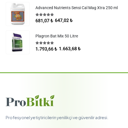
Advanced Nutrients Sensi Cal Mag Xtra 250 ml
5.00
5 üzerinden
647,02
₺
681,07
₺
Plagron Bat Mix 50 Litre
5.00
5 üzerinden
1.663,68
₺
1.793,66
₺
Profesyonel yetiştiricilerin yenilikçi ve güvenilir adresi.