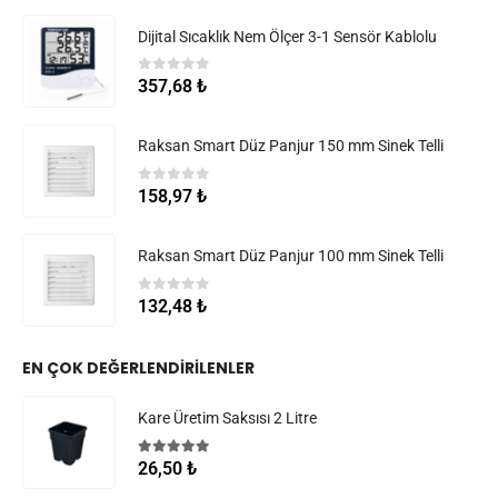
Dijital Sıcaklık Nem Ölçer 3-1 Sensör Kablolu
0
5 üzerinden
357,68
₺
Raksan Smart Düz Panjur 150 mm Sinek Telli
0
5 üzerinden
158,97
₺
Raksan Smart Düz Panjur 100 mm Sinek Telli
0
5 üzerinden
132,48
₺
EN ÇOK DEĞERLENDIRILENLER
Kare Üretim Saksısı 2 Litre
5.00
5 üzerinden
26,50
₺