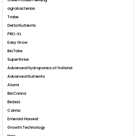
agrobacterias
Trabe
Delta Nutrients
PRO-XL
Easy Grow
BioTabs
Superthrive
Advanced Hydroponics of Holland
Advanced Nutrients
Atami
BioCanna
Biobizz
Canna
Emerald Harvest
Growth Technology
Hesi