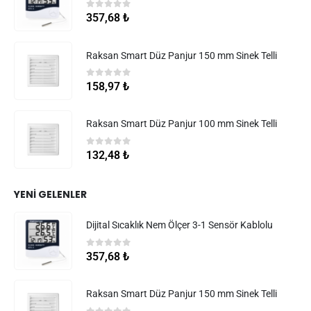
0
5 üzerinden
357,68
₺
Raksan Smart Düz Panjur 150 mm Sinek Telli
0
5 üzerinden
158,97
₺
Raksan Smart Düz Panjur 100 mm Sinek Telli
0
5 üzerinden
132,48
₺
YENI GELENLER
Dijital Sıcaklık Nem Ölçer 3-1 Sensör Kablolu
0
5 üzerinden
357,68
₺
Raksan Smart Düz Panjur 150 mm Sinek Telli