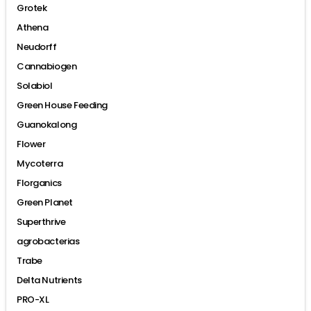
Grotek
Athena
Neudorff
Cannabiogen
Solabiol
Green House Feeding
Guanokalong
Flower
Mycoterra
Florganics
Green Planet
Superthrive
agrobacterias
Trabe
Delta Nutrients
PRO-XL