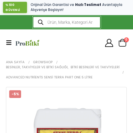
Orijinal Ürün Garantisi ve
Hızlı Teslimat
Avantajıyla
%100
Alışverişe Başlayın!
GÜVENLİ
0
ANA SAYFA
GROWSHOP
BESINLER, TAKVIYELER VE BITKI SAĞLIĞI
,
BITKI BESINLERI VE TAKVIYELERI
ADVANCED NUTRIENTS SENSI TERRA PART ONE 5 LITRE
-5%