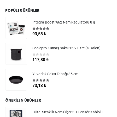
POPÜLER ÜRÜNLER
Integra Boost %62 Nem Regülatörü 8 g
5.00
5 üzerinden
93,58
₺
Sonicpro Kumaş Saksı 15.2 Litre (4 Galon)
0
5 üzerinden
117,80
₺
Yuvarlak Saksı Tabağı 35 cm
5.00
5 üzerinden
73,13
₺
ÖNERILEN ÜRÜNLER
Dijital Sıcaklık Nem Ölçer 3-1 Sensör Kablolu