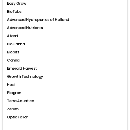
Easy Grow
BioTabs
Advanced Hydroponics of Holland
Advanced Nutrients
Atami
BioCanna
Biobizz
Canna
Emerald Harvest
Growth Technology
Hesi
Plagron
Terra Aquatica
Zerum
Optic Foliar