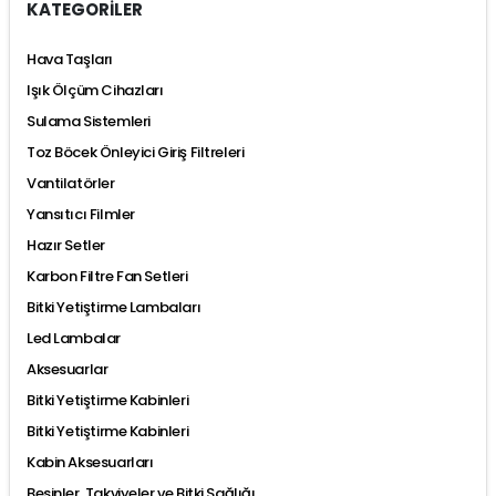
KATEGORİLER
Hava Taşları
Işık Ölçüm Cihazları
Sulama Sistemleri
Toz Böcek Önleyici Giriş Filtreleri
Vantilatörler
Yansıtıcı Filmler
Hazır Setler
Karbon Filtre Fan Setleri
Bitki Yetiştirme Lambaları
Led Lambalar
Aksesuarlar
Bitki Yetiştirme Kabinleri
Bitki Yetiştirme Kabinleri
Kabin Aksesuarları
Besinler, Takviyeler ve Bitki Sağlığı