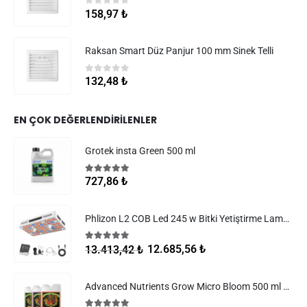
0
5 üzerinden
158,97
₺
Raksan Smart Düz Panjur 100 mm Sinek Telli
0
5 üzerinden
132,48
₺
EN ÇOK DEĞERLENDIRILENLER
Grotek insta Green 500 ml
5.00
5 üzerinden
727,86
₺
Phlizon L2 COB Led 245 w Bitki Yetiştirme Lambası
5.00
5 üzerinden
12.685,56
₺
13.413,42
₺
Advanced Nutrients Grow Micro Bloom 500 ml Set