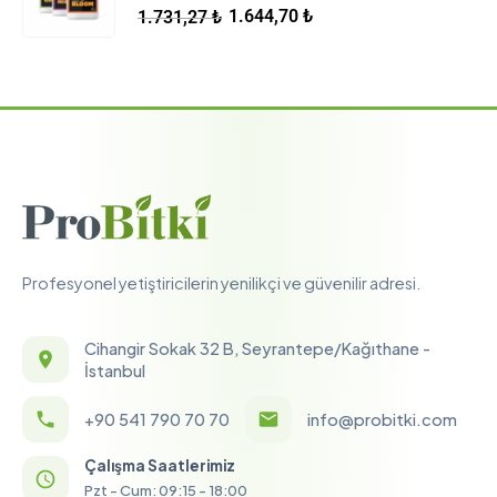
5.00
5 üzerinden
1.644,70
₺
1.731,27
₺
Profesyonel yetiştiricilerin yenilikçi ve güvenilir adresi.
Cihangir Sokak 32 B, Seyrantepe/Kağıthane -
İstanbul
+90 541 790 70 70
info@probitki.com
Çalışma Saatlerimiz
Pzt - Cum: 09:15 - 18:00