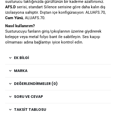
susturucu taktığınızda gürültünün bir kademe azaltırsınız.
AFS.D
serisi, standart Silence serisine göre daha kalın dış
izolasyona sahiptir. Dıştan içe konfigürasyon: ALUAFS.70,
Cam Yünü
, ALUAFS.70.
Nasıl kullanırım?
Susturucuyu fanların giriş/çıkışlarının üzerine giydirerek
kelepçe veya metal folyo bant ile sabitleyin. Ses kaçışı
olmaması adına bağlantıyı iyice kontrol edin.
EK BILGI
MARKA
DEĞERLENDIRMELER (0)
SORU VE CEVAP
TAKSIT TABLOSU