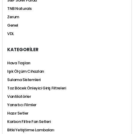
S&P Soler Palau
TNB Naturals
Zerum
Genel
VDL
KATEGORİLER
Hava Taşları
Işık Ölçüm Cihazları
Sulama Sistemleri
Toz Böcek Önleyici Giriş Filtreleri
Vantilatörler
Yansıtıcı Filmler
Hazır Setler
Karbon Filtre Fan Setleri
Bitki Yetiştirme Lambaları