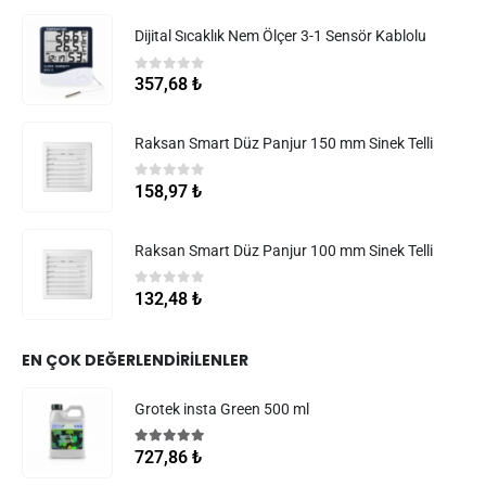
Dijital Sıcaklık Nem Ölçer 3-1 Sensör Kablolu
0
5 üzerinden
357,68
₺
Raksan Smart Düz Panjur 150 mm Sinek Telli
0
5 üzerinden
158,97
₺
Raksan Smart Düz Panjur 100 mm Sinek Telli
0
5 üzerinden
132,48
₺
EN ÇOK DEĞERLENDIRILENLER
Grotek insta Green 500 ml
5.00
5 üzerinden
727,86
₺