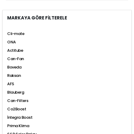
MARKAYA GÖRE FİLTERELE
Cli-mate
ONA
Actitube
Can-Fan
Boveda
Raksan
AFS
Blauberg
Can-Filters
Co2Boost
İntegra Boost
Prima Klima