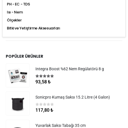
PH - EC - TDS
Isı - Nem
Ölçekler
Bitki ve Yetiştirme Aksesuarları
POPÜLER ÜRÜNLER
Integra Boost %62 Nem Regülatörü 8 g
5.00
5 üzerinden
93,58
₺
Sonicpro Kumaş Saksı 15.2 Litre (4 Galon)
0
5 üzerinden
117,80
₺
Yuvarlak Saksı Tabağı 35 cm