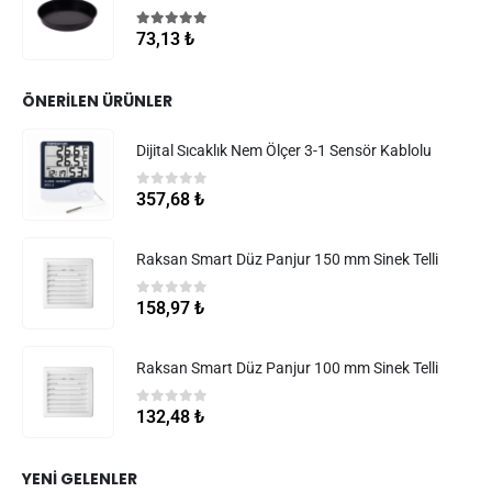
5.00
5 üzerinden
73,13
₺
ÖNERILEN ÜRÜNLER
Dijital Sıcaklık Nem Ölçer 3-1 Sensör Kablolu
0
5 üzerinden
357,68
₺
Raksan Smart Düz Panjur 150 mm Sinek Telli
0
5 üzerinden
158,97
₺
Raksan Smart Düz Panjur 100 mm Sinek Telli
0
5 üzerinden
132,48
₺
YENI GELENLER