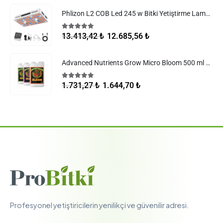
Phlizon L2 COB Led 245 w Bitki Yetiştirme Lambası
5.00
5 üzerinden
12.685,56
₺
13.413,42
₺
Advanced Nutrients Grow Micro Bloom 500 ml Set
5.00
5 üzerinden
1.644,70
₺
1.731,27
₺
Profesyonel yetiştiricilerin yenilikçi ve güvenilir adresi.