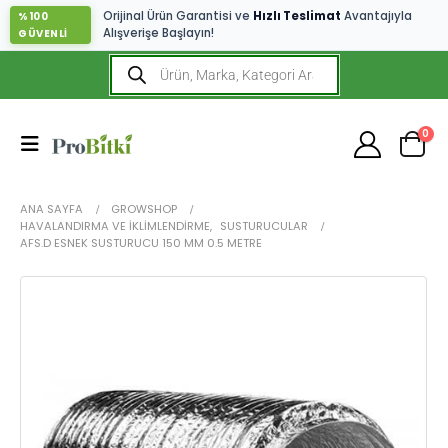
Orijinal Ürün Garantisi ve
Hızlı Teslimat
Avantajıyla
%100
Alışverişe Başlayın!
GÜVENLİ
0
ANA SAYFA
GROWSHOP
HAVALANDIRMA VE İKLIMLENDIRME
,
SUSTURUCULAR
AFS.D ESNEK SUSTURUCU 150 MM 0.5 METRE