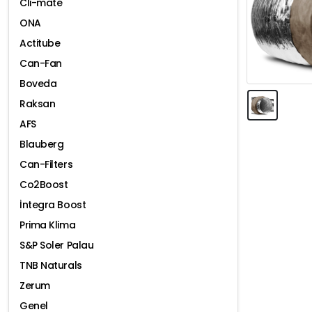
Cli-mate
ONA
Actitube
Can-Fan
Boveda
Raksan
AFS
Blauberg
Can-Filters
Co2Boost
İntegra Boost
Prima Klima
S&P Soler Palau
TNB Naturals
Zerum
Genel