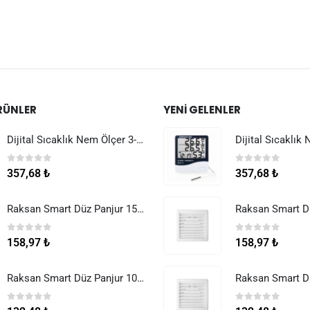
RÜNLER
YENI GELENLER
Dijital Sıcaklık Nem Ölçer 3-1 Sensör Kablolu
0
5 üzerinden
0
5 üzerinden
357,68
₺
357,68
₺
Raksan Smart Düz Panjur 150 mm Sinek Telli
0
5 üzerinden
0
5 üzerinden
158,97
₺
158,97
₺
Raksan Smart Düz Panjur 100 mm Sinek Telli
0
5 üzerinden
0
5 üzerinden