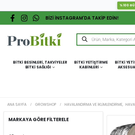
%100 GÜ
BİZİ İNSTAGRAM'DA TAKİP EDİN!
BITKI BESINLERI, TAKVIYELER
BITKI YETIŞTIRME
BITKI YET
BITKI SAĞLIĞI
KABINLERI
AKSESUA
ANA SAYFA
GROWSHOP
HAVALANDIRMA VE İKLIMLENDIRME
,
HAVA
MARKAYA GÖRE FİLTERELE