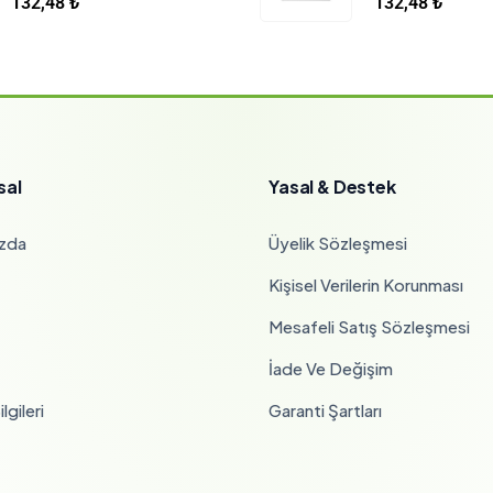
132,48
₺
132,48
₺
sal
Yasal & Destek
zda
Üyelik Sözleşmesi
Kişisel Verilerin Korunması
Mesafeli Satış Sözleşmesi
İade Ve Değişim
lgileri
Garanti Şartları