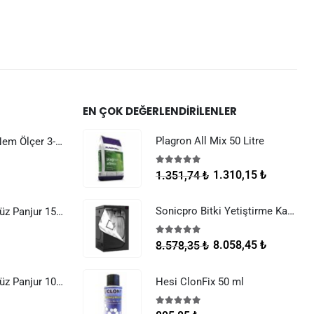
EN ÇOK DEĞERLENDIRILENLER
Plagron All Mix 50 Litre
Dijital Sıcaklık Nem Ölçer 3-1 Sensör Kablolu
5.00
5 üzerinden
1.310,15
₺
1.351,74
₺
Sonicpro Bitki Yetiştirme Kabini 100x100x200
Raksan Smart Düz Panjur 150 mm Sinek Telli
5.00
5 üzerinden
8.058,45
₺
8.578,35
₺
Raksan Smart Düz Panjur 100 mm Sinek Telli
Hesi ClonFix 50 ml
5.00
5 üzerinden