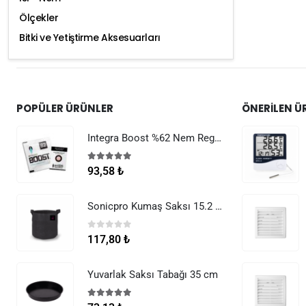
Ölçekler
Bitki ve Yetiştirme Aksesuarları
POPÜLER ÜRÜNLER
ÖNERILEN Ü
Integra Boost %62 Nem Regülatörü 8 g
5.00
5 üzerinden
93,58
₺
Sonicpro Kumaş Saksı 15.2 Litre (4 Galon)
0
5 üzerinden
117,80
₺
Yuvarlak Saksı Tabağı 35 cm
5.00
5 üzerinden