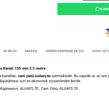
CANL
EK BILGI
MARKA
DEĞERLENDIRMELER (0)
SORU VE 
va Kanalı 150 mm 2.5 metre
a kanalları,
cam yünü izolasyon
içermektedir. Bu sayede ısı ve ses 
 düşürülmesi için en ekonomik çözümlerden biridir.
onfigürasyon: ALUAFS.70 , Cam Yünü, ALUAFS.70