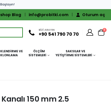
 Başlayın!
shop Blog
info@probitki.com
Oturum aç
BİZİ ARAYIN
0
+90 541 790 70 70
KLENDIRME VE
ÖLÇÜM
SAKSILAR VE
KLONLAMA
SISTEMLERI
YETIŞTIRME SISTEMLERI
a Kanalı 150 mm 2.5