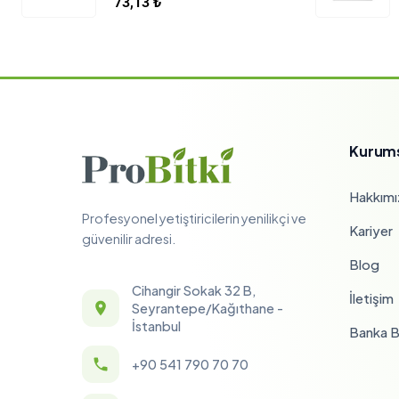
73,13
₺
Kurum
Hakkımı
Profesyonel yetiştiricilerin yenilikçi ve
Kariyer
güvenilir adresi.
Blog
Cihangir Sokak 32 B,
İletişim
Seyrantepe/Kağıthane -
İstanbul
Banka Bi
+90 541 790 70 70