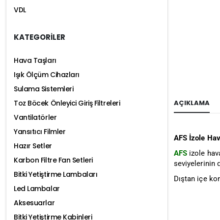
VDL
KATEGORİLER
Hava Taşları
Işık Ölçüm Cihazları
Sulama Sistemleri
AÇIKLAMA
Toz Böcek Önleyici Giriş Filtreleri
Vantilatörler
Yansıtıcı Filmler
AFS İzole Ha
Hazır Setler
AFS
izole hav
Karbon Filtre Fan Setleri
seviyelerinin
Bitki Yetiştirme Lambaları
Dıştan içe k
Led Lambalar
Aksesuarlar
Bitki Yetiştirme Kabinleri