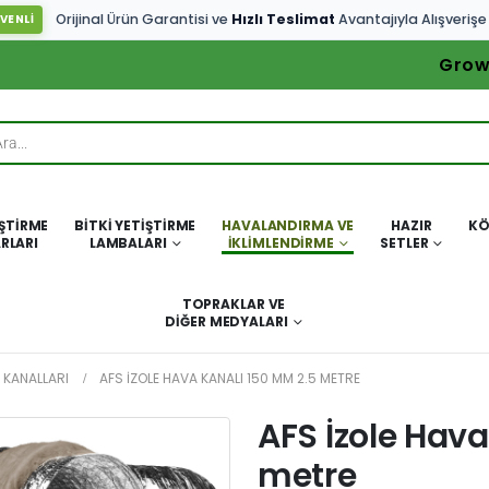
Orijinal Ürün Garantisi ve
Hızlı Teslimat
Avantajıyla Alışverişe
VENLİ
Grow
IŞTIRME
BITKI YETIŞTIRME
HAVALANDIRMA VE
HAZIR
KÖ
RLARI
LAMBALARI
İKLIMLENDIRME
SETLER
TOPRAKLAR VE
DIĞER MEDYALARI
 KANALLARI
AFS İZOLE HAVA KANALI 150 MM 2.5 METRE
AFS İzole Hav
metre