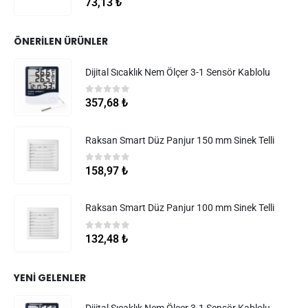
73,13
₺
ÖNERILEN ÜRÜNLER
Dijital Sıcaklık Nem Ölçer 3-1 Sensör Kablolu
0
5 üzerinden
357,68
₺
Raksan Smart Düz Panjur 150 mm Sinek Telli
0
5 üzerinden
158,97
₺
Raksan Smart Düz Panjur 100 mm Sinek Telli
0
5 üzerinden
132,48
₺
YENI GELENLER