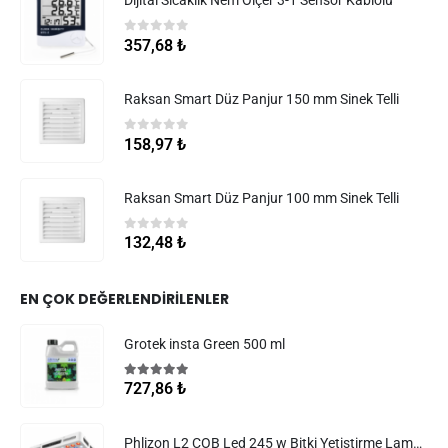
Dijital Sıcaklık Nem Ölçer 3-1 Sensör Kablolu
0
5 üzerinden
357,68
₺
Raksan Smart Düz Panjur 150 mm Sinek Telli
0
5 üzerinden
158,97
₺
Raksan Smart Düz Panjur 100 mm Sinek Telli
0
5 üzerinden
132,48
₺
EN ÇOK DEĞERLENDIRILENLER
Grotek insta Green 500 ml
5.00
5 üzerinden
727,86
₺
Phlizon L2 COB Led 245 w Bitki Yetiştirme Lambası