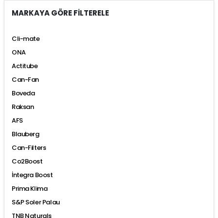
MARKAYA GÖRE FİLTERELE
Cli-mate
ONA
Actitube
Can-Fan
Boveda
Raksan
AFS
Blauberg
Can-Filters
Co2Boost
İntegra Boost
Prima Klima
S&P Soler Palau
TNB Naturals