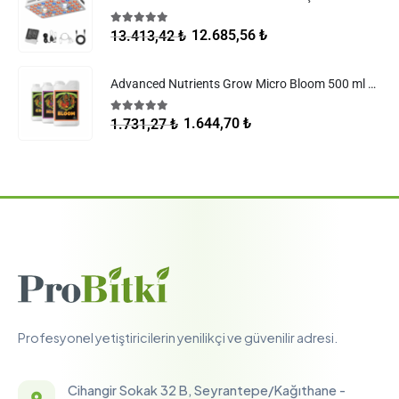
5.00
5 üzerinden
12.685,56
₺
13.413,42
₺
Advanced Nutrients Grow Micro Bloom 500 ml Set
5.00
5 üzerinden
1.644,70
₺
1.731,27
₺
Profesyonel yetiştiricilerin yenilikçi ve güvenilir adresi.
Cihangir Sokak 32 B, Seyrantepe/Kağıthane -