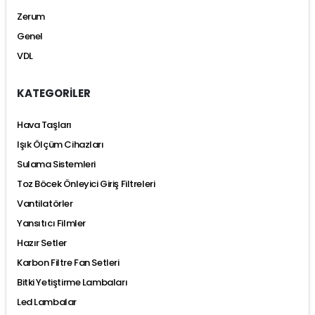
Zerum
Genel
VDL
KATEGORİLER
Hava Taşları
Işık Ölçüm Cihazları
Sulama Sistemleri
Toz Böcek Önleyici Giriş Filtreleri
Vantilatörler
Yansıtıcı Filmler
Hazır Setler
Karbon Filtre Fan Setleri
Bitki Yetiştirme Lambaları
Led Lambalar