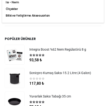
Isı - Nem
Ölçekler
Bitki ve Yetiştirme Aksesuarları
POPÜLER ÜRÜNLER
Integra Boost %62 Nem Regülatörü 8 g
5.00
5 üzerinden
93,58
₺
Sonicpro Kumaş Saksı 15.2 Litre (4 Galon)
0
5 üzerinden
117,80
₺
Yuvarlak Saksı Tabağı 35 cm
5.00
5 üzerinden