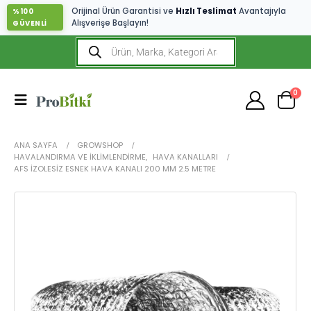
Orijinal Ürün Garantisi ve
Hızlı Teslimat
Avantajıyla
%100
Alışverişe Başlayın!
GÜVENLİ
0
ANA SAYFA
GROWSHOP
HAVALANDIRMA VE İKLIMLENDIRME
,
HAVA KANALLARI
AFS İZOLESIZ ESNEK HAVA KANALI 200 MM 2.5 METRE