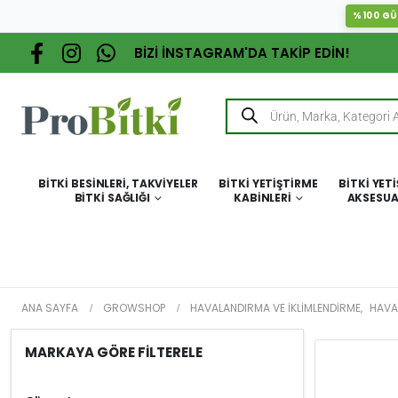
%100 GÜ
BİZİ İNSTAGRAM'DA TAKİP EDİN!
BITKI BESINLERI, TAKVIYELER
BITKI YETIŞTIRME
BITKI YET
BITKI SAĞLIĞI
KABINLERI
AKSESUA
ANA SAYFA
GROWSHOP
HAVALANDIRMA VE İKLIMLENDIRME
,
HAVA
MARKAYA GÖRE FİLTERELE