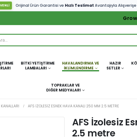
Orijinal Ürün Garantisi ve
Hızlı Teslimat
Avantajıyla Alışverişe
VENLİ
Grow
IŞTIRME
BITKI YETIŞTIRME
HAVALANDIRMA VE
HAZIR
KÖ
RLARI
LAMBALARI
İKLIMLENDIRME
SETLER
TOPRAKLAR VE
DIĞER MEDYALARI
 KANALLARI
AFS İZOLESIZ ESNEK HAVA KANALI 250 MM 2.5 METRE
AFS İzolesiz 
2.5 metre