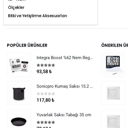
Ölçekler
Bitki ve Yetiştirme Aksesuarları
POPÜLER ÜRÜNLER
ÖNERILEN Ü
Integra Boost %62 Nem Regülatörü 8 g
5.00
5 üzerinden
93,58
₺
Sonicpro Kumaş Saksı 15.2 Litre (4 Galon)
0
5 üzerinden
117,80
₺
Yuvarlak Saksı Tabağı 35 cm
5.00
5 üzerinden