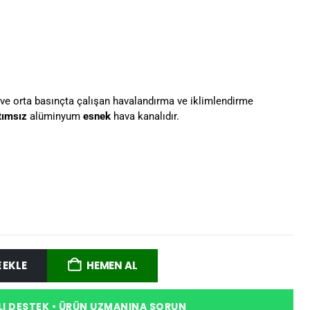
 ve orta basınçta çalışan havalandırma ve iklimlendirme
tımsız
alüminyum
esnek
hava kanalıdır.
 EKLE
HEMEN AL
I DESTEK • ÜRÜN UZMANINA SORUN