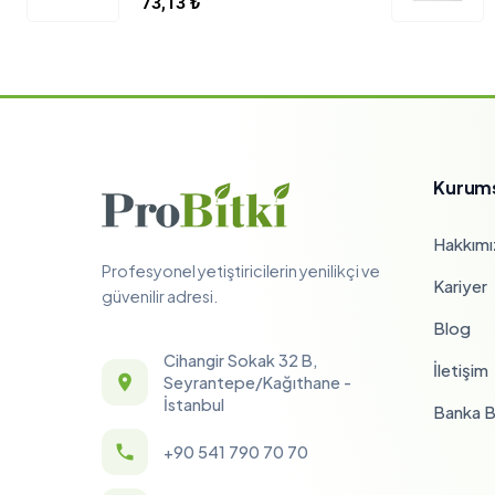
73,13
₺
Kurum
Hakkımı
Profesyonel yetiştiricilerin yenilikçi ve
Kariyer
güvenilir adresi.
Blog
Cihangir Sokak 32 B,
İletişim
Seyrantepe/Kağıthane -
İstanbul
Banka Bi
+90 541 790 70 70