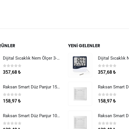
RÜNLER
YENI GELENLER
Dijital Sıcaklık Nem Ölçer 3-1 Sensör Kablolu
0
5 üzerinden
0
5 üzerinden
357,68
₺
357,68
₺
Raksan Smart Düz Panjur 150 mm Sinek Telli
0
5 üzerinden
0
5 üzerinden
158,97
₺
158,97
₺
Raksan Smart Düz Panjur 100 mm Sinek Telli
0
5 üzerinden
0
5 üzerinden