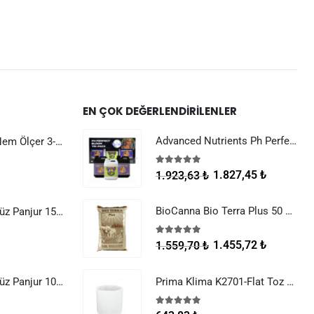
EN ÇOK DEĞERLENDIRILENLER
Advanced Nutrients Ph Perfect Bloom Tri-Pack
Dijital Sıcaklık Nem Ölçer 3-1 Sensör Kablolu
5.00
5 üzerinden
1.827,45
₺
1.923,63
₺
BioCanna Bio Terra Plus 50 Litre
Raksan Smart Düz Panjur 150 mm Sinek Telli
5.00
5 üzerinden
1.455,72
₺
1.559,70
₺
Raksan Smart Düz Panjur 100 mm Sinek Telli
Prima Klima K2701-Flat Toz Filtresi (K2601-Flat Filtreler)
5.00
5 üzerinden