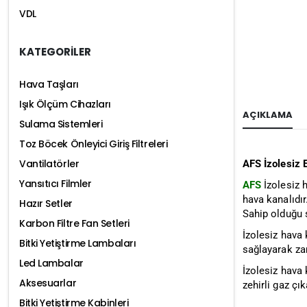
VDL
KATEGORİLER
Hava Taşları
Işık Ölçüm Cihazları
AÇIKLAMA
Sulama Sistemleri
Toz Böcek Önleyici Giriş Filtreleri
Vantilatörler
AFS İzolesiz
Yansıtıcı Filmler
AFS
İzolesiz h
hava kanalıdır
Hazır Setler
Sahip olduğu 
Karbon Filtre Fan Setleri
İzolesiz hava 
Bitki Yetiştirme Lambaları
sağlayarak za
Led Lambalar
İzolesiz hava 
Aksesuarlar
zehirli gaz çı
Bitki Yetiştirme Kabinleri