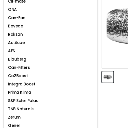
Cli-mate
ONA
Can-Fan
Boveda
Raksan
Actitube
AFS
Blauberg
Can-Filters
Co2Boost
İntegra Boost
Prima Klima
S&P Soler Palau
TNB Naturals
Zerum
Genel