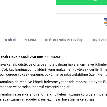
EK BILGI
MARKA
DEĞERLENDIRMELER (0)
SORU VE 
 Esnek Hava Kanalı 250 mm 2.5 metre
ava kanalı, düşük ve orta basınçta çalışan havalandırma ve iklimlen
. Çok kat laminasyonlu alüminyum malzemenin, yüksek gerilimli hele
son derece yüksek esneme, bükülme ve sıkıştırılabilme özellikleri ü
kanalının dairesel ve köşeli birleşme yerlerinde montajı kolaydır. B
mandan ve paradan tasarruf etmenizi sağlar.
kanalının ateşe karşı direnci farklı ülkelerin uzman kuruluşlarınca te
karacak zararlı maddeler içermez, insan hayatını riske atmaz.