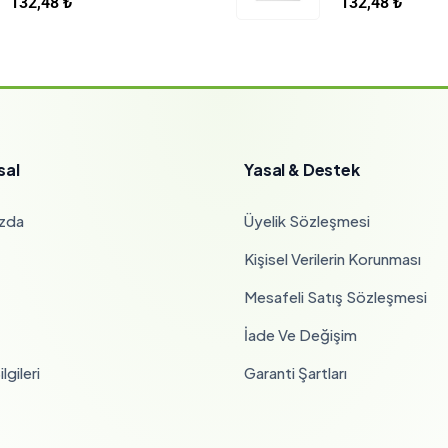
132,48
₺
132,48
₺
sal
Yasal & Destek
zda
Üyelik Sözleşmesi
Kişisel Verilerin Korunması
Mesafeli Satış Sözleşmesi
İade Ve Değişim
lgileri
Garanti Şartları