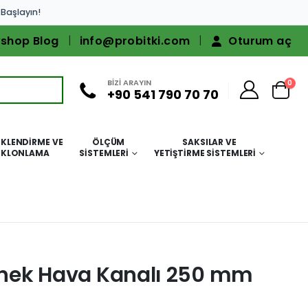
 Başlayın!
shop Blog
info@probitki.com
Oturum aç
BİZİ ARAYIN
0
+90 541 790 70 70
KLENDIRME VE
ÖLÇÜM
SAKSILAR VE
KLONLAMA
SISTEMLERI
YETIŞTIRME SISTEMLERI
Esnek Hava Kanalı 250 mm