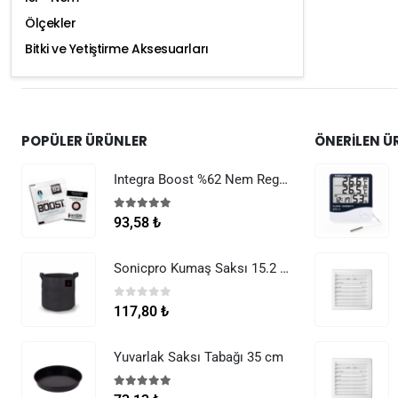
Ölçekler
Bitki ve Yetiştirme Aksesuarları
POPÜLER ÜRÜNLER
ÖNERILEN Ü
Integra Boost %62 Nem Regülatörü 8 g
5.00
5 üzerinden
93,58
₺
Sonicpro Kumaş Saksı 15.2 Litre (4 Galon)
0
5 üzerinden
117,80
₺
Yuvarlak Saksı Tabağı 35 cm
5.00
5 üzerinden