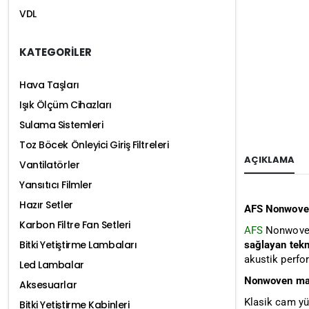
VDL
KATEGORİLER
Hava Taşları
Işık Ölçüm Cihazları
Sulama Sistemleri
Toz Böcek Önleyici Giriş Filtreleri
AÇIKLAMA
Vantilatörler
Yansıtıcı Filmler
Hazır Setler
AFS Nonwoven
Karbon Filtre Fan Setleri
AFS
Nonwoven 
Bitki Yetiştirme Lambaları
sağlayan tekno
akustik perfo
Led Lambalar
Nonwoven mal
Aksesuarlar
Klasik cam yü
Bitki Yetiştirme Kabinleri