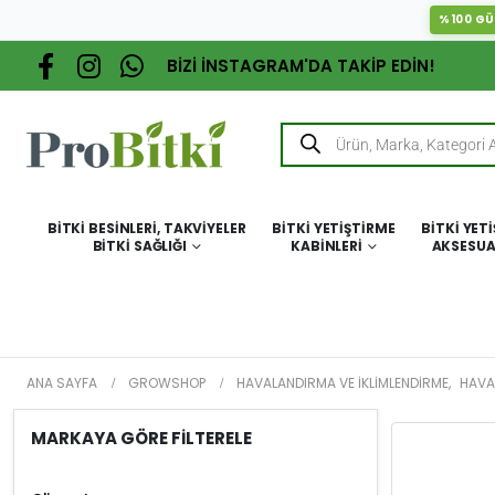
%100 GÜ
BİZİ İNSTAGRAM'DA TAKİP EDİN!
BITKI BESINLERI, TAKVIYELER
BITKI YETIŞTIRME
BITKI YET
BITKI SAĞLIĞI
KABINLERI
AKSESUA
ANA SAYFA
GROWSHOP
HAVALANDIRMA VE İKLIMLENDIRME
,
HAVA
MARKAYA GÖRE FİLTERELE