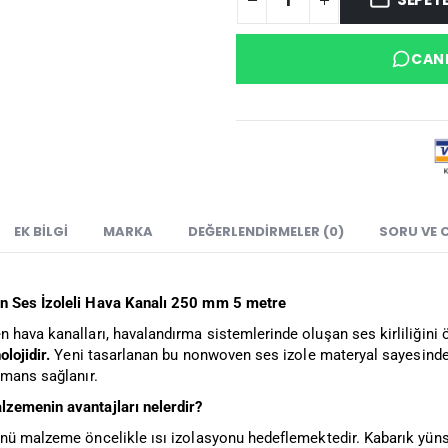
CANL
EK BILGI
MARKA
DEĞERLENDIRMELER (0)
SORU VE 
 Ses İzoleli Hava Kanalı 250 mm 5 metre
hava kanalları, havalandırma sistemlerinde oluşan ses kirliliğini 
lojidir.
Yeni tasarlanan bu nonwoven ses izole materyal sayesinde
rmans sağlanır.
zemenin avantajları nelerdir?
nü malzeme öncelikle ısı izolasyonu hedeflemektedir. Kabarık yünsü