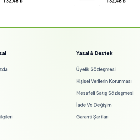
132,48
₺
132,48
₺
sal
Yasal & Destek
zda
Üyelik Sözleşmesi
Kişisel Verilerin Korunması
Mesafeli Satış Sözleşmesi
İade Ve Değişim
lgileri
Garanti Şartları