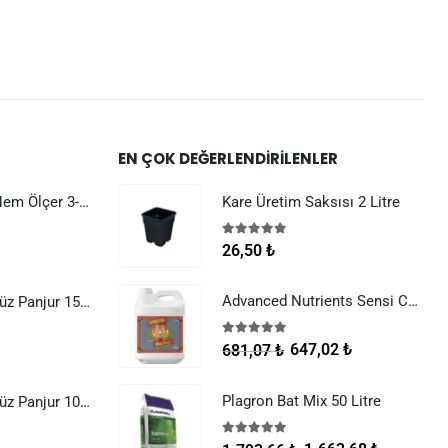
EN ÇOK DEĞERLENDIRILENLER
Dijital Sıcaklık Nem Ölçer 3-1 Sensör Kablolu
Kare Üretim Saksısı 2 Litre
5.00
5 üzerinden
26,50
₺
Advanced Nutrients Sensi Cal Mag Xtra 250 ml
Raksan Smart Düz Panjur 150 mm Sinek Telli
5.00
5 üzerinden
647,02
₺
681,07
₺
Plagron Bat Mix 50 Litre
Raksan Smart Düz Panjur 100 mm Sinek Telli
5.00
5 üzerinden