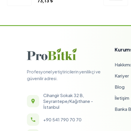
73,13
₺
Kurum
Hakkımı
Profesyonel yetiştiricilerin yenilikçi ve
Kariyer
güvenilir adresi.
Blog
Cihangir Sokak 32 B,
İletişim
Seyrantepe/Kağıthane -
İstanbul
Banka Bi
+90 541 790 70 70