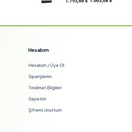
1.663,68
₺
1.793,66
₺
Hesabım
Hesabım / Üye Ol
Siparişlerim
Teslimat Bilgileri
Sepetim
Şifremi Unuttum