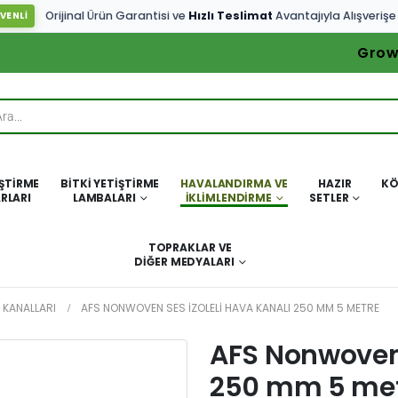
Orijinal Ürün Garantisi ve
Hızlı Teslimat
Avantajıyla Alışverişe
VENLİ
Grow
IŞTIRME
BITKI YETIŞTIRME
HAVALANDIRMA VE
HAZIR
KÖ
RLARI
LAMBALARI
İKLIMLENDIRME
SETLER
TOPRAKLAR VE
DIĞER MEDYALARI
 KANALLARI
AFS NONWOVEN SES İZOLELI HAVA KANALI 250 MM 5 METRE
AFS Nonwoven 
250 mm 5 me