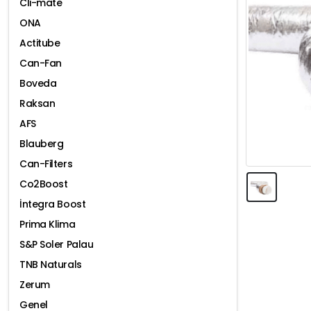
Cli-mate
ONA
Actitube
Can-Fan
Boveda
Raksan
AFS
Blauberg
Can-Filters
Co2Boost
İntegra Boost
Prima Klima
S&P Soler Palau
TNB Naturals
Zerum
Genel