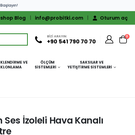
 Başlayın!
shop Blog
info@probitki.com
Oturum aç
BİZİ ARAYIN
0
+90 541 790 70 70
KLENDIRME VE
ÖLÇÜM
SAKSILAR VE
KLONLAMA
SISTEMLERI
YETIŞTIRME SISTEMLERI
Ses İzoleli Hava Kanalı
tre