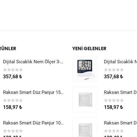
RÜNLER
YENI GELENLER
Dijital Sıcaklık Nem Ölçer 3-1 Sensör Kablolu
0
5 üzerinden
0
5 üzerinden
357,68
₺
357,68
₺
Raksan Smart Düz Panjur 150 mm Sinek Telli
0
5 üzerinden
0
5 üzerinden
158,97
₺
158,97
₺
Raksan Smart Düz Panjur 100 mm Sinek Telli
0
5 üzerinden
0
5 üzerinden