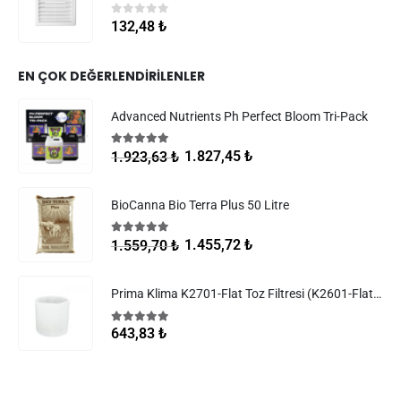
0
5 üzerinden
132,48
₺
EN ÇOK DEĞERLENDIRILENLER
Advanced Nutrients Ph Perfect Bloom Tri-Pack
5.00
5 üzerinden
1.827,45
₺
1.923,63
₺
BioCanna Bio Terra Plus 50 Litre
5.00
5 üzerinden
1.455,72
₺
1.559,70
₺
Prima Klima K2701-Flat Toz Filtresi (K2601-Flat Filtreler)
5.00
5 üzerinden
643,83
₺