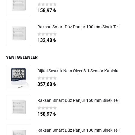
0
5 üzerinden
158,97
₺
Raksan Smart Düz Panjur 100 mm Sinek Telli
0
5 üzerinden
132,48
₺
YENI GELENLER
Dijital Sıcaklık Nem Ölçer 3-1 Sensör Kablolu
0
5 üzerinden
357,68
₺
Raksan Smart Düz Panjur 150 mm Sinek Telli
0
5 üzerinden
158,97
₺
Raksan Smart Düz Panjur 100 mm Sinek Telli