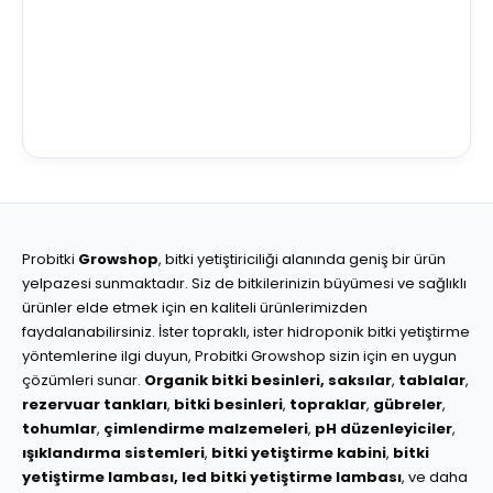
Probitki
Growshop
, bitki yetiştiriciliği alanında geniş bir ürün
yelpazesi sunmaktadır. Siz de bitkilerinizin büyümesi ve sağlıklı
ürünler elde etmek için en kaliteli ürünlerimizden
faydalanabilirsiniz. İster topraklı, ister hidroponik bitki yetiştirme
yöntemlerine ilgi duyun, Probitki Growshop sizin için en uygun
çözümleri sunar.
Organik bitki besinleri,
saksılar
,
tablalar
,
rezervuar tankları
,
bitki besinleri
,
topraklar
,
gübreler
,
tohumlar
,
çimlendirme malzemeleri
,
pH düzenleyiciler
,
ışıklandırma sistemleri
,
bitki yetiştirme kabini
,
bitki
yetiştirme lambası,
led bitki yetiştirme lambası
, ve daha