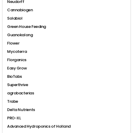
Neudorff
Cannabiogen
Solabiol
Green House Feeding
Guanokalong
Flower
Mycoterra
Florganics
Easy Grow
BioTabs
Superthrive
agrobacterias
Trabe
Delta Nutrients
PRO-XL
Advanced Hydroponics of Holland