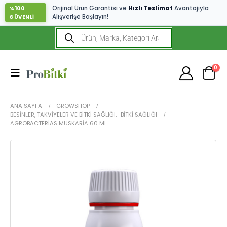
Orijinal Ürün Garantisi ve
Hızlı Teslimat
Avantajıyla
%100
Alışverişe Başlayın!
GÜVENLİ
0
ANA SAYFA
GROWSHOP
BESINLER, TAKVIYELER VE BITKI SAĞLIĞI
,
BITKI SAĞLIĞI
AGROBACTERIAS MUSKARIA 60 ML