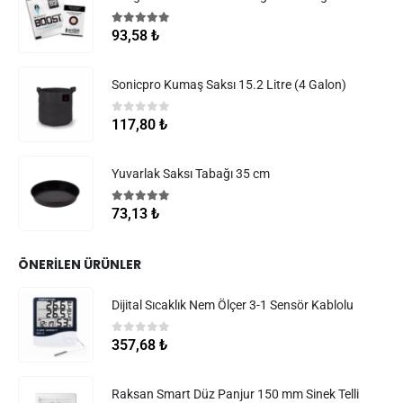
5.00
5 üzerinden
93,58
₺
Sonicpro Kumaş Saksı 15.2 Litre (4 Galon)
0
5 üzerinden
117,80
₺
Yuvarlak Saksı Tabağı 35 cm
5.00
5 üzerinden
73,13
₺
ÖNERILEN ÜRÜNLER
Dijital Sıcaklık Nem Ölçer 3-1 Sensör Kablolu
0
5 üzerinden
357,68
₺
Raksan Smart Düz Panjur 150 mm Sinek Telli