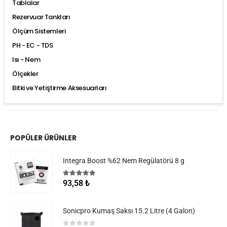
Tablalar
Rezervuar Tankları
Ölçüm Sistemleri
PH - EC - TDS
Isı - Nem
Ölçekler
Bitki ve Yetiştirme Aksesuarları
POPÜLER ÜRÜNLER
Integra Boost %62 Nem Regülatörü 8 g
5.00
5 üzerinden
93,58
₺
Sonicpro Kumaş Saksı 15.2 Litre (4 Galon)