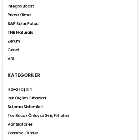
İntegra Boost
Prima Klima
S&P Soler Palau
TNB Naturals
Zerum
Genel
VDL
KATEGORİLER
Hava Taşları
Işık Ölçüm Cihazları
Sulama Sistemleri
Toz Böcek Önleyici Giriş Filtreleri
Vantilatörler
Yansıtıcı Filmler