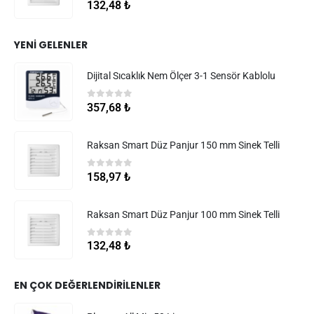
0
5 üzerinden
132,48
₺
YENI GELENLER
Dijital Sıcaklık Nem Ölçer 3-1 Sensör Kablolu
0
5 üzerinden
357,68
₺
Raksan Smart Düz Panjur 150 mm Sinek Telli
0
5 üzerinden
158,97
₺
Raksan Smart Düz Panjur 100 mm Sinek Telli
0
5 üzerinden
132,48
₺
EN ÇOK DEĞERLENDIRILENLER