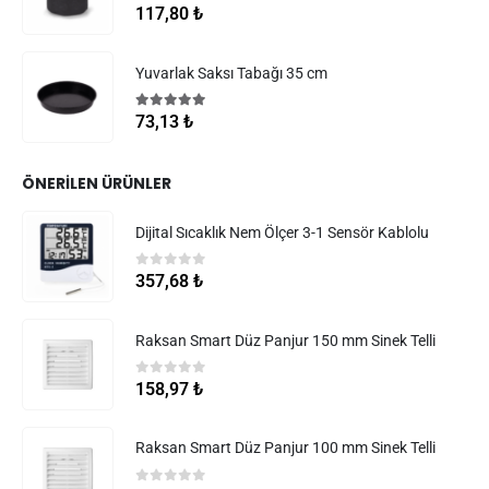
0
5 üzerinden
117,80
₺
Yuvarlak Saksı Tabağı 35 cm
5.00
5 üzerinden
73,13
₺
ÖNERILEN ÜRÜNLER
Dijital Sıcaklık Nem Ölçer 3-1 Sensör Kablolu
0
5 üzerinden
357,68
₺
Raksan Smart Düz Panjur 150 mm Sinek Telli
0
5 üzerinden
158,97
₺
Raksan Smart Düz Panjur 100 mm Sinek Telli