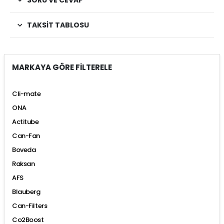
SORU VE CEVAP
TAKSIT TABLOSU
MARKAYA GÖRE FİLTERELE
Cli-mate
ONA
Actitube
Can-Fan
Boveda
Raksan
AFS
Blauberg
Can-Filters
Co2Boost