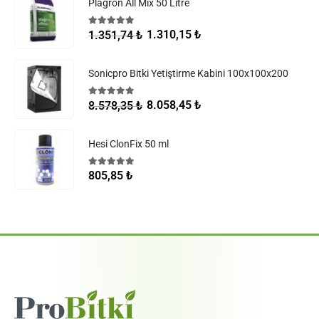
Plagron All Mix 50 Litre
5.00
5 üzerinden
1.310,15
₺
1.351,74
₺
Sonicpro Bitki Yetiştirme Kabini 100x100x200
5.00
5 üzerinden
8.058,45
₺
8.578,35
₺
Hesi ClonFix 50 ml
5.00
5 üzerinden
805,85
₺