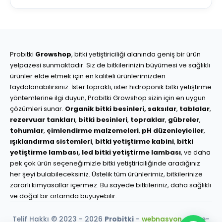
Probitki
Growshop
, bitki yetiştiriciliği alanında geniş bir ürün
yelpazesi sunmaktadır. Siz de bitkilerinizin büyümesi ve sağlıklı
ürünler elde etmek için en kaliteli ürünlerimizden
faydalanabilirsiniz. İster topraklı, ister hidroponik bitki yetiştirme
yöntemlerine ilgi duyun, Probitki Growshop sizin için en uygun
çözümleri sunar.
Organik bitki besinleri,
saksılar
,
tablalar
,
rezervuar tankları
,
bitki besinleri
,
topraklar
,
gübreler
,
tohumlar
,
çimlendirme malzemeleri
,
pH düzenleyiciler
,
ışıklandırma sistemleri
,
bitki yetiştirme kabini
,
bitki
yetiştirme lambası,
led bitki yetiştirme lambası
, ve daha
pek çok ürün seçeneğimizle bitki yetiştiriciliğinde aradığınız
her şeyi bulabileceksiniz. Üstelik tüm ürünlerimiz, bitkilerinize
zararlı kimyasallar içermez. Bu sayede bitkileriniz, daha sağlıklı
ve doğal bir ortamda büyüyebilir.
Telif Hakkı © 2023 - 2026
Probitki
-
webnasyon.com
e-