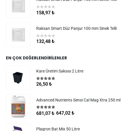
0
5 üzerinden
158,97
₺
Raksan Smart Düz Panjur 100 mm Sinek Telli
0
5 üzerinden
132,48
₺
EN ÇOK DEĞERLENDIRILENLER
Kare Üretim Saksısı 2 Litre
5.00
5 üzerinden
26,50
₺
Advanced Nutrients Sensi Cal Mag Xtra 250 ml
5.00
5 üzerinden
647,02
₺
681,07
₺
Plagron Bat Mix 50 Litre