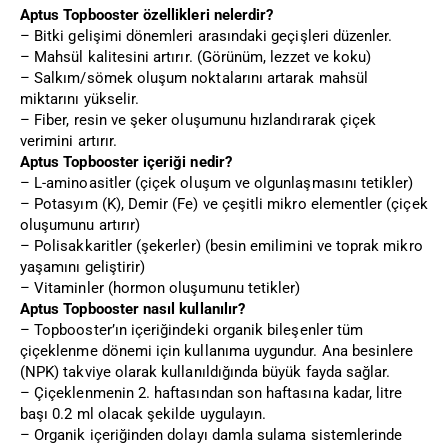
Aptus Topbooster özellikleri nelerdir?
– Bitki gelişimi dönemleri arasındaki geçişleri düzenler.
– Mahsül kalitesini artırır. (Görünüm, lezzet ve koku)
– Salkım/sömek oluşum noktalarını artarak mahsül
miktarını yükselir.
– Fiber, resin ve şeker oluşumunu hızlandırarak çiçek
verimini artırır.
Aptus Topbooster içeriği nedir?
– L-aminoasitler (çiçek oluşum ve olgunlaşmasını tetikler)
– Potasyım (K), Demir (Fe) ve çeşitli mikro elementler (çiçek
oluşumunu artırır)
– Polisakkaritler (şekerler) (besin emilimini ve toprak mikro
yaşamını geliştirir)
– Vitaminler (hormon oluşumunu tetikler)
Aptus Topbooster nasıl kullanılır?
– Topbooster’ın içeriğindeki organik bileşenler tüm
çiçeklenme dönemi için kullanıma uygundur. Ana besinlere
(NPK) takviye olarak kullanıldığında büyük fayda sağlar.
– Çiçeklenmenin 2. haftasından son haftasına kadar, litre
başı 0.2 ml olacak şekilde uygulayın.
– Organik içeriğinden dolayı damla sulama sistemlerinde