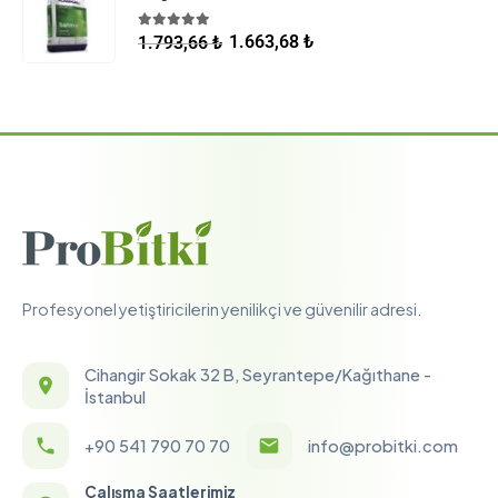
5.00
5 üzerinden
1.663,68
₺
1.793,66
₺
Profesyonel yetiştiricilerin yenilikçi ve güvenilir adresi.
Cihangir Sokak 32 B, Seyrantepe/Kağıthane -
İstanbul
+90 541 790 70 70
info@probitki.com
Çalışma Saatlerimiz