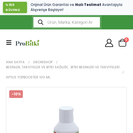
Orijinal Ürün Garantisi ve
Hızlı Teslimat
Avantajıyla
%100
Alışverişe Başlayın!
GÜVENLİ
0
ANA SAYFA
GROWSHOP
BESINLER, TAKVIYELER VE BITKI SAĞLIĞI
,
BITKI BESINLERI VE TAKVIYELERI
APTUS TOPBOOSTER 100 ML
-10%