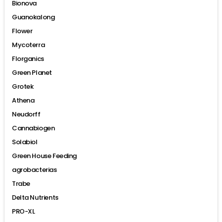
Bionova
Guanokalong
Flower
Mycoterra
Florganics
Green Planet
Grotek
Athena
Neudorff
Cannabiogen
Solabiol
Green House Feeding
agrobacterias
Trabe
Delta Nutrients
PRO-XL