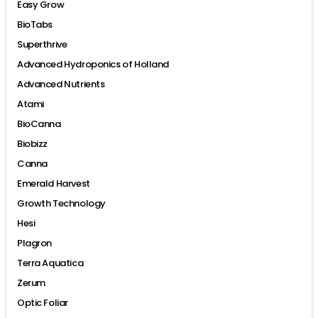
Easy Grow
BioTabs
Superthrive
Advanced Hydroponics of Holland
Advanced Nutrients
Atami
BioCanna
Biobizz
Canna
Emerald Harvest
Growth Technology
Hesi
Plagron
Terra Aquatica
Zerum
Optic Foliar