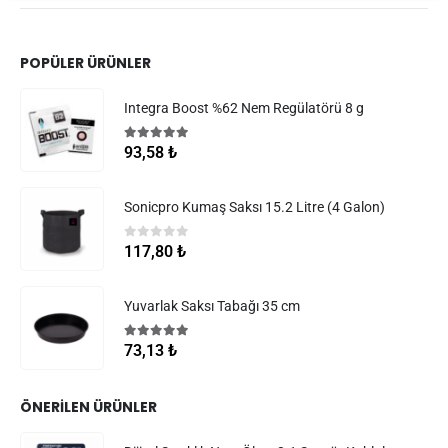
POPÜLER ÜRÜNLER
Integra Boost %62 Nem Regülatörü 8 g
5.00
5 üzerinden
93,58
₺
Sonicpro Kumaş Saksı 15.2 Litre (4 Galon)
0
5 üzerinden
117,80
₺
Yuvarlak Saksı Tabağı 35 cm
5.00
5 üzerinden
73,13
₺
ÖNERILEN ÜRÜNLER