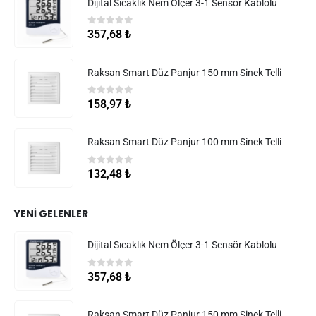
Dijital Sıcaklık Nem Ölçer 3-1 Sensör Kablolu
0
5 üzerinden
357,68
₺
Raksan Smart Düz Panjur 150 mm Sinek Telli
0
5 üzerinden
158,97
₺
Raksan Smart Düz Panjur 100 mm Sinek Telli
0
5 üzerinden
132,48
₺
YENI GELENLER
Dijital Sıcaklık Nem Ölçer 3-1 Sensör Kablolu
0
5 üzerinden
357,68
₺
Raksan Smart Düz Panjur 150 mm Sinek Telli