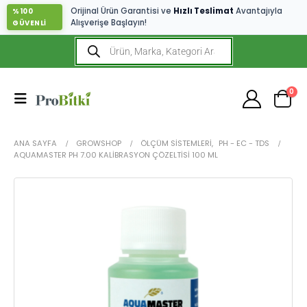
Orijinal Ürün Garantisi ve
Hızlı Teslimat
Avantajıyla
%100
Alışverişe Başlayın!
GÜVENLİ
0
ANA SAYFA
GROWSHOP
ÖLÇÜM SISTEMLERI
,
PH - EC - TDS
AQUAMASTER PH 7.00 KALIBRASYON ÇÖZELTISI 100 ML