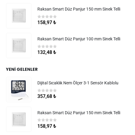
Raksan Smart Düz Panjur 150 mm Sinek Telli
0
5 üzerinden
158,97
₺
Raksan Smart Düz Panjur 100 mm Sinek Telli
0
5 üzerinden
132,48
₺
YENI GELENLER
Dijital Sıcaklık Nem Ölçer 3-1 Sensör Kablolu
0
5 üzerinden
357,68
₺
Raksan Smart Düz Panjur 150 mm Sinek Telli
0
5 üzerinden
158,97
₺