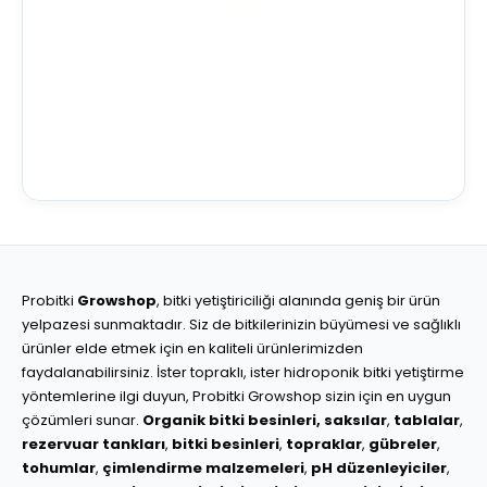
Probitki
Growshop
, bitki yetiştiriciliği alanında geniş bir ürün
yelpazesi sunmaktadır. Siz de bitkilerinizin büyümesi ve sağlıklı
ürünler elde etmek için en kaliteli ürünlerimizden
faydalanabilirsiniz. İster topraklı, ister hidroponik bitki yetiştirme
yöntemlerine ilgi duyun, Probitki Growshop sizin için en uygun
çözümleri sunar.
Organik bitki besinleri,
saksılar
,
tablalar
,
rezervuar tankları
,
bitki besinleri
,
topraklar
,
gübreler
,
tohumlar
,
çimlendirme malzemeleri
,
pH düzenleyiciler
,