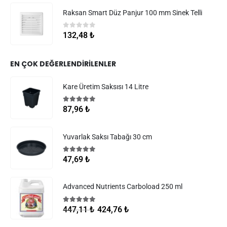
Raksan Smart Düz Panjur 100 mm Sinek Telli
0
5 üzerinden
132,48
₺
EN ÇOK DEĞERLENDIRILENLER
Kare Üretim Saksısı 14 Litre
5.00
5 üzerinden
87,96
₺
Yuvarlak Saksı Tabağı 30 cm
5.00
5 üzerinden
47,69
₺
Advanced Nutrients Carboload 250 ml
5.00
5 üzerinden
424,76
₺
447,11
₺