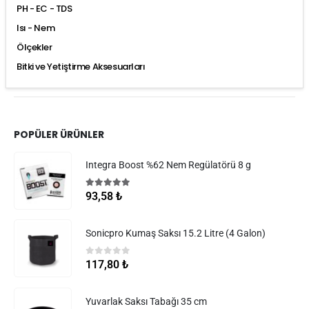
PH - EC - TDS
Isı - Nem
Ölçekler
Bitki ve Yetiştirme Aksesuarları
POPÜLER ÜRÜNLER
Integra Boost %62 Nem Regülatörü 8 g
5.00
5 üzerinden
93,58
₺
Sonicpro Kumaş Saksı 15.2 Litre (4 Galon)
0
5 üzerinden
117,80
₺
Yuvarlak Saksı Tabağı 35 cm