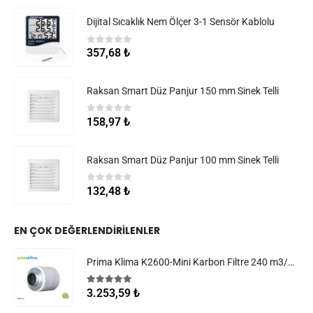
Dijital Sıcaklık Nem Ölçer 3-1 Sensör Kablolu
0
5 üzerinden
357,68
₺
Raksan Smart Düz Panjur 150 mm Sinek Telli
0
5 üzerinden
158,97
₺
Raksan Smart Düz Panjur 100 mm Sinek Telli
0
5 üzerinden
132,48
₺
EN ÇOK DEĞERLENDIRILENLER
Prima Klima K2600-Mini Karbon Filtre 240 m3/h 100 mm
5.00
5 üzerinden
3.253,59
₺