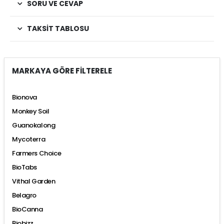
SORU VE CEVAP
TAKSIT TABLOSU
MARKAYA GÖRE FİLTERELE
Bionova
Monkey Soil
Guanokalong
Mycoterra
Farmers Choice
BioTabs
Vithal Garden
Belagro
BioCanna
Biobizz