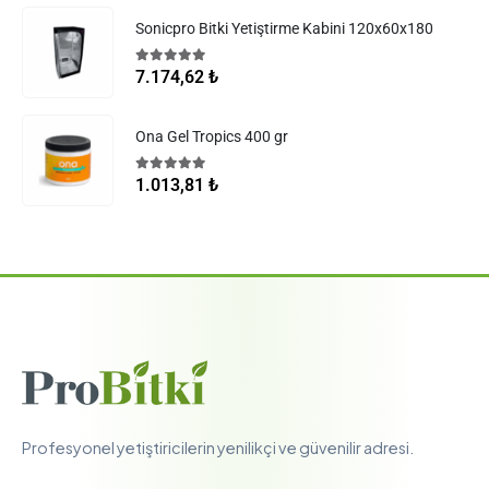
Sonicpro Bitki Yetiştirme Kabini 120x60x180
5.00
5 üzerinden
7.174,62
₺
Ona Gel Tropics 400 gr
5.00
5 üzerinden
1.013,81
₺
Profesyonel yetiştiricilerin yenilikçi ve güvenilir adresi.