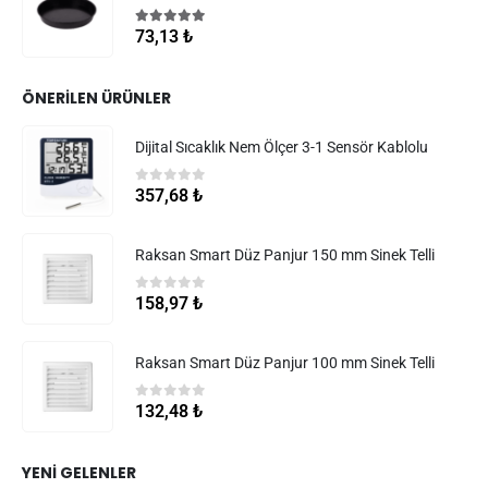
5.00
5 üzerinden
73,13
₺
ÖNERILEN ÜRÜNLER
Dijital Sıcaklık Nem Ölçer 3-1 Sensör Kablolu
0
5 üzerinden
357,68
₺
Raksan Smart Düz Panjur 150 mm Sinek Telli
0
5 üzerinden
158,97
₺
Raksan Smart Düz Panjur 100 mm Sinek Telli
0
5 üzerinden
132,48
₺
YENI GELENLER