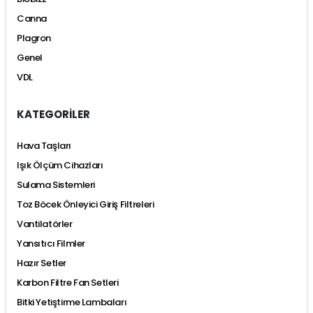
Canna
Plagron
Genel
VDL
KATEGORİLER
Hava Taşları
Işık Ölçüm Cihazları
Sulama Sistemleri
Toz Böcek Önleyici Giriş Filtreleri
Vantilatörler
Yansıtıcı Filmler
Hazır Setler
Karbon Filtre Fan Setleri
Bitki Yetiştirme Lambaları