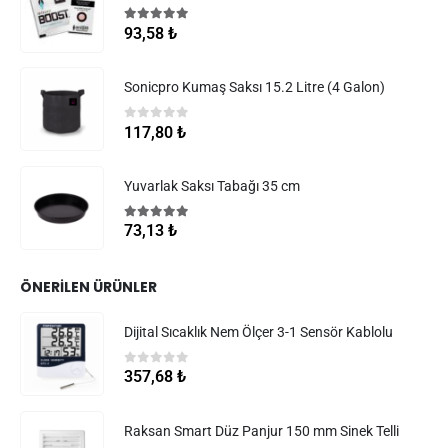
5.00
5 üzerinden
93,58
₺
Sonicpro Kumaş Saksı 15.2 Litre (4 Galon)
0
5 üzerinden
117,80
₺
Yuvarlak Saksı Tabağı 35 cm
5.00
5 üzerinden
73,13
₺
ÖNERILEN ÜRÜNLER
Dijital Sıcaklık Nem Ölçer 3-1 Sensör Kablolu
0
5 üzerinden
357,68
₺
Raksan Smart Düz Panjur 150 mm Sinek Telli