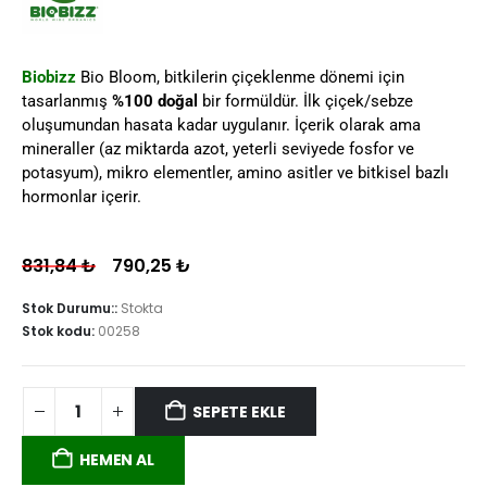
Biobizz
Bio Bloom, bitkilerin çiçeklenme dönemi için
tasarlanmış
%100 doğal
bir formüldür. İlk çiçek/sebze
oluşumundan hasata kadar uygulanır. İçerik olarak ama
mineraller (az miktarda azot, yeterli seviyede fosfor ve
potasyum), mikro elementler, amino asitler ve bitkisel bazlı
hormonlar içerir.
831,84
₺
790,25
₺
Stok Durumu::
Stokta
Stok kodu:
00258
SEPETE EKLE
HEMEN AL