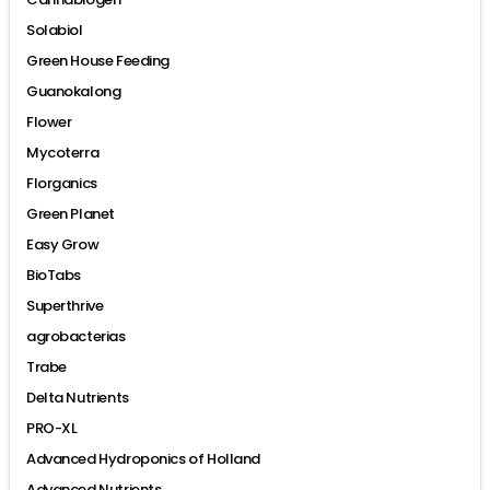
Solabiol
Green House Feeding
Guanokalong
Flower
Mycoterra
Florganics
Green Planet
Easy Grow
BioTabs
Superthrive
agrobacterias
Trabe
Delta Nutrients
PRO-XL
Advanced Hydroponics of Holland
Advanced Nutrients