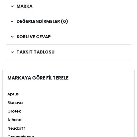
MARKA
DEĞERLENDIRMELER (0)
SORU VE CEVAP
TAKSIT TABLOSU
MARKAYA GÖRE FİLTERELE
Aptus
Bionova
Grotek
Athena
Neudorff
Cannabiogen