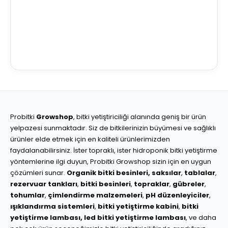
Probitki
Growshop
, bitki yetiştiriciliği alanında geniş bir ürün
yelpazesi sunmaktadır. Siz de bitkilerinizin büyümesi ve sağlıklı
ürünler elde etmek için en kaliteli ürünlerimizden
faydalanabilirsiniz. İster topraklı, ister hidroponik bitki yetiştirme
yöntemlerine ilgi duyun, Probitki Growshop sizin için en uygun
çözümleri sunar.
Organik bitki besinleri,
saksılar
,
tablalar
,
rezervuar tankları
,
bitki besinleri
,
topraklar
,
gübreler
,
tohumlar
,
çimlendirme malzemeleri
,
pH düzenleyiciler
,
ışıklandırma sistemleri
,
bitki yetiştirme kabini
,
bitki
yetiştirme lambası,
led bitki yetiştirme lambası
, ve daha