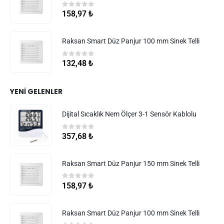
0
5 üzerinden
158,97
₺
Raksan Smart Düz Panjur 100 mm Sinek Telli
0
5 üzerinden
132,48
₺
YENI GELENLER
Dijital Sıcaklık Nem Ölçer 3-1 Sensör Kablolu
0
5 üzerinden
357,68
₺
Raksan Smart Düz Panjur 150 mm Sinek Telli
0
5 üzerinden
158,97
₺
Raksan Smart Düz Panjur 100 mm Sinek Telli