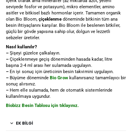
İçerik olarak ama mineraller (az miktarda azot, yeterli
seviyede fosfor ve potasyum), mikro elementler, amino
asitler ve bitkisel bazlı hormonlar içerir. Tamamen organik
olan Bio Bloom,
çiçeklenme
döneminde bitkinin tüm ana
besin ihtiyaçlarını karşılar. Bio Bloom ile beslenen bitkiler,
güçlü bir gövde yapısına sahip olur, dolgun ve lezzetli
sebzeler üretirler.
Nasıl kullanılır?
–
Şişeyi güzelce çalkalayın.
–
Çiçeklenmeye geçiş döneminden hasada kadar, litre
başına 2-4 ml arası her sulamada uygulayın.
–
En iyi sonuç için üreticinin besin takvimini uygulayın.
–
Büyüme döneminde
Bio Grow
kullanırsanız tamamlayıcı bir
sonuç alırsınız.
–
Hem elle sulamada, hem de otomatik sistemlerinde
kullanılmaya uygundur.
Biobizz Besin Tablosu için tıklayınız.
EK BILGI