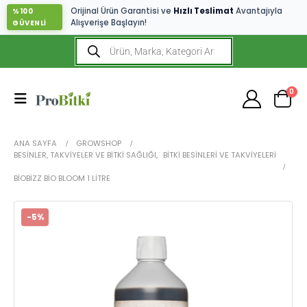
Orijinal Ürün Garantisi ve
Hızlı Teslimat
Avantajıyla
%100
Alışverişe Başlayın!
GÜVENLİ
0
ANA SAYFA
GROWSHOP
BESINLER, TAKVIYELER VE BITKI SAĞLIĞI
,
BITKI BESINLERI VE TAKVIYELERI
BIOBIZZ BIO BLOOM 1 LITRE
-5%