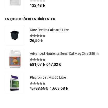
0
5 üzerinden
132,48
₺
EN ÇOK DEĞERLENDIRILENLER
Kare Üretim Saksısı 2 Litre
5.00
5 üzerinden
26,50
₺
Advanced Nutrients Sensi Cal Mag Xtra 250 ml
5.00
5 üzerinden
647,02
₺
681,07
₺
Plagron Bat Mix 50 Litre
5.00
5 üzerinden
1.663,68
₺
1.793,66
₺