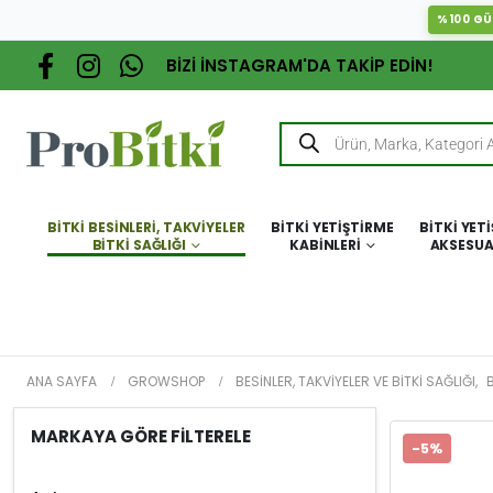
%100 GÜ
BİZİ İNSTAGRAM'DA TAKİP EDİN!
BITKI BESINLERI, TAKVIYELER
BITKI YETIŞTIRME
BITKI YET
BITKI SAĞLIĞI
KABINLERI
AKSESUA
ANA SAYFA
GROWSHOP
BESINLER, TAKVIYELER VE BITKI SAĞLIĞI
,
B
MARKAYA GÖRE FİLTERELE
-5%