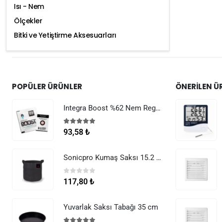
Isı - Nem
Ölçekler
Bitki ve Yetiştirme Aksesuarları
POPÜLER ÜRÜNLER
ÖNERILEN Ü
Integra Boost %62 Nem Regülatörü 8 g
5.00
5 üzerinden
93,58
₺
Sonicpro Kumaş Saksı 15.2 Litre (4 Galon)
0
5 üzerinden
117,80
₺
Yuvarlak Saksı Tabağı 35 cm