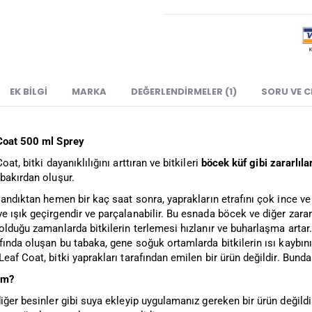
EK BILGI
MARKA
DEĞERLENDIRMELER (1)
SORU VE 
Coat 500 ml Sprey
oat, bitki dayanıklılığını arttıran ve bitkileri
böcek küf gibi zararlıl
bakırdan oluşur.
landıktan hemen bir kaç saat sonra, yaprakların etrafını çok ince v
 ışık geçirgendir ve parçalanabilir. Bu esnada böcek ve diğer zararlı
olduğu zamanlarda bitkilerin terlemesi hızlanır ve buharlaşma arta
fında oluşan bu tabaka, gene soğuk ortamlarda bitkilerin ısı kaybın
eaf Coat, bitki yaprakları tarafından emilen bir ürün değildir. Bunda
ım?
iğer besinler gibi suya ekleyip uygulamanız gereken bir ürün değildi