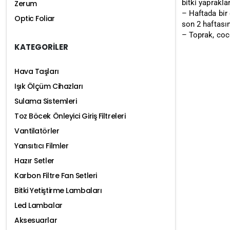
bitki yaprakla
Zerum
– Haftada bir 
Optic Foliar
son 2 haftasın
– Toprak, coco
KATEGORİLER
Hava Taşları
Işık Ölçüm Cihazları
Sulama Sistemleri
Toz Böcek Önleyici Giriş Filtreleri
Vantilatörler
Yansıtıcı Filmler
Hazır Setler
Karbon Filtre Fan Setleri
Bitki Yetiştirme Lambaları
Led Lambalar
Aksesuarlar