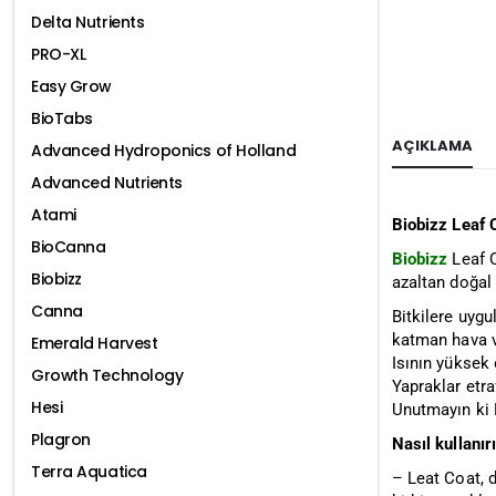
Delta Nutrients
PRO-XL
Easy Grow
BioTabs
AÇIKLAMA
Advanced Hydroponics of Holland
Advanced Nutrients
Atami
Biobizz Leaf 
BioCanna
Biobizz
Leaf C
Biobizz
azaltan doğal 
Canna
Bitkilere uygu
katman hava ve
Emerald Harvest
Isının yüksek 
Growth Technology
Yapraklar etra
Hesi
Unutmayın ki L
Plagron
Nasıl kullanır
Terra Aquatica
– Leat Coat, d