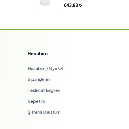
5.00
5 üzerinden
643,83
₺
Hesabım
Hesabım / Üye Ol
Siparişlerim
Teslimat Bilgileri
Sepetim
Şifremi Unuttum