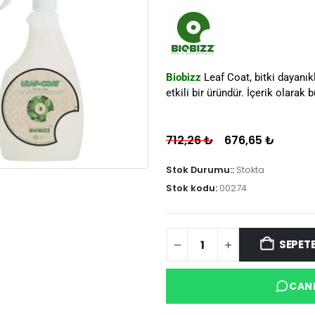
Biobizz
Leaf Coat, bitki dayanıklı
etkili bir üründür. İçerik olarak
712,26
₺
676,65
₺
Stok Durumu::
Stokta
Stok kodu:
00274
SEPETE
CANL