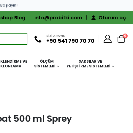
 Başlayın!
shop Blog
info@probitki.com
Oturum aç
BİZİ ARAYIN
0
+90 541 790 70 70
KLENDIRME VE
ÖLÇÜM
SAKSILAR VE
KLONLAMA
SISTEMLERI
YETIŞTIRME SISTEMLERI
oat 500 ml Sprey