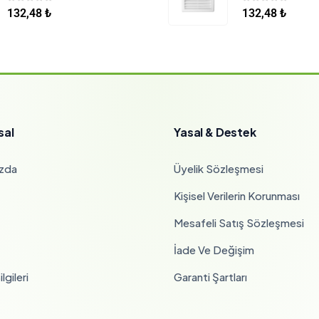
0
5 üzerinden
0
5 üzerinden
132,48
₺
132,48
₺
sal
Yasal & Destek
zda
Üyelik Sözleşmesi
Kişisel Verilerin Korunması
Mesafeli Satış Sözleşmesi
İade Ve Değişim
lgileri
Garanti Şartları