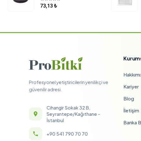
5.00
5 üzerinden
73,13
₺
Kurum
Hakkımı
Profesyonel yetiştiricilerin yenilikçi ve
Kariyer
güvenilir adresi.
Blog
Cihangir Sokak 32 B,
İletişim
Seyrantepe/Kağıthane -
İstanbul
Banka Bi
+90 541 790 70 70