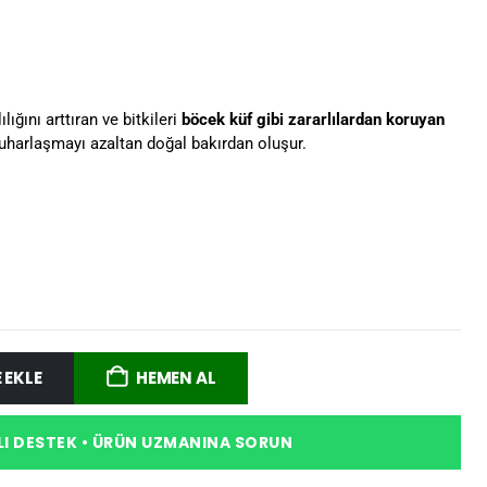
lığını arttıran ve bitkileri
böcek küf gibi zararlılardan koruyan
 buharlaşmayı azaltan doğal bakırdan oluşur.
 EKLE
HEMEN AL
I DESTEK • ÜRÜN UZMANINA SORUN