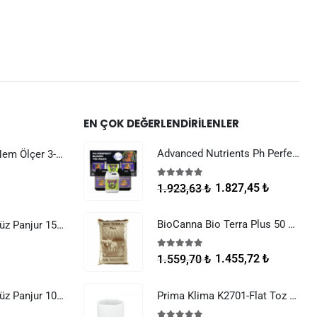
EN ÇOK DEĞERLENDIRILENLER
Advanced Nutrients Ph Perfect Bloom Tri-Pack
Dijital Sıcaklık Nem Ölçer 3-1 Sensör Kablolu
5.00
5 üzerinden
1.827,45
₺
1.923,63
₺
BioCanna Bio Terra Plus 50 Litre
Raksan Smart Düz Panjur 150 mm Sinek Telli
5.00
5 üzerinden
1.455,72
₺
1.559,70
₺
Raksan Smart Düz Panjur 100 mm Sinek Telli
Prima Klima K2701-Flat Toz Filtresi (K2601-Flat Filtreler)