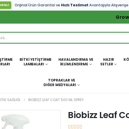
Orijinal Ürün Garantisi ve
Hızlı Teslimat
Avantajıyla Alışverişe
VENLİ
Grow
IŞTIRME
BITKI YETIŞTIRME
HAVALANDIRMA VE
HAZIR
KÖ
RLARI
LAMBALARI
İKLIMLENDIRME
SETLER
TOPRAKLAR VE
DIĞER MEDYALARI
ITKI SAĞLIĞI
BIOBIZZ LEAF COAT 500 ML SPREY
Biobizz Leaf C