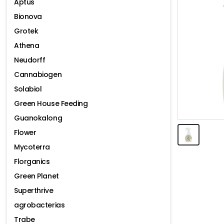
Aptus
Bionova
Grotek
Athena
Neudorff
Cannabiogen
Solabiol
Green House Feeding
Guanokalong
Flower
Mycoterra
Florganics
Green Planet
Superthrive
agrobacterias
Trabe