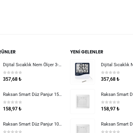
RÜNLER
YENI GELENLER
Dijital Sıcaklık Nem Ölçer 3-1 Sensör Kablolu
0
5 üzerinden
0
5 üzerinden
357,68
₺
357,68
₺
Raksan Smart Düz Panjur 150 mm Sinek Telli
0
5 üzerinden
0
5 üzerinden
158,97
₺
158,97
₺
Raksan Smart Düz Panjur 100 mm Sinek Telli