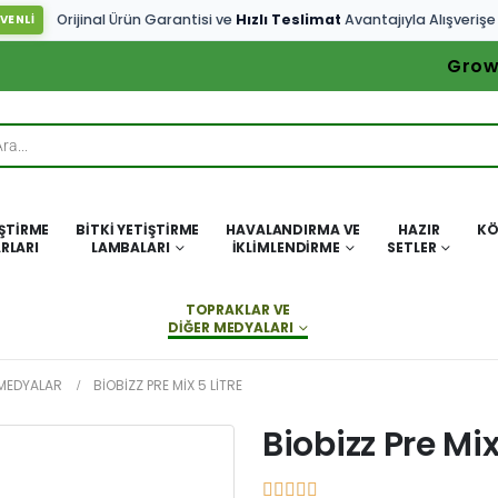
Orijinal Ürün Garantisi ve
Hızlı Teslimat
Avantajıyla Alışverişe
VENLİ
Grow
IŞTIRME
BITKI YETIŞTIRME
HAVALANDIRMA VE
HAZIR
KÖ
RLARI
LAMBALARI
İKLIMLENDIRME
SETLER
TOPRAKLAR VE
DIĞER MEDYALARI
 MEDYALAR
BIOBIZZ PRE MIX 5 LITRE
Biobizz Pre Mix