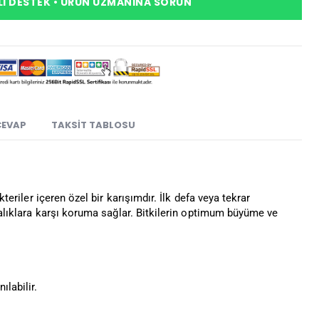
I DESTEK • ÜRÜN UZMANINA SORUN
CEVAP
TAKSIT TABLOSU
kteriler içeren özel bir karışımdır. İlk defa veya tekrar
stalıklara karşı koruma sağlar. Bitkilerin optimum büyüme ve
labilir.