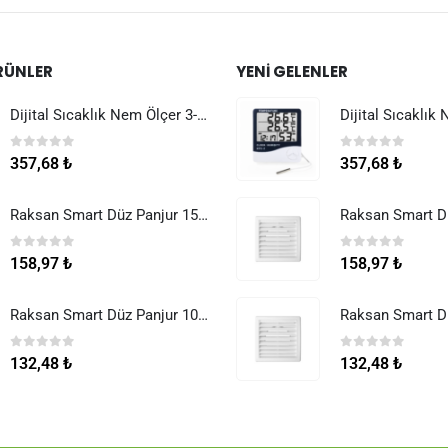
RÜNLER
YENI GELENLER
Dijital Sıcaklık Nem Ölçer 3-1 Sensör Kablolu
0
5 üzerinden
0
5 üzerinden
357,68
₺
357,68
₺
Raksan Smart Düz Panjur 150 mm Sinek Telli
0
5 üzerinden
0
5 üzerinden
158,97
₺
158,97
₺
Raksan Smart Düz Panjur 100 mm Sinek Telli
0
5 üzerinden
0
5 üzerinden
132,48
₺
132,48
₺