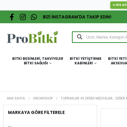
%100 GÜ
BİZİ İNSTAGRAM'DA TAKİP EDİN!
BITKI BESINLERI, TAKVIYELER
BITKI YETIŞTIRME
BITKI YET
BITKI SAĞLIĞI
KABINLERI
AKSESUA
ANA SAYFA
GROWSHOP
TOPRAKLAR VE DIĞER MEDYALAR
,
DIĞER
MARKAYA GÖRE FİLTERELE