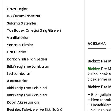
Hava Taşları
Işık Ölçüm Cihazları
Sulama Sistemleri
Toz Böcek Önleyici Giriş Filtreleri
Vantilatörler
AÇIKLAMA
Yansıtıcı Filmler
Hazır Setler
Karbon Filtre Fan Setleri
Biobizz Pre M
Bitki Yetiştirme Lambaları
Biobizz
Pre Mi
Led Lambalar
kullanılacak t
çiçeklenme sü
Aksesuarlar
Biobizz Pre M
Bitki Yetiştirme Kabinleri
– Bitki gelişi
Bitki Yetiştirme Kabinleri
– Hem toprakl
Kabin Aksesuarları
– Hastalıklara 
Besinler, Takviyeler ve Bitki Sağlığı
– Solucan gübr