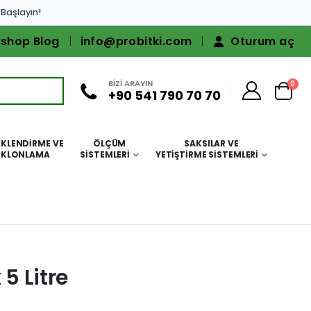
 Başlayın!
shop Blog
info@probitki.com
Oturum aç
BİZİ ARAYIN
0
+90 541 790 70 70
KLENDIRME VE
ÖLÇÜM
SAKSILAR VE
KLONLAMA
SISTEMLERI
YETIŞTIRME SISTEMLERI
 5 Litre