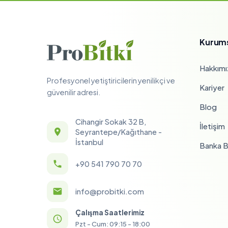
Kurum
Hakkımı
Profesyonel yetiştiricilerin yenilikçi ve
Kariyer
güvenilir adresi.
Blog
Cihangir Sokak 32 B,
İletişim
Seyrantepe/Kağıthane -
İstanbul
Banka Bi
+90 541 790 70 70
info@probitki.com
Çalışma Saatlerimiz
Pzt - Cum: 09:15 - 18:00