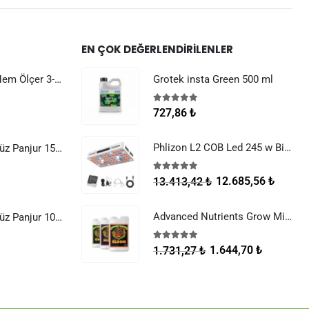
EN ÇOK DEĞERLENDIRILENLER
Dijital Sıcaklık Nem Ölçer 3-1 Sensör Kablolu
Grotek insta Green 500 ml
5.00
5 üzerinden
727,86
₺
Phlizon L2 COB Led 245 w Bitki Yetiştirme Lambası
Raksan Smart Düz Panjur 150 mm Sinek Telli
5.00
5 üzerinden
12.685,56
₺
13.413,42
₺
Advanced Nutrients Grow Micro Bloom 500 ml Set
Raksan Smart Düz Panjur 100 mm Sinek Telli
5.00
5 üzerinden
1.644,70
₺
1.731,27
₺