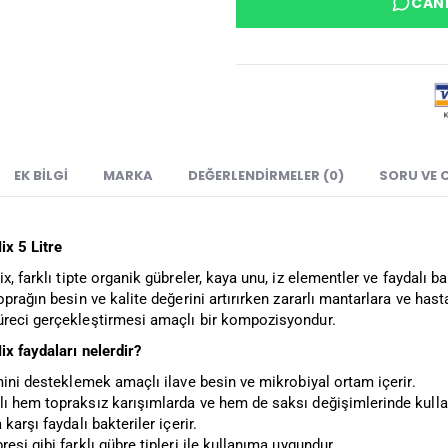
CANL
EK BILGI
MARKA
DEĞERLENDIRMELER (0)
SORU VE 
ix 5 Litre
x, farklı tipte organik gübreler, kaya unu, iz elementler ve faydalı ba
oprağın besin ve kalite değerini artırırken zararlı mantarlara ve ha
reci gerçekleştirmesi amaçlı bir kompozisyondur.
ix faydaları nelerdir?
mini desteklemek amaçlı ilave besin ve mikrobiyal ortam içerir.
ı hem topraksız karışımlarda ve hem de saksı değişimlerinde kullanı
karşı faydalı bakteriler içerir.
esi gibi farklı gübre tipleri ile kullanıma uygundur.