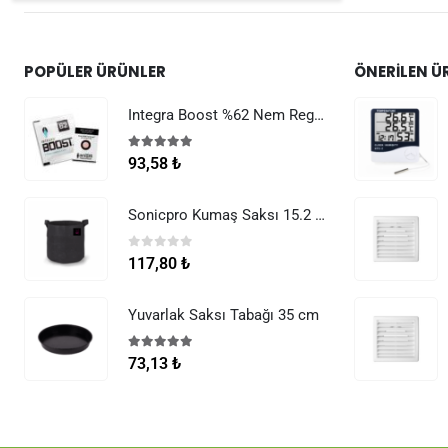
POPÜLER ÜRÜNLER
ÖNERILEN Ü
Integra Boost %62 Nem Regülatörü 8 g
5.00
5 üzerinden
93,58
₺
Sonicpro Kumaş Saksı 15.2 Litre (4 Galon)
0
5 üzerinden
117,80
₺
Yuvarlak Saksı Tabağı 35 cm
5.00
5 üzerinden
73,13
₺