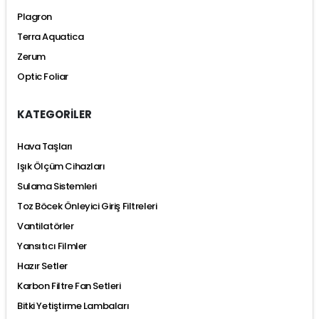
Plagron
Terra Aquatica
Zerum
Optic Foliar
KATEGORİLER
Hava Taşları
Işık Ölçüm Cihazları
Sulama Sistemleri
Toz Böcek Önleyici Giriş Filtreleri
Vantilatörler
Yansıtıcı Filmler
Hazır Setler
Karbon Filtre Fan Setleri
Bitki Yetiştirme Lambaları