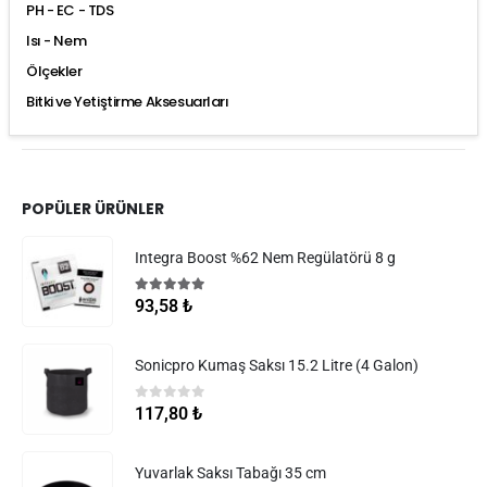
PH - EC - TDS
Isı - Nem
Ölçekler
Bitki ve Yetiştirme Aksesuarları
POPÜLER ÜRÜNLER
Integra Boost %62 Nem Regülatörü 8 g
5.00
5 üzerinden
93,58
₺
Sonicpro Kumaş Saksı 15.2 Litre (4 Galon)
0
5 üzerinden
117,80
₺
Yuvarlak Saksı Tabağı 35 cm