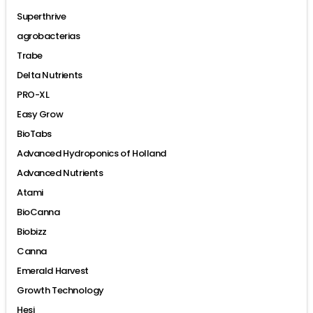
Superthrive
agrobacterias
Trabe
Delta Nutrients
PRO-XL
Easy Grow
BioTabs
Advanced Hydroponics of Holland
Advanced Nutrients
Atami
BioCanna
Biobizz
Canna
Emerald Harvest
Growth Technology
Hesi