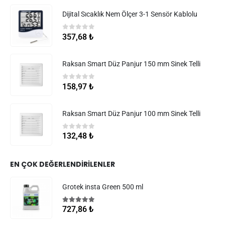
Dijital Sıcaklık Nem Ölçer 3-1 Sensör Kablolu
0
5 üzerinden
357,68
₺
Raksan Smart Düz Panjur 150 mm Sinek Telli
0
5 üzerinden
158,97
₺
Raksan Smart Düz Panjur 100 mm Sinek Telli
0
5 üzerinden
132,48
₺
EN ÇOK DEĞERLENDIRILENLER
Grotek insta Green 500 ml
5.00
5 üzerinden
727,86
₺