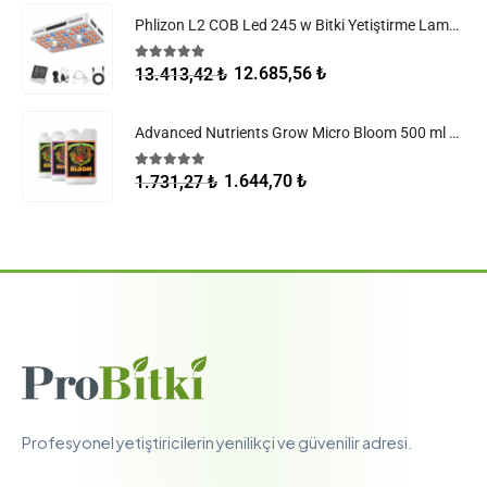
Phlizon L2 COB Led 245 w Bitki Yetiştirme Lambası
5.00
5 üzerinden
12.685,56
₺
13.413,42
₺
Advanced Nutrients Grow Micro Bloom 500 ml Set
5.00
5 üzerinden
1.644,70
₺
1.731,27
₺
Profesyonel yetiştiricilerin yenilikçi ve güvenilir adresi.