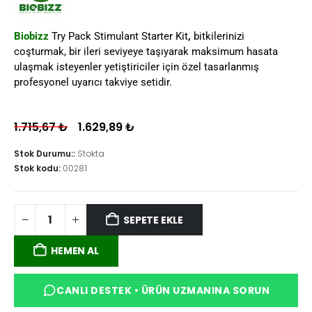
Biobizz
Try Pack Stimulant Starter Kit
,
bitkilerinizi
coşturmak, bir ileri seviyeye taşıyarak maksimum hasata
ulaşmak isteyenler yetiştiriciler için özel tasarlanmış
profesyonel uyarıcı takviye setidir.
1.715,67
₺
1.629,89
₺
Stok Durumu::
Stokta
Stok kodu:
00281
SEPETE EKLE
HEMEN AL
CANLI DESTEK • ÜRÜN UZMANINA SORUN