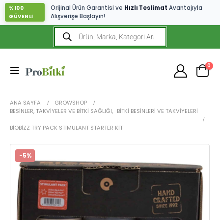
Orijinal Ürün Garantisi ve
Hızlı Teslimat
Avantajıyla
%100
Alışverişe Başlayın!
GÜVENLİ
0
ANA SAYFA
GROWSHOP
BESINLER, TAKVIYELER VE BITKI SAĞLIĞI
,
BITKI BESINLERI VE TAKVIYELERI
BIOBIZZ TRY PACK STIMULANT STARTER KIT
-5%