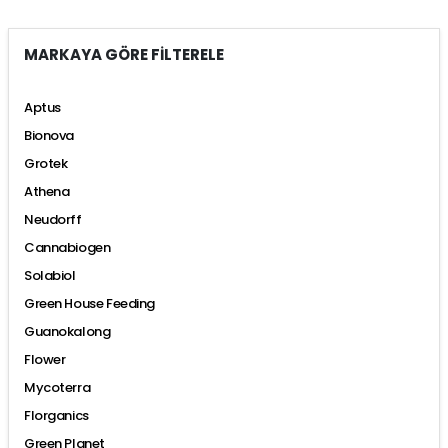
MARKAYA GÖRE FİLTERELE
Aptus
Bionova
Grotek
Athena
Neudorff
Cannabiogen
Solabiol
Green House Feeding
Guanokalong
Flower
Mycoterra
Florganics
Green Planet