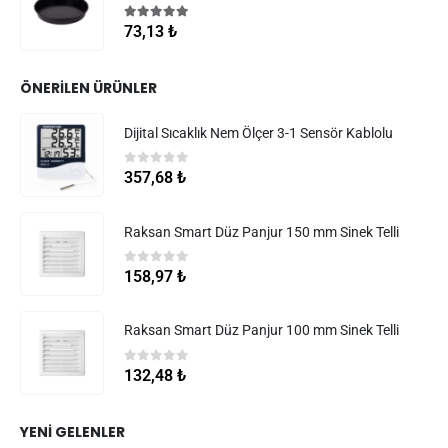
5.00
5 üzerinden
73,13
₺
ÖNERILEN ÜRÜNLER
Dijital Sıcaklık Nem Ölçer 3-1 Sensör Kablolu
0
5 üzerinden
357,68
₺
Raksan Smart Düz Panjur 150 mm Sinek Telli
0
5 üzerinden
158,97
₺
Raksan Smart Düz Panjur 100 mm Sinek Telli
0
5 üzerinden
132,48
₺
YENI GELENLER