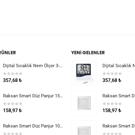
RÜNLER
YENI GELENLER
Dijital Sıcaklık Nem Ölçer 3-1 Sensör Kablolu
0
5 üzerinden
0
5 üzerinden
357,68
₺
357,68
₺
Raksan Smart Düz Panjur 150 mm Sinek Telli
0
5 üzerinden
0
5 üzerinden
158,97
₺
158,97
₺
Raksan Smart Düz Panjur 100 mm Sinek Telli