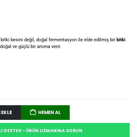
 bitki besini değil, doğal fermentasyon ile elde edilmiş bir
bitki
doğal ve güçlü bir aroma verir.
 EKLE
HEMEN AL
I DESTEK • ÜRÜN UZMANINA SORUN