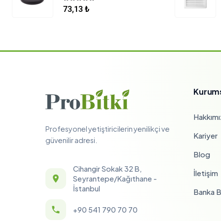
5.00
5 üzerinden
73,13
₺
Kurum
Hakkımı
Profesyonel yetiştiricilerin yenilikçi ve
Kariyer
güvenilir adresi.
Blog
Cihangir Sokak 32 B,
İletişim
Seyrantepe/Kağıthane -
İstanbul
Banka Bi
+90 541 790 70 70