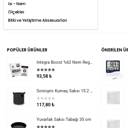
Isı - Nem
Ölçekler
Bitki ve Yetiştirme Aksesuarları
POPÜLER ÜRÜNLER
ÖNERILEN Ü
Integra Boost %62 Nem Regülatörü 8 g
5.00
5 üzerinden
93,58
₺
Sonicpro Kumaş Saksı 15.2 Litre (4 Galon)
0
5 üzerinden
117,80
₺
Yuvarlak Saksı Tabağı 35 cm