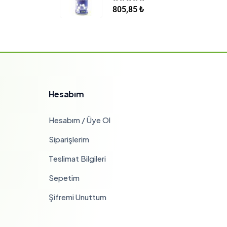
5.00
5 üzerinden
805,85
₺
Hesabım
Hesabım / Üye Ol
Siparişlerim
Teslimat Bilgileri
Sepetim
Şifremi Unuttum