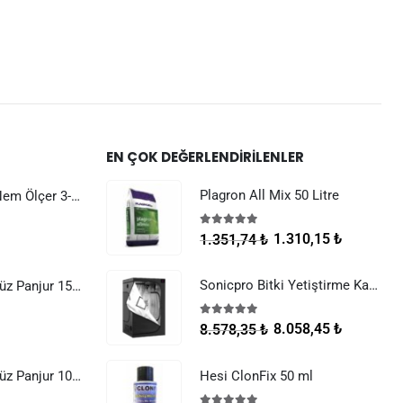
EN ÇOK DEĞERLENDIRILENLER
Plagron All Mix 50 Litre
Dijital Sıcaklık Nem Ölçer 3-1 Sensör Kablolu
5.00
5 üzerinden
1.310,15
₺
1.351,74
₺
Sonicpro Bitki Yetiştirme Kabini 100x100x200
Raksan Smart Düz Panjur 150 mm Sinek Telli
5.00
5 üzerinden
8.058,45
₺
8.578,35
₺
Raksan Smart Düz Panjur 100 mm Sinek Telli
Hesi ClonFix 50 ml