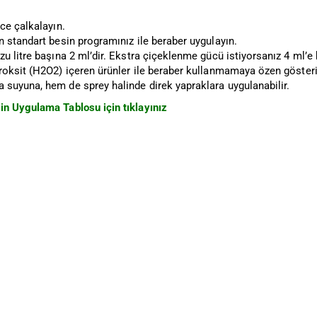
ce çalkalayın.
 standart besin programınız ile beraber uygulayın.
u litre başına 2 ml’dir. Ekstra çiçeklenme gücü istiyorsanız 4 ml’e k
roksit (H2O2) içeren ürünler ile beraber kullanmamaya özen gösteri
suyuna, hem de sprey halinde direk yapraklara uygulanabilir.
n Uygulama Tablosu için tıklayınız