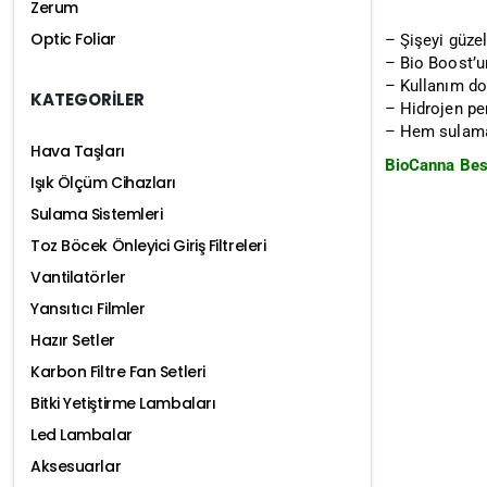
Zerum
Optic Foliar
– Şişeyi güzel
– Bio Boost’un
– Kullanım doz
KATEGORİLER
– Hidrojen pe
– Hem sulama 
Hava Taşları
BioCanna Besi
Işık Ölçüm Cihazları
Sulama Sistemleri
Toz Böcek Önleyici Giriş Filtreleri
Vantilatörler
Yansıtıcı Filmler
Hazır Setler
Karbon Filtre Fan Setleri
Bitki Yetiştirme Lambaları
Led Lambalar
Aksesuarlar