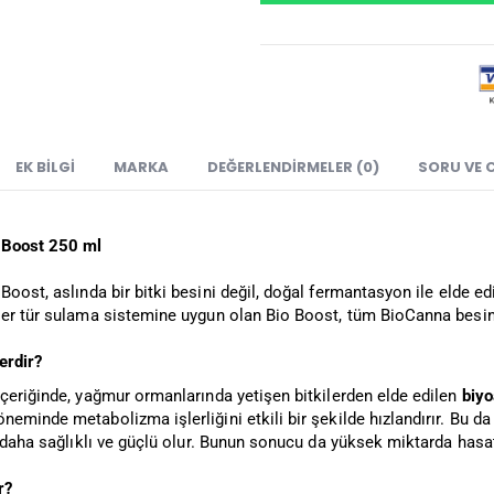
EK BILGI
MARKA
DEĞERLENDIRMELER (0)
SORU VE 
 Boost 250 ml
Boost, aslında bir bitki besini değil, doğal fermantasyon ile elde ed
er tür sulama sistemine uygun olan Bio Boost, tüm BioCanna besin ve
lerdir?
içeriğinde, yağmur ormanlarında yetişen bitkilerden elde edilen
biyo
eminde metabolizma işlerliğini etkili bir şekilde hızlandırır. Bu da 
, daha sağlıklı ve güçlü olur. Bunun sonucu da yüksek miktarda hasa
r?