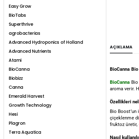
Easy Grow
BioTabs
Superthrive
agrobacterias
Advanced Hydroponics of Holland
AÇIKLAMA
Advanced Nutrients
Atami
BioCanna
BioCanna Bio
Biobizz
BioCanna
Bio 
Canna
aroma verir. H
Emerald Harvest
Özellikleri ne
Growth Technology
Bio Boost’un 
Hesi
çiçeklenme dön
Plagron
fruktoz üretir
Terra Aquatica
Nasıl kullanılı