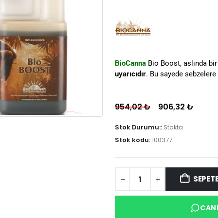
BioCanna
Bio Boost, aslında bir
uyarıcıdır
. Bu sayede sebzelere 
954,02
₺
906,32
₺
Stok Durumu::
Stokta
Stok kodu:
100377
SEPETE
CANL