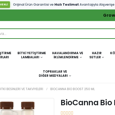
Orijinal Ürün Garantisi ve
Hızlı Teslimat
Avantajıyla Alışverişe
VENLİ
Grow
IŞTIRME
BITKI YETIŞTIRME
HAVALANDIRMA VE
HAZIR
KÖ
RLARI
LAMBALARI
İKLIMLENDIRME
SETLER
TOPRAKLAR VE
DIĞER MEDYALARI
ITKI BESINLERI VE TAKVIYELERI
BIOCANNA BIO BOOST 250 ML
BioCanna Bio 