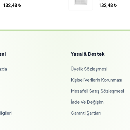
0
5 üzerinden
0
5 üzerinden
132,48
₺
132,48
₺
sal
Yasal & Destek
zda
Üyelik Sözleşmesi
Kişisel Verilerin Korunması
Mesafeli Satış Sözleşmesi
İade Ve Değişim
lgileri
Garanti Şartları