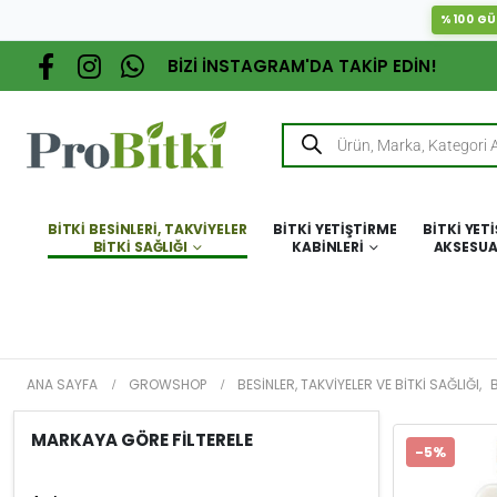
%100 GÜ
BİZİ İNSTAGRAM'DA TAKİP EDİN!
BITKI BESINLERI, TAKVIYELER
BITKI YETIŞTIRME
BITKI YET
BITKI SAĞLIĞI
KABINLERI
AKSESUA
ANA SAYFA
GROWSHOP
BESINLER, TAKVIYELER VE BITKI SAĞLIĞI
,
B
MARKAYA GÖRE FİLTERELE
-5%