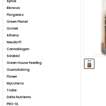
Aptus
Bionova
Florganics
Green Planet
Grotek
Athena
Neudorff
Cannabiogen
Solabiol
Green House Feeding
Guanokalong
Flower
Mycoterra
Trabe
Delta Nutrients
PRO-XL