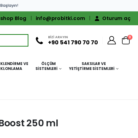
 Başlayın!
shop Blog
info@probitki.com
Oturum aç
BİZİ ARAYIN
0
+90 541 790 70 70
KLENDIRME VE
ÖLÇÜM
SAKSILAR VE
KLONLAMA
SISTEMLERI
YETIŞTIRME SISTEMLERI
Boost 250 ml