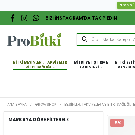
%100 GÜ
BİZİ İNSTAGRAM'DA TAKİP EDİN!
BITKI BESINLERI, TAKVIYELER
BITKI YETIŞTIRME
BITKI YET
BITKI SAĞLIĞI
KABINLERI
AKSESUA
ANA SAYFA
GROWSHOP
BESINLER, TAKVIYELER VE BITKI SAĞLIĞI
,
B
MARKAYA GÖRE FİLTERELE
-5%