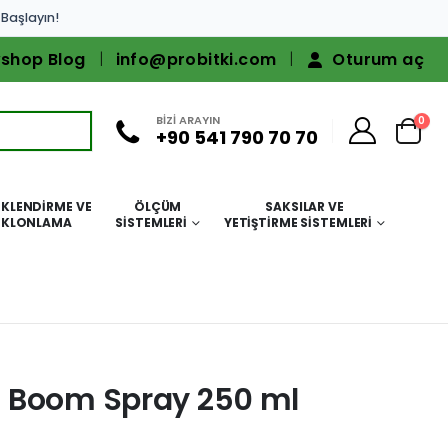
 Başlayın!
shop Blog
info@probitki.com
Oturum aç
BİZİ ARAYIN
0
+90 541 790 70 70
KLENDIRME VE
ÖLÇÜM
SAKSILAR VE
KLONLAMA
SISTEMLERI
YETIŞTIRME SISTEMLERI
 Boom Spray 250 ml