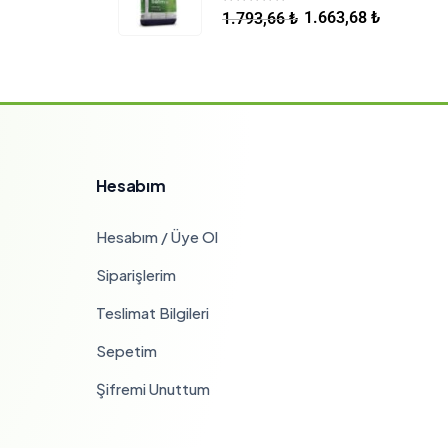
5.00
5 üzerinden
1.663,68
₺
1.793,66
₺
Hesabım
Hesabım / Üye Ol
Siparişlerim
Teslimat Bilgileri
Sepetim
Şifremi Unuttum