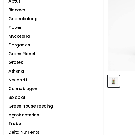
Aptus
Bionova
Guanokalong
Flower
Mycoterra
Florganics
Green Planet
Grotek
Athena
Neudorff
Cannabiogen
Solabiol
Green House Feeding
agrobacterias
Trabe
Delta Nutrients