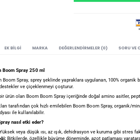
EK BILGI
MARKA
DEĞERLENDIRMELER (0)
SORU VE 
m Boom Spray 250 ml
Boom Spray, sprey şeklinde yapraklara uygulanan, 100% organik b
 destekler ve çiçeklenmeyi çoşturur.
ir ürün olan Boom Boom Spray içeriğinde doğal amino asitler, peptit
kları tarafından çok hızlı emilebilen Boom Boom Spray, organik/mine
ası ile kullanılabilir.
ray nasıl etki eder?
Yüksek veya düşük ısı, az ışık, dehidrasyon ve kuruma gibi stres fak
ği:
Bitkilerde, özellikle büyüme döneminde, azot patlaması yaratara