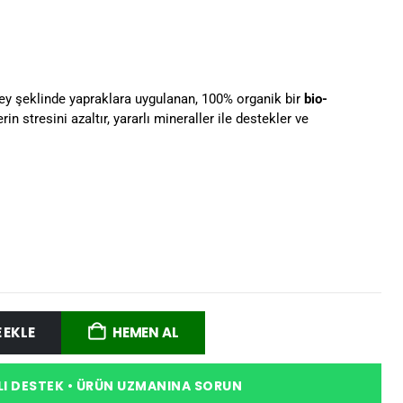
 şeklinde yapraklara uygulanan, 100% organik bir
bio-
rin stresini azaltır, yararlı mineraller ile destekler ve
 EKLE
HEMEN AL
I DESTEK • ÜRÜN UZMANINA SORUN