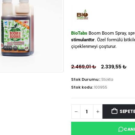
BioTabs
Boom Boom Spray, sprey
stimulanttır
. Özel formülü bitkile
çiçeklenmeyi çoşturur.
2.469,01
₺
2.339,55
₺
Stok Durumu::
Stokta
Stok kodu:
100955
SEPETE
CANL