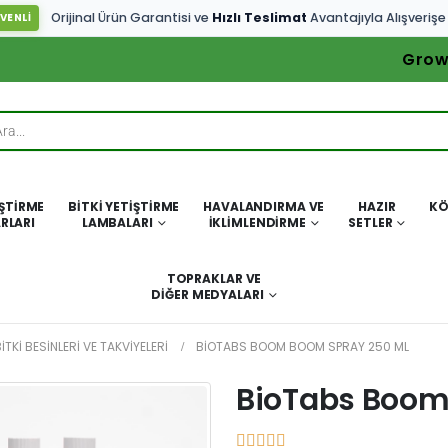
Orijinal Ürün Garantisi ve
Hızlı Teslimat
Avantajıyla Alışverişe
VENLİ
Grow
IŞTIRME
BITKI YETIŞTIRME
HAVALANDIRMA VE
HAZIR
KÖ
RLARI
LAMBALARI
İKLIMLENDIRME
SETLER
TOPRAKLAR VE
DIĞER MEDYALARI
ITKI BESINLERI VE TAKVIYELERI
BIOTABS BOOM BOOM SPRAY 250 ML
BioTabs Boom