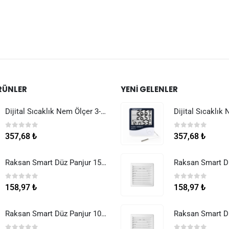
RÜNLER
YENI GELENLER
Dijital Sıcaklık Nem Ölçer 3-1 Sensör Kablolu
0
5 üzerinden
0
5 üzerinden
357,68
₺
357,68
₺
Raksan Smart Düz Panjur 150 mm Sinek Telli
0
5 üzerinden
0
5 üzerinden
158,97
₺
158,97
₺
Raksan Smart Düz Panjur 100 mm Sinek Telli