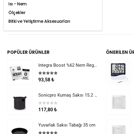
Isı - Nem
Ölçekler
Bitki ve Yetiştirme Aksesuarları
POPÜLER ÜRÜNLER
ÖNERILEN Ü
Integra Boost %62 Nem Regülatörü 8 g
5.00
5 üzerinden
93,58
₺
Sonicpro Kumaş Saksı 15.2 Litre (4 Galon)
0
5 üzerinden
117,80
₺
Yuvarlak Saksı Tabağı 35 cm