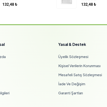
0
5 üzerinden
0
5 üzerinden
132,48
₺
132,48
₺
sal
Yasal & Destek
zda
Üyelik Sözleşmesi
Kişisel Verilerin Korunması
Mesafeli Satış Sözleşmesi
İade Ve Değişim
lgileri
Garanti Şartları