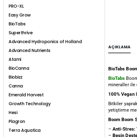
PRO-XL
Easy Grow
BioTabs
Superthrive
Advanced Hydroponics of Holland
AÇIKLAMA
Advanced Nutrients
Atami
BioCanna
BioTabs Boo
Biobizz
BioTabs
Boom 
mineraller ile
Canna
100% Vegan
b
Emerald Harvest
Growth Technology
Bitkiler yapra
yetiştirme medy
Hesi
Boom Boom Sp
Plagron
–
Anti-Stres:
Terra Aquatica
–
Besin Deste