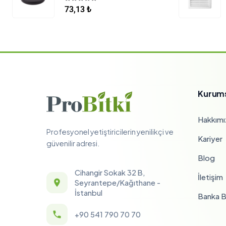
5.00
5 üzerinden
73,13
₺
Kurum
Hakkımı
Profesyonel yetiştiricilerin yenilikçi ve
Kariyer
güvenilir adresi.
Blog
Cihangir Sokak 32 B,
İletişim
Seyrantepe/Kağıthane -
İstanbul
Banka Bi
+90 541 790 70 70