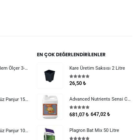
EN ÇOK DEĞERLENDIRILENLER
Dijital Sıcaklık Nem Ölçer 3-1 Sensör Kablolu
Kare Üretim Saksısı 2 Litre
5.00
5 üzerinden
26,50
₺
Advanced Nutrients Sensi Cal Mag Xtra 250 ml
Raksan Smart Düz Panjur 150 mm Sinek Telli
5.00
5 üzerinden
647,02
₺
681,07
₺
Plagron Bat Mix 50 Litre
Raksan Smart Düz Panjur 100 mm Sinek Telli