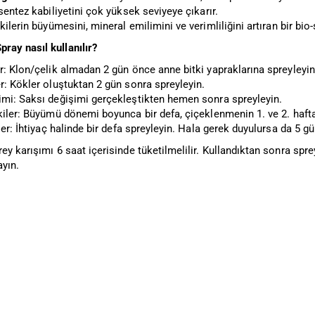
osentez kabiliyetini çok yüksek seviyeye çıkarır.
tkilerin büyümesini, mineral emilimini ve verimliliğini artıran bir bio-
ay nasıl kullanılır?
r: Klon/çelik almadan 2 gün önce anne bitki yapraklarına spreyleyin
r: Kökler oluştuktan 2 gün sonra spreyleyin.
imi: Saksı değişimi gerçekleştikten hemen sonra spreyleyin.
kiler: Büyümü dönemi boyunca bir defa, çiçeklenmenin 1. ve 2. haftas
iler: İhtiyaç halinde bir defa spreyleyin. Hala gerek duyulursa da 5 g
ey karışımı 6 saat içerisinde tüketilmelilir. Kullandıktan sonra spr
ayın.