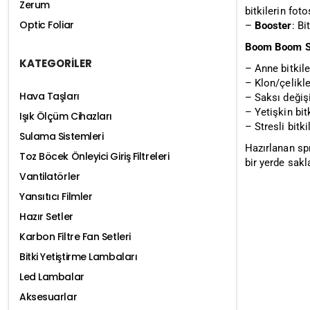
Zerum
bitkilerin fot
Optic Foliar
–
Booster
: Bi
Boom Boom Spr
KATEGORİLER
– Anne bitkile
– Klon/çelikle
Hava Taşları
– Saksı değiş
– Yetişkin bit
Işık Ölçüm Cihazları
– Stresli bitk
Sulama Sistemleri
Hazırlanan spr
Toz Böcek Önleyici Giriş Filtreleri
bir yerde sakl
Vantilatörler
Yansıtıcı Filmler
Hazır Setler
Karbon Filtre Fan Setleri
Bitki Yetiştirme Lambaları
Led Lambalar
Aksesuarlar