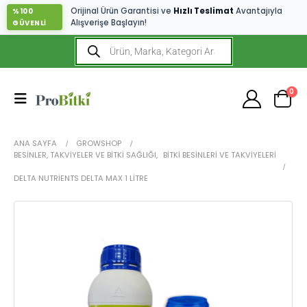
Orijinal Ürün Garantisi ve
Hızlı Teslimat
Avantajıyla
%100
Alışverişe Başlayın!
GÜVENLİ
0
ANA SAYFA
GROWSHOP
BESINLER, TAKVIYELER VE BITKI SAĞLIĞI
,
BITKI BESINLERI VE TAKVIYELERI
DELTA NUTRIENTS DELTA MAX 1 LITRE