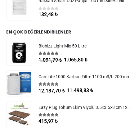
Raksan Smart Düz Panjur 100 mm Sinek Telli
0
5 üzerinden
132,48
₺
EN ÇOK DEĞERLENDIRILENLER
Biobizz Light Mix 50 Litre
5.00
5 üzerinden
1.065,80
₺
1.091,79
₺
Can-Lite 1000 Karbon Filtre 1100 m3/h 200 mm
5.00
5 üzerinden
11.498,83
₺
12.187,70
₺
Eazy Plug Tohum Ekim Viyolü 3.5×3.5×3 cm 12 göz
5.00
5 üzerinden
415,97
₺