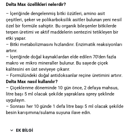
Delta Max özellikleri nelerdir?
– İçeriğinde dengelenmiş bitki özütleri, amino asit
çeşitleri, şeker ve polikarboksilik asitler bulunan yeni nesil
özel bir formüle sahiptir. Bu organik bileşenler bitkilerde
terpen üretimi ve aktif maddelerin sentezini tetikleyen bir
etki yapar.
– Bitki metabolizmasını hızlandırır. Enzimatik reaksiyonları
artırır.
– İçeriğinde doğal kaynaklardan elde edilen 70’den fazla
makro ve mikro mineraller bulunur. Bu sayede çiçek
kalitesini en üst seviyeye çıkarır.
– Formülündeki doğal antidoksanlar reçine üretimini artırır.
Delta Max nasıl kullanılır?
– Çiçeklenme döneminde 10 gün önce, 2 defaya mahsus,
litre başı 5 ml olacak şekilde yapraklara sprey şeklinde
uygulayın.
– Sonrası her 10 günde 1 defa litre başı 5 ml olacak şekilde
besin karışımına/sulama suyuna ilave edin.
EK BILGI