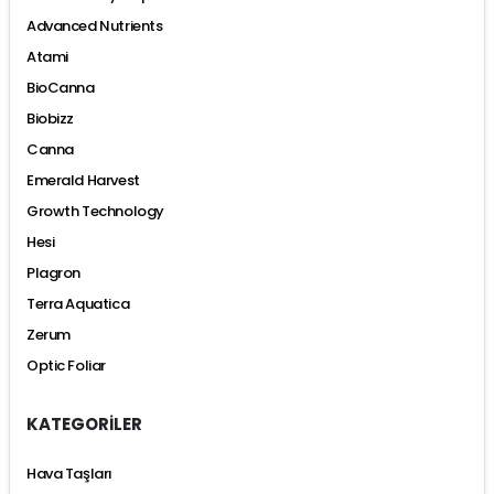
Advanced Nutrients
Atami
BioCanna
Biobizz
Canna
Emerald Harvest
Growth Technology
Hesi
Plagron
Terra Aquatica
Zerum
Optic Foliar
KATEGORİLER
Hava Taşları