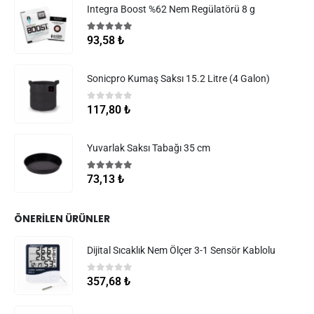
Integra Boost %62 Nem Regülatörü 8 g
5.00
5 üzerinden
93,58
₺
Sonicpro Kumaş Saksı 15.2 Litre (4 Galon)
0
5 üzerinden
117,80
₺
Yuvarlak Saksı Tabağı 35 cm
5.00
5 üzerinden
73,13
₺
ÖNERILEN ÜRÜNLER
Dijital Sıcaklık Nem Ölçer 3-1 Sensör Kablolu
0
5 üzerinden
357,68
₺