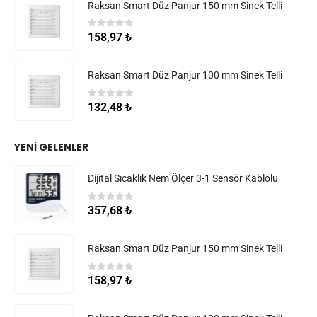
Raksan Smart Düz Panjur 150 mm Sinek Telli
0
5 üzerinden
158,97
₺
Raksan Smart Düz Panjur 100 mm Sinek Telli
0
5 üzerinden
132,48
₺
YENI GELENLER
Dijital Sıcaklık Nem Ölçer 3-1 Sensör Kablolu
0
5 üzerinden
357,68
₺
Raksan Smart Düz Panjur 150 mm Sinek Telli
0
5 üzerinden
158,97
₺