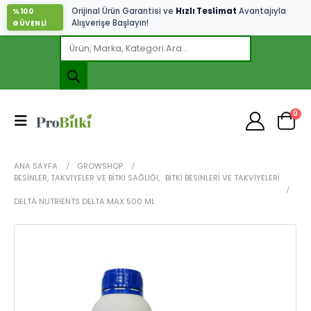
Orijinal Ürün Garantisi ve
Hızlı Teslimat
Avantajıyla
%100
Alışverişe Başlayın!
GÜVENLİ
0
ANA SAYFA
GROWSHOP
BESINLER, TAKVIYELER VE BITKI SAĞLIĞI
,
BITKI BESINLERI VE TAKVIYELERI
DELTA NUTRIENTS DELTA MAX 500 ML