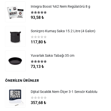
Integra Boost %62 Nem Regülatörü 8 g
5.00
5 üzerinden
93,58
₺
Sonicpro Kumaş Saksı 15.2 Litre (4 Galon)
0
5 üzerinden
117,80
₺
Yuvarlak Saksı Tabağı 35 cm
5.00
5 üzerinden
73,13
₺
ÖNERILEN ÜRÜNLER
Dijital Sıcaklık Nem Ölçer 3-1 Sensör Kablolu
0
5 üzerinden
357,68
₺