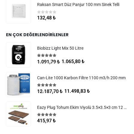
Raksan Smart Düz Panjur 100 mm Sinek Telli
0
5 üzerinden
132,48
₺
EN ÇOK DEĞERLENDIRILENLER
Biobizz Light Mix 50 Litre
5.00
5 üzerinden
1.065,80
₺
1.091,79
₺
Can-Lite 1000 Karbon Filtre 1100 m3/h 200 mm
5.00
5 üzerinden
11.498,83
₺
12.187,70
₺
Eazy Plug Tohum Ekim Viyolü 3.5×3.5×3 cm 12 göz
5.00
5 üzerinden
415,97
₺