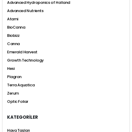
Advanced Hydroponics of Holland
Advanced Nutrients
Atami
BioCanna
Biobizz
Canna
Emerald Harvest
Growth Technology
Hesi
Plagron
Terra Aquatica
Zerum
Optic Foliar
KATEGORİLER
Hava Taşları