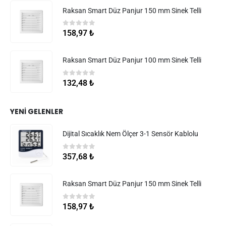
Raksan Smart Düz Panjur 150 mm Sinek Telli
0
5 üzerinden
158,97
₺
Raksan Smart Düz Panjur 100 mm Sinek Telli
0
5 üzerinden
132,48
₺
YENI GELENLER
Dijital Sıcaklık Nem Ölçer 3-1 Sensör Kablolu
0
5 üzerinden
357,68
₺
Raksan Smart Düz Panjur 150 mm Sinek Telli
0
5 üzerinden
158,97
₺