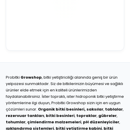
Probitki
Growshop
, bitki yetiştiriciliği alanında geniş bir ürün
yelpazesi sunmaktadır. Siz de bitkilerinizin büyümesi ve sağlıklı
ürünler elde etmek için en kaliteli ürünlerimizden
faydalanabilirsiniz. İster topraklı, ister hidroponik bitki yetiştirme
yöntemlerine ilgi duyun, Probitki Growshop sizin için en uygun
çözümleri sunar.
Organik bitki besinleri,
saksılar
,
tablalar
,
rezervuar tankları
,
bitki besinleri
,
topraklar
,
gübreler
,
tohumlar
,
çimlendirme malzemeleri
,
pH düzenleyiciler
,
ışıklandırma sistemleri
,
bitki yetiştirme kabini
,
bitki