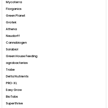
Mycoterra
Florganics
Green Planet
Grotek
Athena
Neudorff
Cannabiogen
Solabiol
Green House Feeding
agrobacterias
Trabe
Delta Nutrients
PRO-XL
Easy Grow
BioTabs
Superthrive