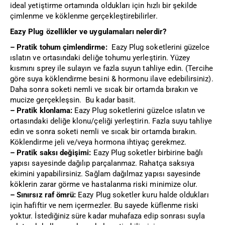
ideal yetiştirme ortamında oldukları için hızlı bir şekilde
çimlenme ve köklenme gerçekleştirebilirler.
Eazy Plug özellikler ve uygulamaları nelerdir?
– Pratik tohum çimlendirme:
Eazy Plug soketlerini güzelce
ıslatın ve ortasındaki deliğe tohumu yerleştirin. Yüzey
kısmını sprey ile sulayın ve fazla suyun tahliye edin. (Tercihe
göre suya köklendirme besini & hormonu ilave edebilirsiniz).
Daha sonra soketi nemli ve sıcak bir ortamda bırakın ve
mucize gerçekleşsin. Bu kadar basit.
– Pratik klonlama:
Eazy Plug soketlerini güzelce ıslatın ve
ortasındaki deliğe klonu/çeliği yerleştirin. Fazla suyu tahliye
edin ve sonra soketi nemli ve sıcak bir ortamda bırakın.
Köklendirme jeli ve/veya hormona ihtiyaç gerekmez.
– Pratik saksı değişimi:
Eazy Plug soketler birbirine bağlı
yapısı sayesinde dağılıp parçalanmaz. Rahatça saksıya
ekimini yapabilirsiniz. Sağlam dağılmaz yapısı sayesinde
köklerin zarar görme ve hastalanma riski minimize olur.
– Sınırsız raf ömrü:
Eazy Plug soketler kuru halde oldukları
için hafiftir ve nem içermezler. Bu sayede küflenme riski
yoktur. İstediğiniz süre kadar muhafaza edip sonrası suyla