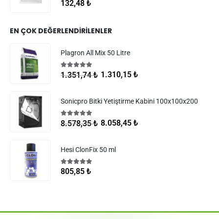
0
5 üzerinden
132,48
₺
EN ÇOK DEĞERLENDIRILENLER
Plagron All Mix 50 Litre
5.00
5 üzerinden
1.310,15
₺
1.351,74
₺
Sonicpro Bitki Yetiştirme Kabini 100x100x200
5.00
5 üzerinden
8.058,45
₺
8.578,35
₺
Hesi ClonFix 50 ml
5.00
5 üzerinden
805,85
₺