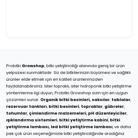
Probitki
Growshop
, bitki yetiştiriciliği alanında geniş bir ürün
yelpazesi sunmaktadır. Siz de bitkilerinizin büyümesi ve sağlıklı
ürünler elde etmek için en kaliteli ürünlerimizden
faydalanabilirsiniz. İster topraklı, ister hidroponik bitki yetiştirme
yöntemlerine ilgi duyun, Probitki Growshop sizin için en uygun
çözümleri sunar.
Organik bitki besinleri,
saksılar
,
tablalar
,
rezervuar tankları
,
bitki besinleri
,
topraklar
,
gübreler
,
tohumlar
,
çimlendirme malzemeleri
,
pH düzenleyiciler
,
ışıklandırma sistemleri
,
bitki yetiştirme kabini
,
bitki
yetiştirme lambası,
led bitki yetiştirme lambası
, ve daha
pek çok ürün seçeneğimizle bitki yetiştiriciliğinde aradığınız