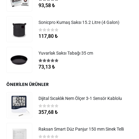
5.00
5 üzerinden
93,58
₺
Sonicpro Kumaş Saksı 15.2 Litre (4 Galon)
0
5 üzerinden
117,80
₺
Yuvarlak Saksı Tabağı 35 cm
5.00
5 üzerinden
73,13
₺
ÖNERILEN ÜRÜNLER
Dijital Sıcaklık Nem Ölçer 3-1 Sensör Kablolu
0
5 üzerinden
357,68
₺
Raksan Smart Düz Panjur 150 mm Sinek Telli