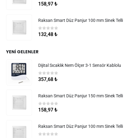
0
5 üzerinden
158,97
₺
Raksan Smart Düz Panjur 100 mm Sinek Telli
0
5 üzerinden
132,48
₺
YENI GELENLER
Dijital Sıcaklık Nem Ölçer 3-1 Sensör Kablolu
0
5 üzerinden
357,68
₺
Raksan Smart Düz Panjur 150 mm Sinek Telli
0
5 üzerinden
158,97
₺
Raksan Smart Düz Panjur 100 mm Sinek Telli