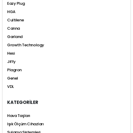
Eazy Plug
HGA
Cultilene
Canna
Garland
Growth Technology
Hesi
Jiffy
Plagron
Genel
VDL
KATEGORİLER
Hava Taşları
Işık Ölçüm Cihazları
Sulama Sistemleri