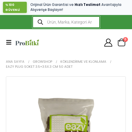
Orijinal Ürün Garantisi ve
Hızlı Teslimat
Avantajıyla
%100
Alışverişe Başlayın!
GÜVENLİ
0
ANA SAYFA
GROWSHOP
KÖKLENDIRME VE KLONLAMA
EAZY PLUG SOKET 3.5×3.5X.3 CM 50 ADET