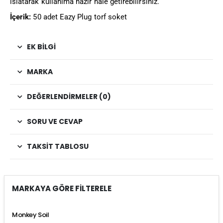
ıslatarak kullanıma hazır hale getirebilirsiniz.
İçerik:
50 adet Eazy Plug torf soket
EK BILGI
MARKA
DEĞERLENDIRMELER (0)
SORU VE CEVAP
TAKSIT TABLOSU
MARKAYA GÖRE FİLTERELE
Monkey Soil