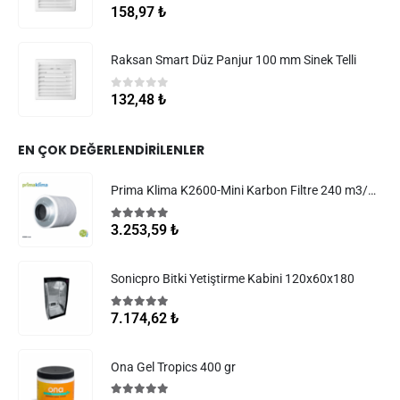
0
5 üzerinden
158,97
₺
Raksan Smart Düz Panjur 100 mm Sinek Telli
0
5 üzerinden
132,48
₺
EN ÇOK DEĞERLENDIRILENLER
Prima Klima K2600-Mini Karbon Filtre 240 m3/h 100 mm
5.00
5 üzerinden
3.253,59
₺
Sonicpro Bitki Yetiştirme Kabini 120x60x180
5.00
5 üzerinden
7.174,62
₺
Ona Gel Tropics 400 gr