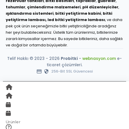
rezervuar tankları
,
bitki besinleri
,
topraklar
,
gübreler
,
tohumlar
,
çimlendirme malzemeleri
,
pH düzenleyiciler
,
ışıklandırma sistemleri
,
bitki yetiştirme kabini
,
bitki
yetiştirme lambası,
led bitki yetiştirme lambası
, ve daha
pek çok ürün seçeneğimizle bitki yetiştiriciliğinde aradığınız
her şeyi bulabileceksiniz. Üstelik tüm ürünlerimiz, bitkilerinize
zararlı kimyasallar içermez. Bu sayede bitkileriniz, daha sağlıklı
ve doğal bir ortamda büyüyebilir.
Telif Hakkı © 2023 - 2026
Probitki
-
webnasyon.com
e-
ticaret çözümleri.
256-Bit SSL Güvencesi
Ürünler