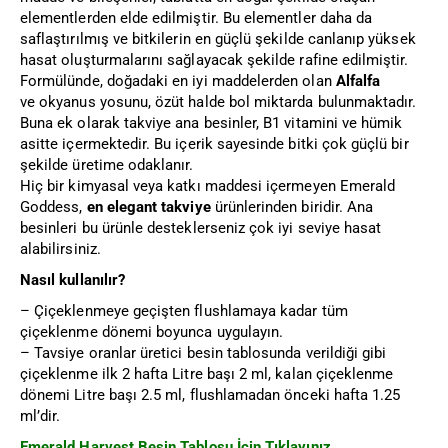
elementlerden elde edilmiştir. Bu elementler daha da
saflaştırılmış ve bitkilerin en güçlü şekilde canlanıp yüksek
hasat oluşturmalarını sağlayacak şekilde rafine edilmiştir.
Formülünde, doğadaki en iyi maddelerden olan
Alfalfa
ve okyanus yosunu, özüt halde bol miktarda bulunmaktadır.
Buna ek olarak takviye ana besinler, B1 vitamini ve hümik
asitte içermektedir. Bu içerik sayesinde bitki çok güçlü bir
şekilde üretime odaklanır.
Hiç bir kimyasal veya katkı maddesi içermeyen Emerald
Goddess,
en elegant takviye
ürünlerinden biridir. Ana
besinleri bu ürünle desteklerseniz çok iyi seviye hasat
alabilirsiniz.
Nasıl kullanılır?
– Çiçeklenmeye geçişten flushlamaya kadar tüm
çiçeklenme dönemi boyunca uygulayın.
– Tavsiye oranlar üretici besin tablosunda verildiği gibi
çiçeklenme ilk 2 hafta Litre başı 2 ml, kalan çiçeklenme
dönemi Litre başı 2.5 ml, flushlamadan önceki hafta 1.25
ml’dir.
Emerald Harvest Besin Tablosu İçin Tıklayınız