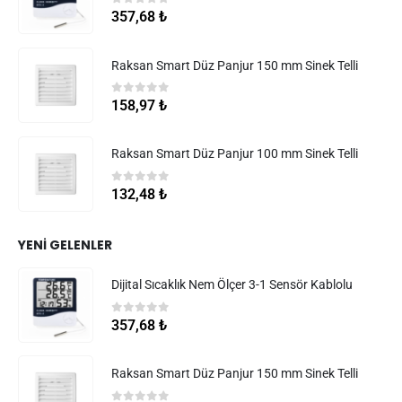
0
5 üzerinden
357,68
₺
Raksan Smart Düz Panjur 150 mm Sinek Telli
0
5 üzerinden
158,97
₺
Raksan Smart Düz Panjur 100 mm Sinek Telli
0
5 üzerinden
132,48
₺
YENI GELENLER
Dijital Sıcaklık Nem Ölçer 3-1 Sensör Kablolu
0
5 üzerinden
357,68
₺
Raksan Smart Düz Panjur 150 mm Sinek Telli