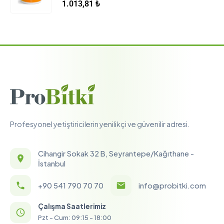
5.00
5 üzerinden
1.013,81
₺
Profesyonel yetiştiricilerin yenilikçi ve güvenilir adresi.
Cihangir Sokak 32 B, Seyrantepe/Kağıthane -
İstanbul
+90 541 790 70 70
info@probitki.com
Çalışma Saatlerimiz
Pzt - Cum: 09:15 - 18:00