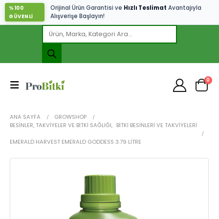
Orijinal Ürün Garantisi ve
Hızlı Teslimat
Avantajıyla
%100
Alışverişe Başlayın!
GÜVENLİ
0
ANA SAYFA
GROWSHOP
BESINLER, TAKVIYELER VE BITKI SAĞLIĞI
,
BITKI BESINLERI VE TAKVIYELERI
EMERALD HARVEST EMERALD GODDESS 3.79 LITRE