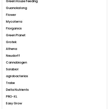
Green House Feeding
Guanokalong
Flower
Mycoterra
Florganics
Green Planet
Grotek
Athena
Neudorff
Cannabiogen
Solabiol
agrobacterias
Trabe
Delta Nutrients
PRO-XL
Easy Grow