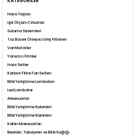
KATEGORİLER
Hava Taşları
Işık Ölçüm Cihazları
Sulama Sistemleri
Toz Böcek Önleyici Giriş Filtreleri
Vantilatörler
Yansıtıcı Filmler
Hazır Setler
Karbon Filtre Fan Setleri
Bitki Yetiştirme Lambaları
Led Lambalar
Aksesuarlar
Bitki Yetiştirme Kabinleri
Bitki Yetiştirme Kabinleri
Kabin Aksesuarları
Besinler, Takviyeler ve Bitki Sağlığı