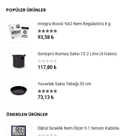
POPÜLER ÜRÜNLER
Integra Boost %62 Nem Regülatörü 8 g
5.00
5 üzerinden
93,58
₺
Sonicpro Kumaş Saksı 15.2 Litre (4 Galon)
0
5 üzerinden
117,80
₺
Yuvarlak Saksı Tabağı 35 cm
5.00
5 üzerinden
73,13
₺
ÖNERILEN ÜRÜNLER
Dijital Sıcaklık Nem Ölçer 3-1 Sensör Kablolu