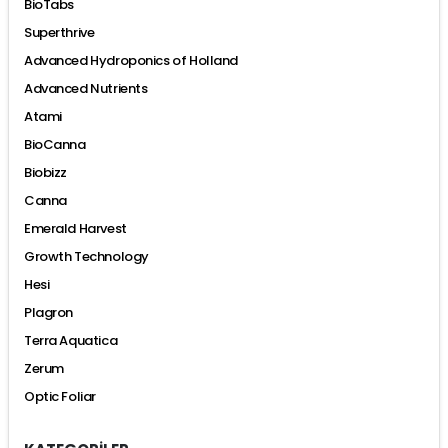
BioTabs
Superthrive
Advanced Hydroponics of Holland
Advanced Nutrients
Atami
BioCanna
Biobizz
Canna
Emerald Harvest
Growth Technology
Hesi
Plagron
Terra Aquatica
Zerum
Optic Foliar