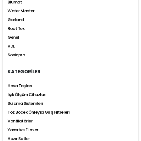
Blumat
Water Master
Garland
Root Tex
Genel
VDL
Sonicpro
KATEGORİLER
Hava Taşları
Işık Ölçüm Cihazları
Sulama Sistemleri
Toz Böcek Önleyici Giriş Filtreleri
Vantilatörler
Yansıtıcı Filmler
Hazır Setler