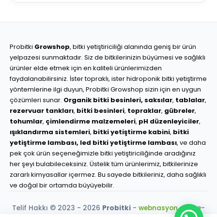
Probitki
Growshop
, bitki yetiştiriciliği alanında geniş bir ürün
yelpazesi sunmaktadır. Siz de bitkilerinizin büyümesi ve sağlıklı
ürünler elde etmek için en kaliteli ürünlerimizden
faydalanabilirsiniz. İster topraklı, ister hidroponik bitki yetiştirme
yöntemlerine ilgi duyun, Probitki Growshop sizin için en uygun
çözümleri sunar.
Organik bitki besinleri,
saksılar
,
tablalar
,
rezervuar tankları
,
bitki besinleri
,
topraklar
,
gübreler
,
tohumlar
,
çimlendirme malzemeleri
,
pH düzenleyiciler
,
ışıklandırma sistemleri
,
bitki yetiştirme kabini
,
bitki
yetiştirme lambası,
led bitki yetiştirme lambası
, ve daha
pek çok ürün seçeneğimizle bitki yetiştiriciliğinde aradığınız
her şeyi bulabileceksiniz. Üstelik tüm ürünlerimiz, bitkilerinize
zararlı kimyasallar içermez. Bu sayede bitkileriniz, daha sağlıklı
ve doğal bir ortamda büyüyebilir.
Telif Hakkı © 2023 - 2026
Probitki
-
webnasyon.com
e-