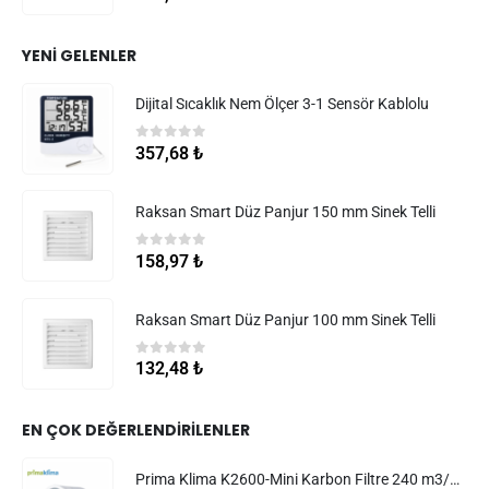
YENI GELENLER
Dijital Sıcaklık Nem Ölçer 3-1 Sensör Kablolu
0
5 üzerinden
357,68
₺
Raksan Smart Düz Panjur 150 mm Sinek Telli
0
5 üzerinden
158,97
₺
Raksan Smart Düz Panjur 100 mm Sinek Telli
0
5 üzerinden
132,48
₺
EN ÇOK DEĞERLENDIRILENLER
Prima Klima K2600-Mini Karbon Filtre 240 m3/h 100 mm