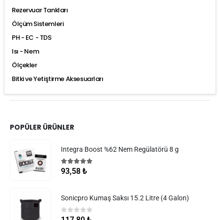
Rezervuar Tankları
Ölçüm Sistemleri
PH - EC - TDS
Isı - Nem
Ölçekler
Bitki ve Yetiştirme Aksesuarları
POPÜLER ÜRÜNLER
Integra Boost %62 Nem Regülatörü 8 g
5.00
5 üzerinden
93,58
₺
Sonicpro Kumaş Saksı 15.2 Litre (4 Galon)
0
5 üzerinden
117,80
₺