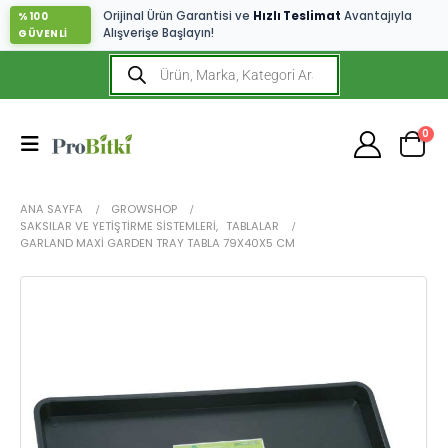
Orijinal Ürün Garantisi ve
Hızlı Teslimat
Avantajıyla
%100
Alışverişe Başlayın!
GÜVENLİ
0
ANA SAYFA
GROWSHOP
SAKSILAR VE YETIŞTIRME SISTEMLERI
,
TABLALAR
GARLAND MAXI GARDEN TRAY TABLA 79X40X5 CM