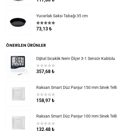
Yuvarlak Saksı Tabağı 35 cm
5.00
5 üzerinden
73,13
₺
ÖNERILEN ÜRÜNLER
Dijital Sıcaklık Nem Ölçer 3-1 Sensör Kablolu
0
5 üzerinden
357,68
₺
Raksan Smart Düz Panjur 150 mm Sinek Telli
0
5 üzerinden
158,97
₺
Raksan Smart Düz Panjur 100 mm Sinek Telli
0
5 üzerinden
132,48
₺