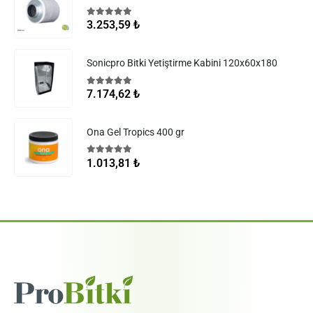
5.00
5 üzerinden
3.253,59
₺
Sonicpro Bitki Yetiştirme Kabini 120x60x180
5.00
5 üzerinden
7.174,62
₺
Ona Gel Tropics 400 gr
5.00
5 üzerinden
1.013,81
₺