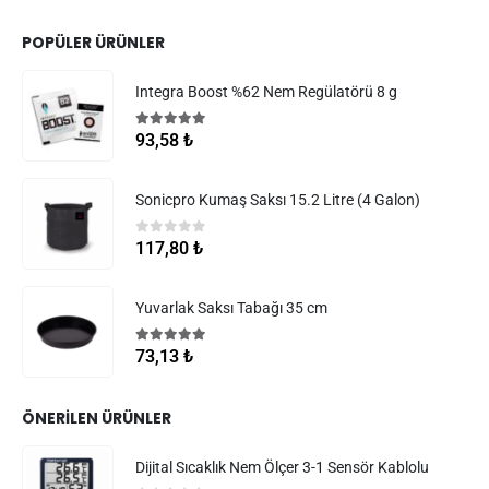
POPÜLER ÜRÜNLER
Integra Boost %62 Nem Regülatörü 8 g
5.00
5 üzerinden
93,58
₺
Sonicpro Kumaş Saksı 15.2 Litre (4 Galon)
0
5 üzerinden
117,80
₺
Yuvarlak Saksı Tabağı 35 cm
5.00
5 üzerinden
73,13
₺
ÖNERILEN ÜRÜNLER
Dijital Sıcaklık Nem Ölçer 3-1 Sensör Kablolu