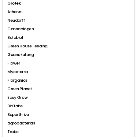
Grotek
Athena
Neudorff
Cannabiogen
Solabiol
Green House Feeding
Guanokalong
Flower
Mycoterra
Florganics
Green Planet
Easy Grow
BioTabs
Superthrive
agrobacterias
Trabe