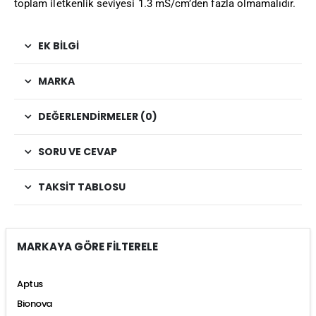
toplam iletkenlik seviyesi 1.3 mS/cm’den fazla olmamalıdır.
EK BILGI
MARKA
DEĞERLENDIRMELER (0)
SORU VE CEVAP
TAKSIT TABLOSU
MARKAYA GÖRE FİLTERELE
Aptus
Bionova