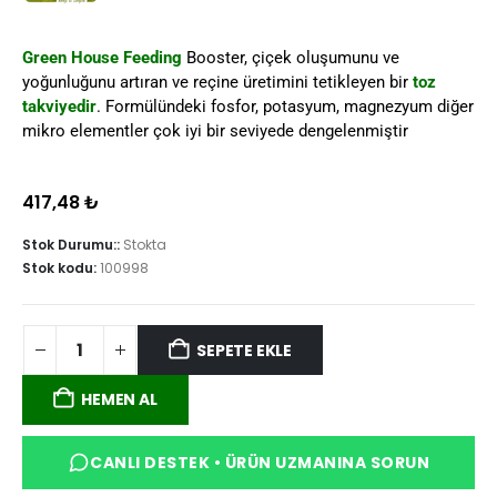
Green House Feeding
Booster, çiçek oluşumunu ve
yoğunluğunu artıran ve reçine üretimini tetikleyen bir
toz
takviyedir
. Formülündeki fosfor, potasyum, magnezyum diğer
mikro elementler çok iyi bir seviyede dengelenmiştir
417,48
₺
Stok Durumu::
Stokta
Stok kodu:
100998
SEPETE EKLE
HEMEN AL
CANLI DESTEK • ÜRÜN UZMANINA SORUN