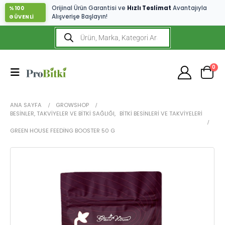
Orijinal Ürün Garantisi ve
Hızlı Teslimat
Avantajıyla
%100
Alışverişe Başlayın!
GÜVENLİ
0
ANA SAYFA
GROWSHOP
BESINLER, TAKVIYELER VE BITKI SAĞLIĞI
,
BITKI BESINLERI VE TAKVIYELERI
GREEN HOUSE FEEDING BOOSTER 50 G