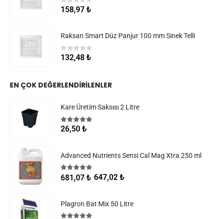
0
5 üzerinden
158,97
₺
Raksan Smart Düz Panjur 100 mm Sinek Telli
0
5 üzerinden
132,48
₺
EN ÇOK DEĞERLENDIRILENLER
Kare Üretim Saksısı 2 Litre
5.00
5 üzerinden
26,50
₺
Advanced Nutrients Sensi Cal Mag Xtra 250 ml
5.00
5 üzerinden
647,02
₺
681,07
₺
Plagron Bat Mix 50 Litre