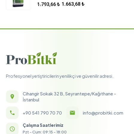
5.00
5 üzerinden
1.663,68
₺
1.793,66
₺
Profesyonel yetiştiricilerin yenilikçi ve güvenilir adresi.
Cihangir Sokak 32 B, Seyrantepe/Kağıthane -
İstanbul
+90 541 790 70 70
info@probitki.com
Çalışma Saatlerimiz
Pzt - Cum: 09:15 - 18:00