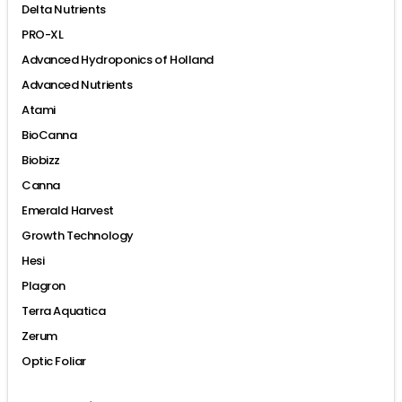
Delta Nutrients
PRO-XL
Advanced Hydroponics of Holland
Advanced Nutrients
Atami
BioCanna
Biobizz
Canna
Emerald Harvest
Growth Technology
Hesi
Plagron
Terra Aquatica
Zerum
Optic Foliar