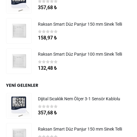
0
5 üzerinden
357,68
₺
Raksan Smart Düz Panjur 150 mm Sinek Telli
0
5 üzerinden
158,97
₺
Raksan Smart Düz Panjur 100 mm Sinek Telli
0
5 üzerinden
132,48
₺
YENI GELENLER
Dijital Sıcaklık Nem Ölçer 3-1 Sensör Kablolu
0
5 üzerinden
357,68
₺
Raksan Smart Düz Panjur 150 mm Sinek Telli