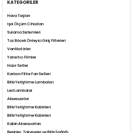
KATEGORİLER
Hava Taşları
Işık Ölçüm Cihazları
Sulama Sistemleri
Toz Böcek Önleyici Giriş Filtreleri
Vantilatörler
Yansıtıcı Filmler
Hazır Setler
Karbon Filtre Fan Setleri
Bitki Yetiştirme Lambaları
Led Lambalar
Aksesuarlar
Bitki Yetiştirme Kabinleri
Bitki Yetiştirme Kabinleri
Kabin Aksesuarları
Besinler, Takviyeler ve Bitki Sağlığı