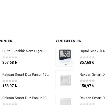
RÜNLER
YENI GELENLER
Dijital Sıcaklık Nem Ölçer 3-1 Sensör Kablolu
0
5 üzerinden
0
5 üzerinden
357,68
₺
357,68
₺
Raksan Smart Düz Panjur 150 mm Sinek Telli
0
5 üzerinden
0
5 üzerinden
158,97
₺
158,97
₺
Raksan Smart Düz Panjur 100 mm Sinek Telli