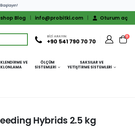
 Başlayın!
shop Blog
info@probitki.com
Oturum aç
BİZİ ARAYIN
0
+90 541 790 70 70
KLENDIRME VE
ÖLÇÜM
SAKSILAR VE
KLONLAMA
SISTEMLERI
YETIŞTIRME SISTEMLERI
eeding Hybrids 2.5 kg