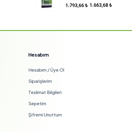
5.00
5 üzerinden
1.663,68
₺
1.793,66
₺
Hesabım
Hesabım / Üye Ol
Siparişlerim
Teslimat Bilgileri
Sepetim
Şifremi Unuttum