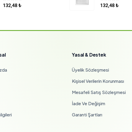
0
5 üzerinden
0
5 üzerinden
132,48
₺
132,48
₺
sal
Yasal & Destek
zda
Üyelik Sözleşmesi
Kişisel Verilerin Korunması
Mesafeli Satış Sözleşmesi
İade Ve Değişim
lgileri
Garanti Şartları