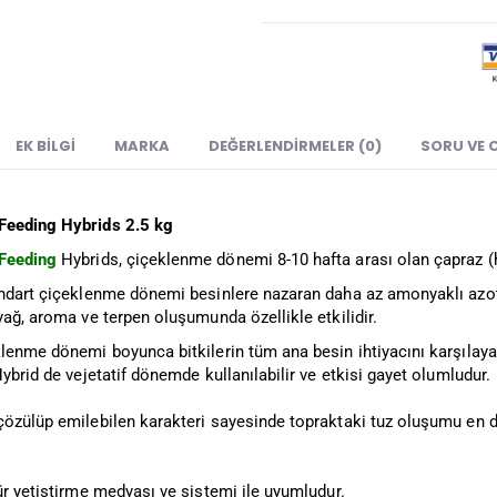
EK BILGI
MARKA
DEĞERLENDIRMELER (0)
SORU VE 
Feeding Hybrids 2.5 kg
Feeding
Hybrids, çiçeklenme dönemi 8-10 hafta arası olan çapraz (hib
andart çiçeklenme dönemi besinlere nazaran daha az amonyaklı azo
yağ, aroma ve terpen oluşumunda özellikle etkilidir.
klenme dönemi boyunca bitkilerin tüm ana besin ihtiyacını karşılay
Hybrid de vejetatif dönemde kullanılabilir ve etkisi gayet olumludur.
çözülüp emilebilen karakteri sayesinde topraktaki tuz oluşumu en d
ür yetiştirme medyası ve sistemi ile uyumludur.