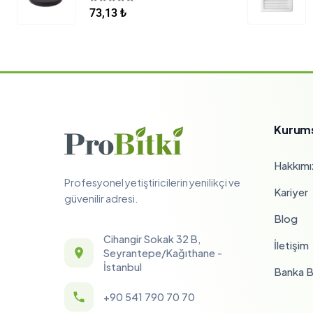
5.00
5 üzerinden
73,13
₺
Kurum
Hakkımı
Profesyonel yetiştiricilerin yenilikçi ve
Kariyer
güvenilir adresi.
Blog
Cihangir Sokak 32 B,
İletişim
Seyrantepe/Kağıthane -
İstanbul
Banka Bi
+90 541 790 70 70