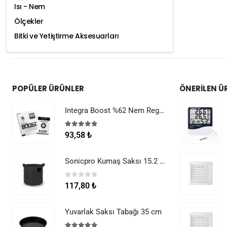
Isı - Nem
Ölçekler
Bitki ve Yetiştirme Aksesuarları
POPÜLER ÜRÜNLER
ÖNERILEN Ü
Integra Boost %62 Nem Regülatörü 8 g
5.00
5 üzerinden
93,58
₺
Sonicpro Kumaş Saksı 15.2 Litre (4 Galon)
0
5 üzerinden
117,80
₺
Yuvarlak Saksı Tabağı 35 cm