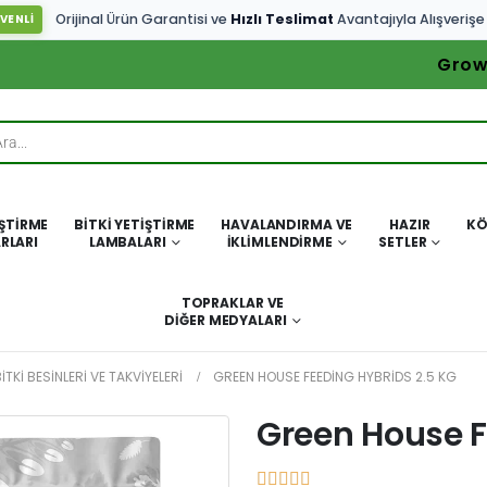
Orijinal Ürün Garantisi ve
Hızlı Teslimat
Avantajıyla Alışverişe
VENLİ
Grow
IŞTIRME
BITKI YETIŞTIRME
HAVALANDIRMA VE
HAZIR
KÖ
RLARI
LAMBALARI
İKLIMLENDIRME
SETLER
TOPRAKLAR VE
DIĞER MEDYALARI
ITKI BESINLERI VE TAKVIYELERI
GREEN HOUSE FEEDING HYBRIDS 2.5 KG
Green House F