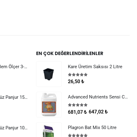
EN ÇOK DEĞERLENDIRILENLER
Dijital Sıcaklık Nem Ölçer 3-1 Sensör Kablolu
Kare Üretim Saksısı 2 Litre
5.00
5 üzerinden
26,50
₺
Advanced Nutrients Sensi Cal Mag Xtra 250 ml
Raksan Smart Düz Panjur 150 mm Sinek Telli
5.00
5 üzerinden
647,02
₺
681,07
₺
Plagron Bat Mix 50 Litre
Raksan Smart Düz Panjur 100 mm Sinek Telli