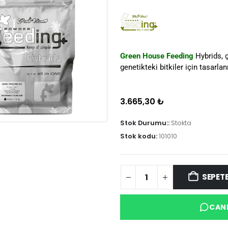
Green House Feeding
Hybrids, ç
genetikteki bitkiler için tasarla
3.665,30
₺
Stok Durumu::
Stokta
Stok kodu:
101010
SEPETE
CANL