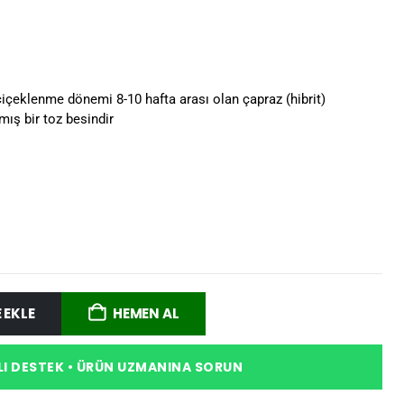
içeklenme dönemi 8-10 hafta arası olan çapraz (hibrit)
nmış bir toz besindir
 EKLE
HEMEN AL
I DESTEK • ÜRÜN UZMANINA SORUN