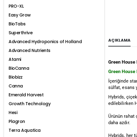
PRO-XL
Easy Grow
BioTabs
Superthrive
AÇIKLAMA
Advanced Hydroponics of Holland
Advanced Nutrients
Atami
Green House 
BioCanna
Green House 
Biobizz
İçeriğinde st
Canna
sülfat, esans 
Emerald Harvest
Hybrids, çiçe
edilebilirken 
Growth Technology
Hesi
Ürünün rahat 
Plagron
daha azdır.
Terra Aquatica
Hybrids, her t