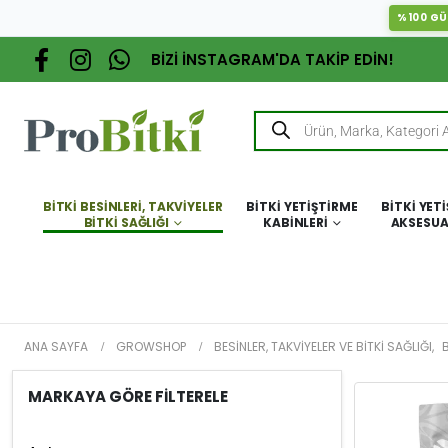
%100 GÜ
BİZİ İNSTAGRAM'DA TAKİP EDİN!
BITKI BESINLERI, TAKVIYELER
BITKI YETIŞTIRME
BITKI YET
BITKI SAĞLIĞI
KABINLERI
AKSESUA
ANA SAYFA
GROWSHOP
BESINLER, TAKVIYELER VE BITKI SAĞLIĞI
,
B
MARKAYA GÖRE FİLTERELE