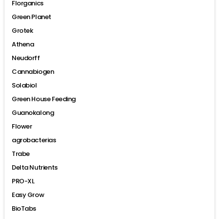
Florganics
Green Planet
Grotek
Athena
Neudorff
Cannabiogen
Solabiol
Green House Feeding
Guanokalong
Flower
agrobacterias
Trabe
Delta Nutrients
PRO-XL
Easy Grow
BioTabs