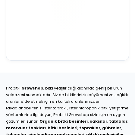
Probitki
Growshop
, bitki yetiştiriciliği alanında geniş bir ürün
yelpazesi sunmaktadır. Siz de bitkilerinizin büyümesi ve sağlıklı
ürünler elde etmek için en kaliteli ürünlerimizden
faydalanabilirsiniz. İster topraklı, ister hidroponik bitki yetiştirme
yöntemlerine ilgi duyun, Probitki Growshop sizin için en uygun
çözümleri sunar.
Organik bitki besinleri,
saksılar
,
tablalar
,
rezervuar tankları
,
bitki besinleri
,
topraklar
,
gübreler
,
tohumlar
,
çimlendirme malzemeleri
,
pH düzenleyiciler
,