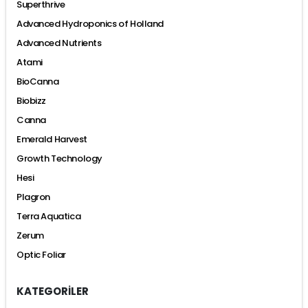
Superthrive
Advanced Hydroponics of Holland
Advanced Nutrients
Atami
BioCanna
Biobizz
Canna
Emerald Harvest
Growth Technology
Hesi
Plagron
Terra Aquatica
Zerum
Optic Foliar
KATEGORİLER