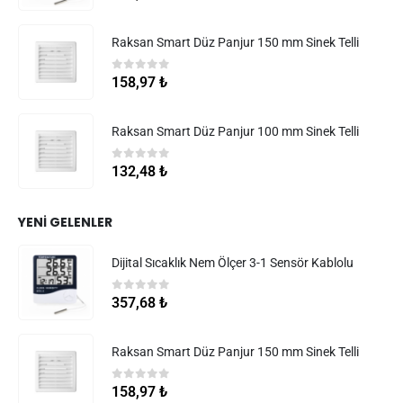
Raksan Smart Düz Panjur 150 mm Sinek Telli
0
5 üzerinden
158,97
₺
Raksan Smart Düz Panjur 100 mm Sinek Telli
0
5 üzerinden
132,48
₺
YENI GELENLER
Dijital Sıcaklık Nem Ölçer 3-1 Sensör Kablolu
0
5 üzerinden
357,68
₺
Raksan Smart Düz Panjur 150 mm Sinek Telli
0
5 üzerinden
158,97
₺