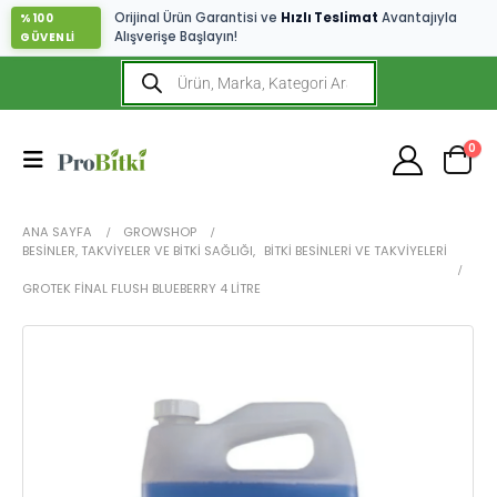
Orijinal Ürün Garantisi ve
Hızlı Teslimat
Avantajıyla
%100
Alışverişe Başlayın!
GÜVENLİ
0
ANA SAYFA
GROWSHOP
BESINLER, TAKVIYELER VE BITKI SAĞLIĞI
,
BITKI BESINLERI VE TAKVIYELERI
GROTEK FINAL FLUSH BLUEBERRY 4 LITRE