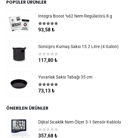
POPÜLER ÜRÜNLER
Integra Boost %62 Nem Regülatörü 8 g
5.00
5 üzerinden
93,58
₺
Sonicpro Kumaş Saksı 15.2 Litre (4 Galon)
0
5 üzerinden
117,80
₺
Yuvarlak Saksı Tabağı 35 cm
5.00
5 üzerinden
73,13
₺
ÖNERILEN ÜRÜNLER
Dijital Sıcaklık Nem Ölçer 3-1 Sensör Kablolu
0
5 üzerinden
357,68
₺