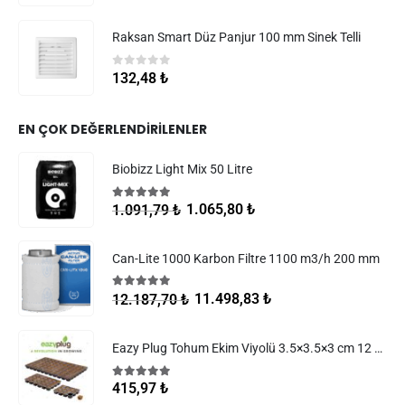
Raksan Smart Düz Panjur 100 mm Sinek Telli
0
5 üzerinden
132,48
₺
EN ÇOK DEĞERLENDIRILENLER
Biobizz Light Mix 50 Litre
5.00
5 üzerinden
1.065,80
₺
1.091,79
₺
Can-Lite 1000 Karbon Filtre 1100 m3/h 200 mm
5.00
5 üzerinden
11.498,83
₺
12.187,70
₺
Eazy Plug Tohum Ekim Viyolü 3.5×3.5×3 cm 12 göz
5.00
5 üzerinden
415,97
₺