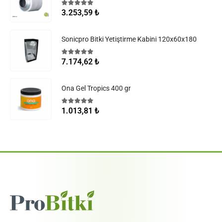
5.00
5 üzerinden
3.253,59
₺
Sonicpro Bitki Yetiştirme Kabini 120x60x180
5.00
5 üzerinden
7.174,62
₺
Ona Gel Tropics 400 gr
5.00
5 üzerinden
1.013,81
₺