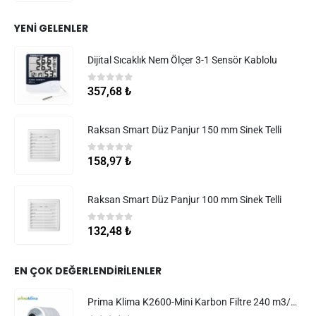
YENI GELENLER
Dijital Sıcaklık Nem Ölçer 3-1 Sensör Kablolu
0
5 üzerinden
357,68
₺
Raksan Smart Düz Panjur 150 mm Sinek Telli
0
5 üzerinden
158,97
₺
Raksan Smart Düz Panjur 100 mm Sinek Telli
0
5 üzerinden
132,48
₺
EN ÇOK DEĞERLENDIRILENLER
Prima Klima K2600-Mini Karbon Filtre 240 m3/h 100 mm