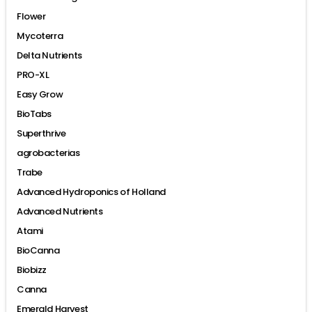
Flower
Mycoterra
Delta Nutrients
PRO-XL
Easy Grow
BioTabs
Superthrive
agrobacterias
Trabe
Advanced Hydroponics of Holland
Advanced Nutrients
Atami
BioCanna
Biobizz
Canna
Emerald Harvest