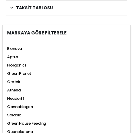
TAKSIT TABLOSU
MARKAYA GÖRE FİLTERELE
Bionova
Aptus
Florganics
Green Planet
Grotek
Athena
Neudorff
Cannabiogen
Solabiol
Green House Feeding
Guanokalong