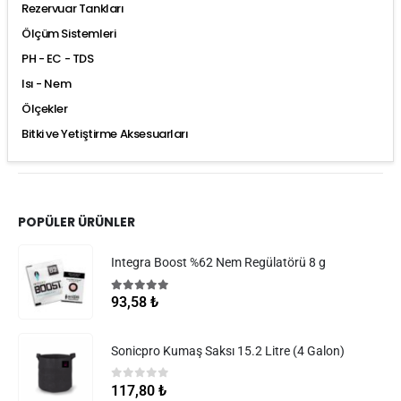
Rezervuar Tankları
Ölçüm Sistemleri
PH - EC - TDS
Isı - Nem
Ölçekler
Bitki ve Yetiştirme Aksesuarları
POPÜLER ÜRÜNLER
Integra Boost %62 Nem Regülatörü 8 g
5.00
5 üzerinden
93,58
₺
Sonicpro Kumaş Saksı 15.2 Litre (4 Galon)
0
5 üzerinden
117,80
₺