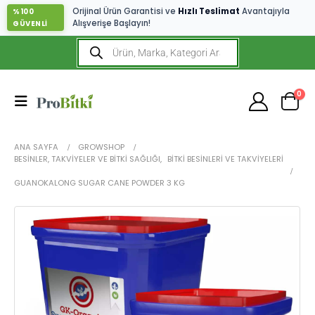
Orijinal Ürün Garantisi ve
Hızlı Teslimat
Avantajıyla
%100
Alışverişe Başlayın!
GÜVENLİ
0
ANA SAYFA
GROWSHOP
BESINLER, TAKVIYELER VE BITKI SAĞLIĞI
,
BITKI BESINLERI VE TAKVIYELERI
GUANOKALONG SUGAR CANE POWDER 3 KG