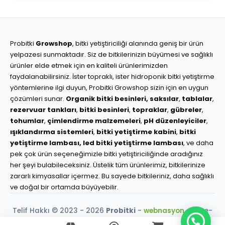
Probitki
Growshop
, bitki yetiştiriciliği alanında geniş bir ürün
yelpazesi sunmaktadır. Siz de bitkilerinizin büyümesi ve sağlıklı
ürünler elde etmek için en kaliteli ürünlerimizden
faydalanabilirsiniz. İster topraklı, ister hidroponik bitki yetiştirme
yöntemlerine ilgi duyun, Probitki Growshop sizin için en uygun
çözümleri sunar.
Organik bitki besinleri,
saksılar
,
tablalar
,
rezervuar tankları
,
bitki besinleri
,
topraklar
,
gübreler
,
tohumlar
,
çimlendirme malzemeleri
,
pH düzenleyiciler
,
ışıklandırma sistemleri
,
bitki yetiştirme kabini
,
bitki
yetiştirme lambası,
led bitki yetiştirme lambası
, ve daha
pek çok ürün seçeneğimizle bitki yetiştiriciliğinde aradığınız
her şeyi bulabileceksiniz. Üstelik tüm ürünlerimiz, bitkilerinize
zararlı kimyasallar içermez. Bu sayede bitkileriniz, daha sağlıklı
ve doğal bir ortamda büyüyebilir.
Telif Hakkı © 2023 - 2026
Probitki
-
webnasyon.com
e-
ticaret çözümleri.