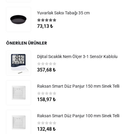
Yuvarlak Saksı Tabağı 35 cm
5.00
5 üzerinden
73,13
₺
ÖNERILEN ÜRÜNLER
Dijital Sıcaklık Nem Ölçer 3-1 Sensör Kablolu
0
5 üzerinden
357,68
₺
Raksan Smart Düz Panjur 150 mm Sinek Telli
0
5 üzerinden
158,97
₺
Raksan Smart Düz Panjur 100 mm Sinek Telli
0
5 üzerinden
132,48
₺