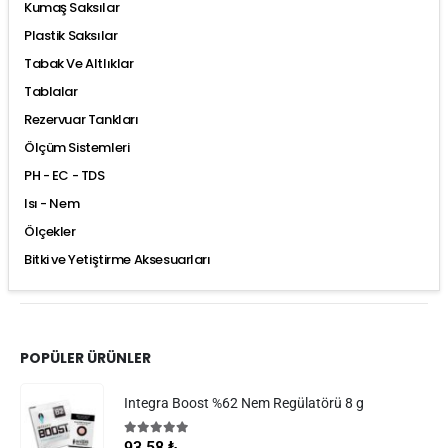
Kumaş Saksılar
Plastik Saksılar
Tabak Ve Altlıklar
Tablalar
Rezervuar Tankları
Ölçüm Sistemleri
PH - EC - TDS
Isı - Nem
Ölçekler
Bitki ve Yetiştirme Aksesuarları
POPÜLER ÜRÜNLER
Integra Boost %62 Nem Regülatörü 8 g
5.00
5 üzerinden
93,58
₺