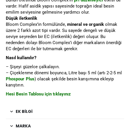
Bunun ötesinde Bloom Complex’in
pH düzenleyici
etkisi de
vardır. Hafif asidik yapısı sayesinde toprağın ideal besin
emilim seviyesine gelmesine yardımcı olur.
Düşük iletkenlik
Bloom Complex’in formülünde,
mineral ve organik
olmak
üzere 2 farklı azot tipi vardır. Su sayede dengeli ve düşük
seviye seyreden bir EC (iletkenlik) değeri oluşur. Bu
nedenden dolayı Bloom Complex’i diğer markaların önerdiği
EC değerleri ile bir tutmamak gerekir.
Nasıl kullanılır?
– Şişeyi güzelce çalkalayın.
– Çiçeklenme dönemi boyunca, Litre başı 5 ml (artı 2-2-5 ml
Phospour Plus
) olacak şekilde besin karışımına ekleyip
karıştırın.
Hesi Besin Tablosu için tıklayınız
EK BILGI
MARKA