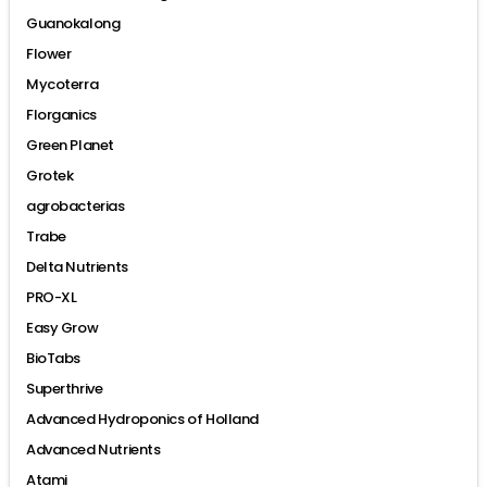
Guanokalong
Flower
Mycoterra
Florganics
Green Planet
Grotek
agrobacterias
Trabe
Delta Nutrients
PRO-XL
Easy Grow
BioTabs
Superthrive
Advanced Hydroponics of Holland
Advanced Nutrients
Atami