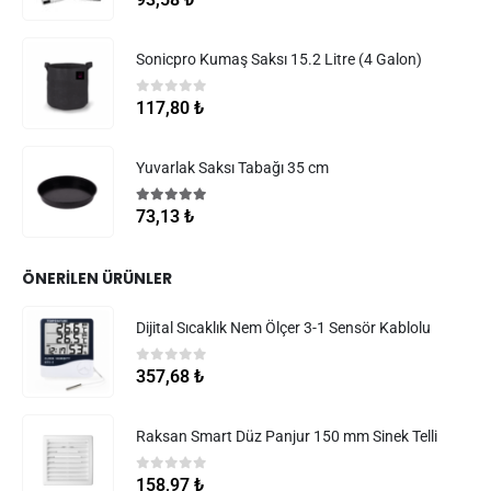
Sonicpro Kumaş Saksı 15.2 Litre (4 Galon)
0
5 üzerinden
117,80
₺
Yuvarlak Saksı Tabağı 35 cm
5.00
5 üzerinden
73,13
₺
ÖNERILEN ÜRÜNLER
Dijital Sıcaklık Nem Ölçer 3-1 Sensör Kablolu
0
5 üzerinden
357,68
₺
Raksan Smart Düz Panjur 150 mm Sinek Telli
0
5 üzerinden
158,97
₺