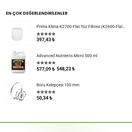
EN ÇOK DEĞERLENDIRILENLER
Prima Klima K2700-Flat Toz Filtresi (K2600-Flat Filtreler)
5.00
5 üzerinden
397,43
₺
Advanced Nutrients Micro 500 ml
5.00
5 üzerinden
548,23
₺
577,09
₺
Boru Kelepçesi 100 mm
5.00
5 üzerinden
50,34
₺