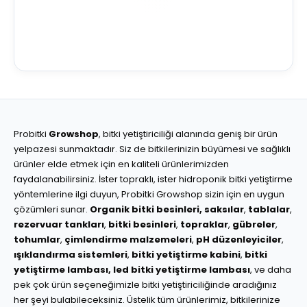
Probitki
Growshop
, bitki yetiştiriciliği alanında geniş bir ürün
yelpazesi sunmaktadır. Siz de bitkilerinizin büyümesi ve sağlıklı
ürünler elde etmek için en kaliteli ürünlerimizden
faydalanabilirsiniz. İster topraklı, ister hidroponik bitki yetiştirme
yöntemlerine ilgi duyun, Probitki Growshop sizin için en uygun
çözümleri sunar.
Organik bitki besinleri,
saksılar
,
tablalar
,
rezervuar tankları
,
bitki besinleri
,
topraklar
,
gübreler
,
tohumlar
,
çimlendirme malzemeleri
,
pH düzenleyiciler
,
ışıklandırma sistemleri
,
bitki yetiştirme kabini
,
bitki
yetiştirme lambası,
led bitki yetiştirme lambası
, ve daha
pek çok ürün seçeneğimizle bitki yetiştiriciliğinde aradığınız
her şeyi bulabileceksiniz. Üstelik tüm ürünlerimiz, bitkilerinize