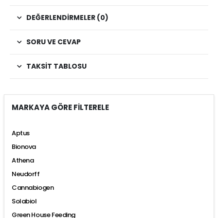
DEĞERLENDIRMELER (0)
SORU VE CEVAP
TAKSIT TABLOSU
MARKAYA GÖRE FİLTERELE
Aptus
Bionova
Athena
Neudorff
Cannabiogen
Solabiol
Green House Feeding