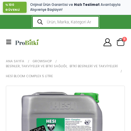
Orijinal Ürün Garantisi ve
Hızlı Teslimat
Avantajıyla
%100
Alışverişe Başlayın!
GÜVENLİ
0
ANA SAYFA
GROWSHOP
BESINLER, TAKVIYELER VE BITKI SAĞLIĞI
,
BITKI BESINLERI VE TAKVIYELERI
HESI BLOOM COMPLEX 5 LITRE