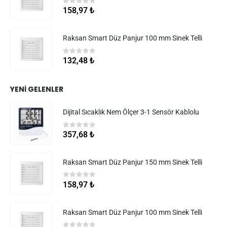
0
5 üzerinden
158,97
₺
Raksan Smart Düz Panjur 100 mm Sinek Telli
0
5 üzerinden
132,48
₺
YENI GELENLER
Dijital Sıcaklık Nem Ölçer 3-1 Sensör Kablolu
0
5 üzerinden
357,68
₺
Raksan Smart Düz Panjur 150 mm Sinek Telli
0
5 üzerinden
158,97
₺
Raksan Smart Düz Panjur 100 mm Sinek Telli