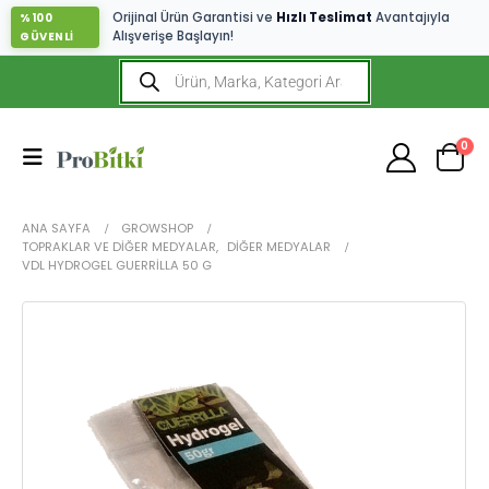
Orijinal Ürün Garantisi ve
Hızlı Teslimat
Avantajıyla
%100
Alışverişe Başlayın!
GÜVENLİ
0
ANA SAYFA
GROWSHOP
TOPRAKLAR VE DIĞER MEDYALAR
,
DIĞER MEDYALAR
VDL HYDROGEL GUERRILLA 50 G