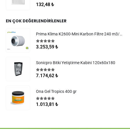
0
5 üzerinden
132,48
₺
EN ÇOK DEĞERLENDIRILENLER
Prima Klima K2600-Mini Karbon Filtre 240 m3/h 100 mm
5.00
5 üzerinden
3.253,59
₺
Sonicpro Bitki Yetiştirme Kabini 120x60x180
5.00
5 üzerinden
7.174,62
₺
Ona Gel Tropics 400 gr
5.00
5 üzerinden
1.013,81
₺