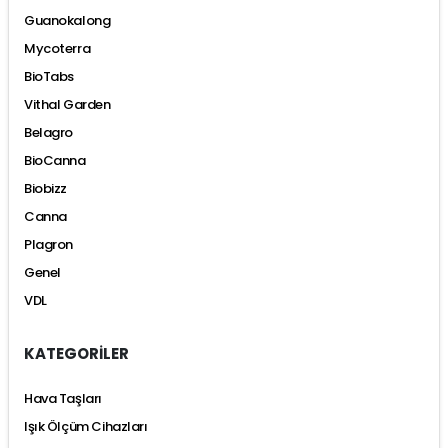
Guanokalong
Mycoterra
BioTabs
Vithal Garden
Belagro
BioCanna
Biobizz
Canna
Plagron
Genel
VDL
KATEGORİLER
Hava Taşları
Işık Ölçüm Cihazları