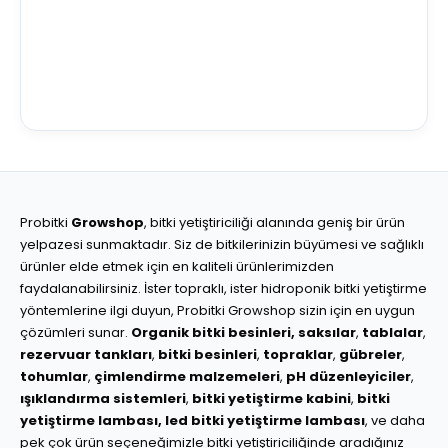
Probitki
Growshop
, bitki yetiştiriciliği alanında geniş bir ürün
yelpazesi sunmaktadır. Siz de bitkilerinizin büyümesi ve sağlıklı
ürünler elde etmek için en kaliteli ürünlerimizden
faydalanabilirsiniz. İster topraklı, ister hidroponik bitki yetiştirme
yöntemlerine ilgi duyun, Probitki Growshop sizin için en uygun
çözümleri sunar.
Organik bitki besinleri,
saksılar
,
tablalar
,
rezervuar tankları
,
bitki besinleri
,
topraklar
,
gübreler
,
tohumlar
,
çimlendirme malzemeleri
,
pH düzenleyiciler
,
ışıklandırma sistemleri
,
bitki yetiştirme kabini
,
bitki
yetiştirme lambası,
led bitki yetiştirme lambası
, ve daha
pek çok ürün seçeneğimizle bitki yetiştiriciliğinde aradığınız