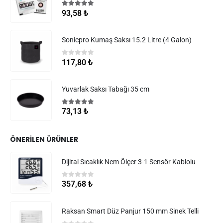
5.00
5 üzerinden
93,58
₺
Sonicpro Kumaş Saksı 15.2 Litre (4 Galon)
0
5 üzerinden
117,80
₺
Yuvarlak Saksı Tabağı 35 cm
5.00
5 üzerinden
73,13
₺
ÖNERILEN ÜRÜNLER
Dijital Sıcaklık Nem Ölçer 3-1 Sensör Kablolu
0
5 üzerinden
357,68
₺
Raksan Smart Düz Panjur 150 mm Sinek Telli