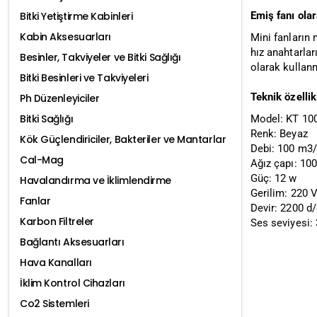
Emiş fanı olar
Bitki Yetiştirme Kabinleri
Kabin Aksesuarları
Mini fanların 
hız anahtarlar
Besinler, Takviyeler ve Bitki Sağlığı
olarak kullanm
Bitki Besinleri ve Takviyeleri
Teknik özellik
Ph Düzenleyiciler
Bitki Sağlığı
Model: KT 10
Renk: Beyaz
Kök Güçlendiriciler, Bakteriler ve Mantarlar
Debi: 100 m3
Cal-Mag
Ağız çapı: 1
Güç: 12 w
Havalandırma ve İklimlendirme
Gerilim: 220 
Fanlar
Devir: 2200 d
Karbon Filtreler
Ses seviyesi:
Bağlantı Aksesuarları
Hava Kanalları
İklim Kontrol Cihazları
Co2 Sistemleri