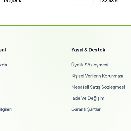
132,48
₺
132,48
₺
sal
Yasal & Destek
zda
Üyelik Sözleşmesi
Kişisel Verilerin Korunması
Mesafeli Satış Sözleşmesi
İade Ve Değişim
lgileri
Garanti Şartları