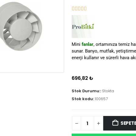
Mini
fanlar
, ortamınıza temiz h
sunar. Banyo, mutfak, yetiştirm
enerji kullanır ve sürerli hava ak
696,82
₺
Stok Durumu::
Stokta
Stok kodu:
100657
SEPETE