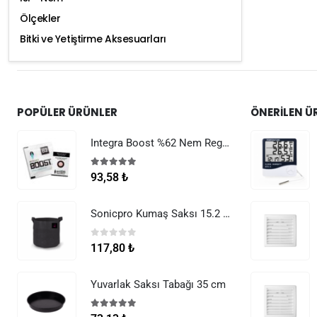
Ölçekler
Bitki ve Yetiştirme Aksesuarları
POPÜLER ÜRÜNLER
ÖNERILEN Ü
Integra Boost %62 Nem Regülatörü 8 g
5.00
5 üzerinden
93,58
₺
Sonicpro Kumaş Saksı 15.2 Litre (4 Galon)
0
5 üzerinden
117,80
₺
Yuvarlak Saksı Tabağı 35 cm
5.00
5 üzerinden