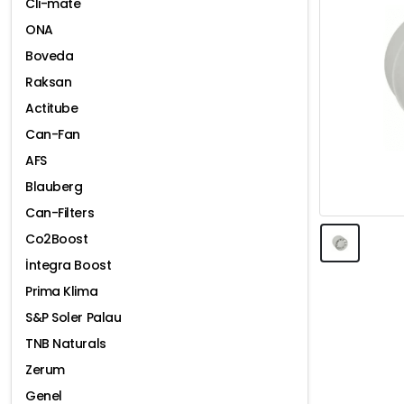
Cli-mate
ONA
Boveda
Raksan
Actitube
Can-Fan
AFS
Blauberg
Can-Filters
Co2Boost
İntegra Boost
Prima Klima
S&P Soler Palau
TNB Naturals
Zerum
Genel