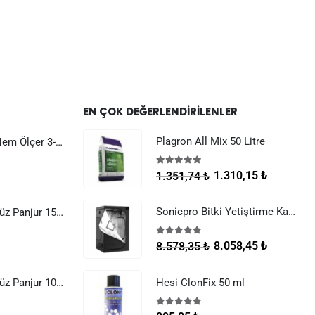
EN ÇOK DEĞERLENDIRILENLER
Plagron All Mix 50 Litre
Dijital Sıcaklık Nem Ölçer 3-1 Sensör Kablolu
5.00
5 üzerinden
1.310,15
₺
1.351,74
₺
Sonicpro Bitki Yetiştirme Kabini 100x100x200
Raksan Smart Düz Panjur 150 mm Sinek Telli
5.00
5 üzerinden
8.058,45
₺
8.578,35
₺
Raksan Smart Düz Panjur 100 mm Sinek Telli
Hesi ClonFix 50 ml
5.00
5 üzerinden