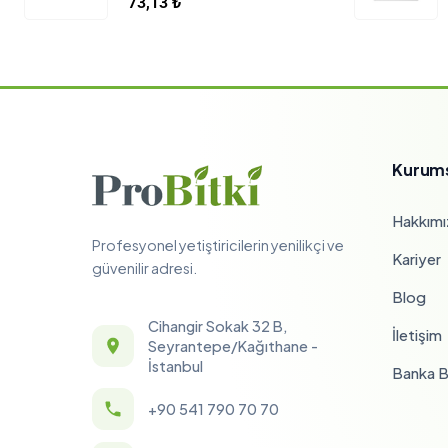
73,13
₺
Kurum
Hakkımı
Profesyonel yetiştiricilerin yenilikçi ve
Kariyer
güvenilir adresi.
Blog
Cihangir Sokak 32 B,
İletişim
Seyrantepe/Kağıthane -
İstanbul
Banka Bi
+90 541 790 70 70