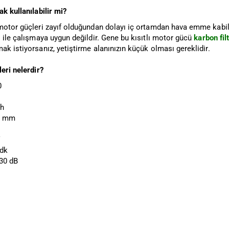
ak kullanılabilir mi?
motor güçleri zayıf olduğundan dolayı iç ortamdan hava emme kabiliyet
ı ile çalışmaya uygun değildir. Gene bu kısıtlı motor gücü
karbon fil
ak istiyorsanız, yetiştirme alanınızın küçük olması gereklidir.
leri nelerdir?
0
/h
00 mm
V
/dk
 30 dB