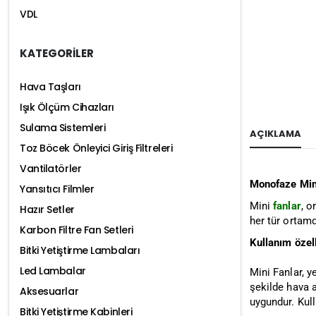
VDL
KATEGORİLER
Hava Taşları
Işık Ölçüm Cihazları
Sulama Sistemleri
AÇIKLAMA
Toz Böcek Önleyici Giriş Filtreleri
Vantilatörler
Monofaze Min
Yansıtıcı Filmler
Mini
fanlar
, o
Hazır Setler
her tür ortamd
Karbon Filtre Fan Setleri
Kullanım özell
Bitki Yetiştirme Lambaları
Led Lambalar
Mini Fanlar, y
şekilde hava a
Aksesuarlar
uygundur. Kull
Bitki Yetiştirme Kabinleri