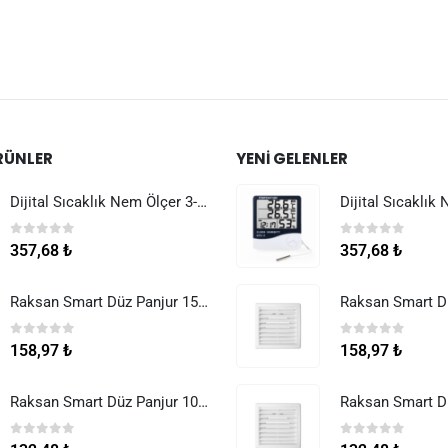
RÜNLER
YENI GELENLER
Dijital Sıcaklık Nem Ölçer 3-1 Sensör Kablolu
0
5 üzerinden
0
5 üzerinden
357,68
₺
357,68
₺
Raksan Smart Düz Panjur 150 mm Sinek Telli
0
5 üzerinden
0
5 üzerinden
158,97
₺
158,97
₺
Raksan Smart Düz Panjur 100 mm Sinek Telli
0
5 üzerinden
0
5 üzerinden