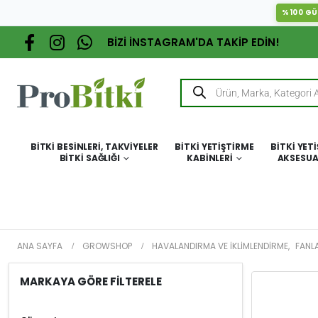
%100 GÜ
BİZİ İNSTAGRAM'DA TAKİP EDİN!
BITKI BESINLERI, TAKVIYELER
BITKI YETIŞTIRME
BITKI YET
BITKI SAĞLIĞI
KABINLERI
AKSESUA
ANA SAYFA
GROWSHOP
HAVALANDIRMA VE İKLIMLENDIRME
,
FANL
MARKAYA GÖRE FİLTERELE