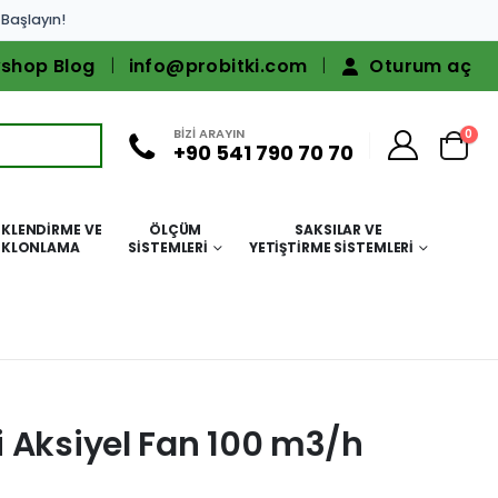
 Başlayın!
shop Blog
info@probitki.com
Oturum aç
BİZİ ARAYIN
0
+90 541 790 70 70
KLENDIRME VE
ÖLÇÜM
SAKSILAR VE
KLONLAMA
SISTEMLERI
YETIŞTIRME SISTEMLERI
 Aksiyel Fan 100 m3/h