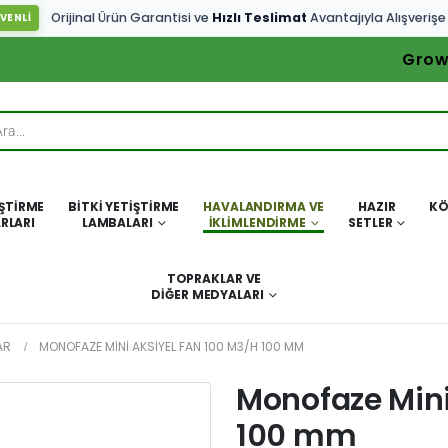
Orijinal Ürün Garantisi ve
Hızlı Teslimat
Avantajıyla Alışverişe
VENLİ
Grow
IŞTIRME
BITKI YETIŞTIRME
HAVALANDIRMA VE
HAZIR
KÖ
RLARI
LAMBALARI
İKLIMLENDIRME
SETLER
TOPRAKLAR VE
DIĞER MEDYALARI
AR
MONOFAZE MINI AKSIYEL FAN 100 M3/H 100 MM
Monofaze Mini
100 mm