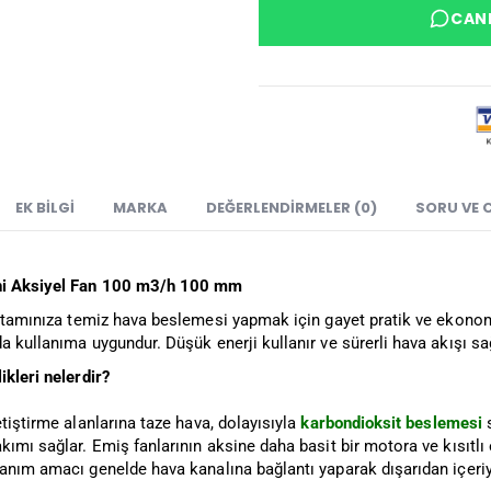
CANL
EK BILGI
MARKA
DEĞERLENDIRMELER (0)
SORU VE 
i Aksiyel Fan
100 m3/h 100 mm
rtamınıza temiz hava beslemesi yapmak için gayet pratik ve ekonomi
a kullanıma uygundur. Düşük enerji kullanır ve sürerli hava akışı sağl
ikleri nelerdir?
etiştirme alanlarına taze hava, dolayısıyla
karbondioksit beslemesi
s
kımı sağlar. Emiş fanlarının aksine daha basit bir motora ve kısıtl
anım amacı genelde hava kanalına bağlantı yaparak dışarıdan içeriy