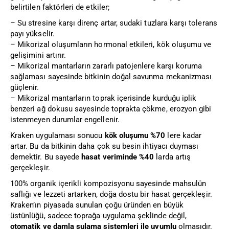
belirtilen faktörleri de etkiler;
– Su stresine karşı direnç artar, sudaki tuzlara karşı tolerans
payı yükselir.
– Mikorizal oluşumların hormonal etkileri, kök oluşumu ve
gelişimini artırır.
– Mikorizal mantarların zararlı patojenlere karşı koruma
sağlaması sayesinde bitkinin doğal savunma mekanizması
güçlenir.
– Mikorizal mantarların toprak içerisinde kurduğu iplik
benzeri ağ dokusu sayesinde toprakta çökme, erozyon gibi
istenmeyen durumlar engellenir.
Kraken uygulaması sonucu
kök oluşumu %70
lere kadar
artar. Bu da bitkinin daha çok su besin ihtiyacı duyması
demektir. Bu sayede
hasat veriminde %40
larda artış
gerçekleşir.
100% organik içerikli kompozisyonu sayesinde mahsulün
saflığı ve lezzeti artarken, doğa dostu bir hasat gerçekleşir.
Kraken’ın piyasada sunulan çoğu üründen en büyük
üstünlüğü, sadece toprağa uygulama şeklinde değil,
otomatik ve damla sulama sistemleri ile uyumlu
olmasıdır.