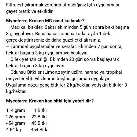
Filtreleri çıkarmak zorunda olmadığınız için uygulaması
gayet pratik ve etkilidir.
Mycoterra Kraken MG nasıl kullanılır?
– Medikal bitkiler: Saksı ekiminden 5 gün sonra bitki başına
3 g uygulayın. Bunu hasat sonuna kadar ayda 1 defa
gerçekleştirirseniz de daha güzel etki alırsınız.
– Tarımsal uygulamalar ve seralar: Ekimden 7 gün sonra,
hektar başına 3 kg uygulamaya başlayın.
– Çilek yetiştiriciliği: Ekimden 20 gün sonra başlayarak
hektar başına 3 kg uygulayın.
– Odunsu Bitkiler (Limon,zeytin,üzüm, narenciye, tropikal
meyveler vb): Filizlenme başladığı zaman uygulayın.
Uygulama dozu; genç bitkiler 2 kg/hektar, yetişkin bitkiler 3
kg/hektar.
Mycoterra Kraken kaç bitki için yeterlidir?
114 gram 11 Bitki
226 gram 22 Bitki
454 gram 45 Bitki
4.54 kg 454 Bitki