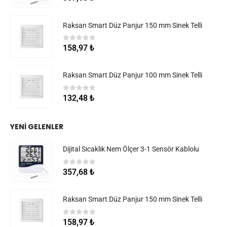
Raksan Smart Düz Panjur 150 mm Sinek Telli
0
5 üzerinden
158,97
₺
Raksan Smart Düz Panjur 100 mm Sinek Telli
0
5 üzerinden
132,48
₺
YENI GELENLER
Dijital Sıcaklık Nem Ölçer 3-1 Sensör Kablolu
0
5 üzerinden
357,68
₺
Raksan Smart Düz Panjur 150 mm Sinek Telli
0
5 üzerinden
158,97
₺