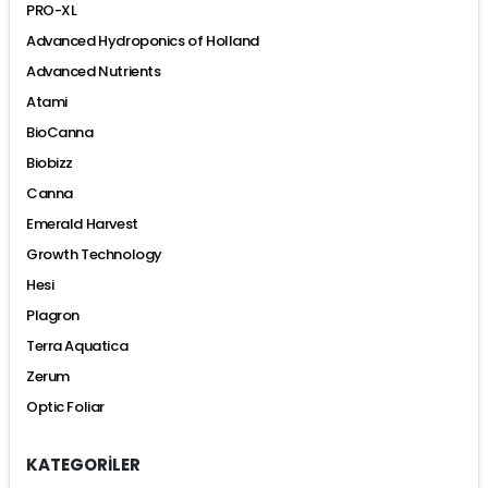
PRO-XL
Advanced Hydroponics of Holland
Advanced Nutrients
Atami
BioCanna
Biobizz
Canna
Emerald Harvest
Growth Technology
Hesi
Plagron
Terra Aquatica
Zerum
Optic Foliar
KATEGORİLER