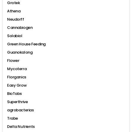
Grotek
Athena
Neudorff
Cannabiogen
Solabiol
Green House Feeding
Guanokalong
Flower
Mycoterra
Florganics
Easy Grow
BioTabs
Superthrive
agrobacterias
Trabe
Delta Nutrients