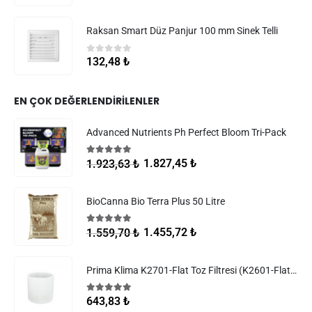
Raksan Smart Düz Panjur 100 mm Sinek Telli
0
5 üzerinden
132,48
₺
EN ÇOK DEĞERLENDIRILENLER
Advanced Nutrients Ph Perfect Bloom Tri-Pack
5.00
5 üzerinden
1.827,45
₺
1.923,63
₺
BioCanna Bio Terra Plus 50 Litre
5.00
5 üzerinden
1.455,72
₺
1.559,70
₺
Prima Klima K2701-Flat Toz Filtresi (K2601-Flat Filtreler)
5.00
5 üzerinden
643,83
₺