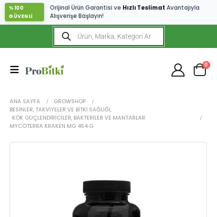
Orijinal Ürün Garantisi ve
Hızlı Teslimat
Avantajıyla
%100
Alışverişe Başlayın!
GÜVENLİ
0
ANA SAYFA
GROWSHOP
BESINLER, TAKVIYELER VE BITKI SAĞLIĞI
,
KÖK GÜÇLENDIRICILER, BAKTERILER VE MANTARLAR
MYCOTERRA KRAKEN MG 454 G