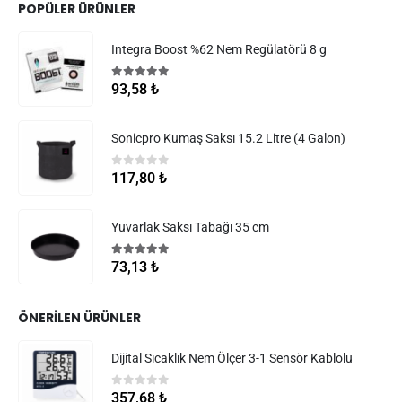
POPÜLER ÜRÜNLER
Integra Boost %62 Nem Regülatörü 8 g
5.00
5 üzerinden
93,58
₺
Sonicpro Kumaş Saksı 15.2 Litre (4 Galon)
0
5 üzerinden
117,80
₺
Yuvarlak Saksı Tabağı 35 cm
5.00
5 üzerinden
73,13
₺
ÖNERILEN ÜRÜNLER
Dijital Sıcaklık Nem Ölçer 3-1 Sensör Kablolu
0
5 üzerinden
357,68
₺