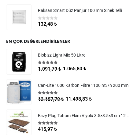
Raksan Smart Düz Panjur 100 mm Sinek Telli
0
5 üzerinden
132,48
₺
EN ÇOK DEĞERLENDIRILENLER
Biobizz Light Mix 50 Litre
5.00
5 üzerinden
1.065,80
₺
1.091,79
₺
Can-Lite 1000 Karbon Filtre 1100 m3/h 200 mm
5.00
5 üzerinden
11.498,83
₺
12.187,70
₺
Eazy Plug Tohum Ekim Viyolü 3.5×3.5×3 cm 12 göz
5.00
5 üzerinden
415,97
₺