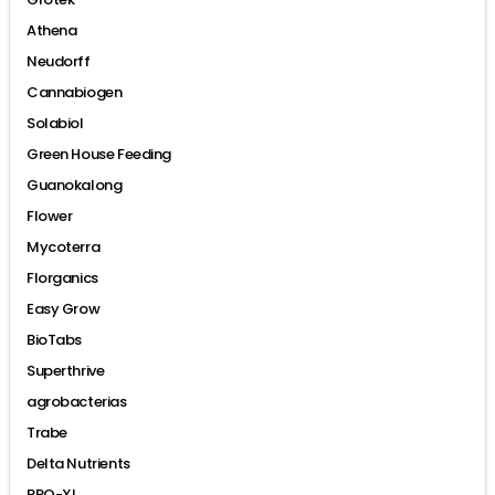
Athena
Neudorff
Cannabiogen
Solabiol
Green House Feeding
Guanokalong
Flower
Mycoterra
Florganics
Easy Grow
BioTabs
Superthrive
agrobacterias
Trabe
Delta Nutrients
PRO-XL