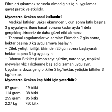
Filtreleri çıkarmak zorunda olmadığınız için uygulaması
gayet pratik ve etkilidir.
Mycoterra Kraken nasıl kullanılır?
– Medikal bitkiler: Saksı ekiminden 5 gün sonra bitki başına
3 g uygulayın. Bunu hasat sonuna kadar ayda 1 defa
gerçekleştirirseniz de daha güzel etki alırsınız.
– Tarımsal uygulamalar ve seralar: Ekimden 7 gün sonra,
hektar başına 3 kg uygulamaya başlayın.
– Çilek yetiştiriciliği: Ekimden 20 gün sonra başlayarak
hektar başına 3 kg uygulayın.
– Odunsu Bitkiler (Limon,zeytin,üzüm, narenciye, tropikal
meyveler vb): Filizlenme başladığı zaman uygulayın.
Uygulama dozu; genç bitkiler 2 kg/hektar, yetişkin bitkiler 3
kg/hektar.
Mycoterra Kraken kaç bitki için yeterlidir?
57 gram 19 bitki
114 gram 38 bitki
255 gram 85 bitki
2.27 kg 750 bitki