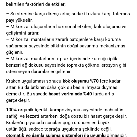
belirtilen faktörleri de etkiler;
– Su stresine karşı direnç artar, sudaki tuzlara karşı tolerans
payı yükselir.
– Mikorizal oluşumların hormonal etkileri, kök oluşumu ve
gelişimini artırır.
– Mikorizal mantarların zararlı patojenlere karşı koruma
sağlaması sayesinde bitkinin doğal savunma mekanizması
güçlenir.
– Mikorizal mantarların toprak içerisinde kurduğu iplik
benzeri ağ dokusu sayesinde toprakta çökme, erozyon gibi
istenmeyen durumlar engellenir.
Kraken uygulaması sonucu
kök oluşumu %70
lere kadar
artar. Bu da bitkinin daha çok su besin ihtiyacı duyması
demektir. Bu sayede
hasat veriminde %40
larda artış
gerçekleşir.
100% organik içerikli kompozisyonu sayesinde mahsulün
saflığı ve lezzeti artarken, doğa dostu bir hasat gerçekleşir.
Kraken’ın piyasada sunulan çoğu üründen en büyük
üstünlüğü, sadece toprağa uygulama şeklinde değil,
otomatik ve damla sulama sistemleri ile uyumlu
olmasıdır.