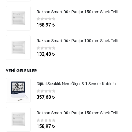
Raksan Smart Düz Panjur 150 mm Sinek Telli
0
5 üzerinden
158,97
₺
Raksan Smart Düz Panjur 100 mm Sinek Telli
0
5 üzerinden
132,48
₺
YENI GELENLER
Dijital Sıcaklık Nem Ölçer 3-1 Sensör Kablolu
0
5 üzerinden
357,68
₺
Raksan Smart Düz Panjur 150 mm Sinek Telli
0
5 üzerinden
158,97
₺