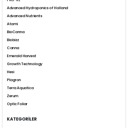
Advanced Hydroponics of Holland
Advanced Nutrients
Atami
BioCanna
Biobizz
Canna
Emerald Harvest
Growth Technology
Hesi
Plagron
Terra Aquatica
Zerum
Optic Foliar
KATEGORİLER