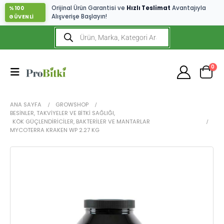
Orijinal Ürün Garantisi ve
Hızlı Teslimat
Avantajıyla
%100
Alışverişe Başlayın!
GÜVENLİ
0
ANA SAYFA
GROWSHOP
BESINLER, TAKVIYELER VE BITKI SAĞLIĞI
,
KÖK GÜÇLENDIRICILER, BAKTERILER VE MANTARLAR
MYCOTERRA KRAKEN WP 2.27 KG