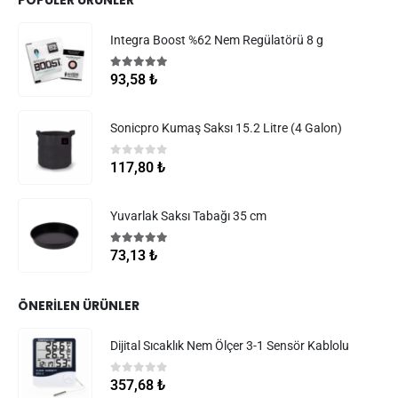
Integra Boost %62 Nem Regülatörü 8 g
5.00
5 üzerinden
93,58
₺
Sonicpro Kumaş Saksı 15.2 Litre (4 Galon)
0
5 üzerinden
117,80
₺
Yuvarlak Saksı Tabağı 35 cm
5.00
5 üzerinden
73,13
₺
ÖNERILEN ÜRÜNLER
Dijital Sıcaklık Nem Ölçer 3-1 Sensör Kablolu
0
5 üzerinden
357,68
₺