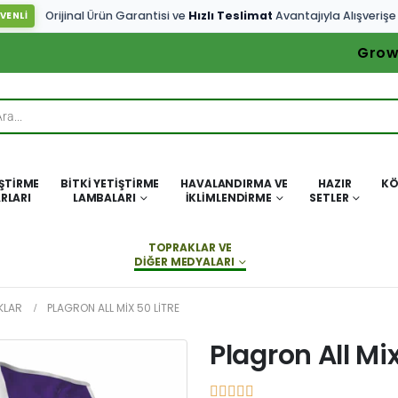
Orijinal Ürün Garantisi ve
Hızlı Teslimat
Avantajıyla Alışverişe
VENLİ
Grow
IŞTIRME
BITKI YETIŞTIRME
HAVALANDIRMA VE
HAZIR
KÖ
RLARI
LAMBALARI
İKLIMLENDIRME
SETLER
TOPRAKLAR VE
DIĞER MEDYALARI
KLAR
PLAGRON ALL MIX 50 LITRE
Plagron All Mix