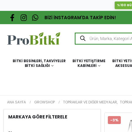
%100 GÜ
BİZİ İNSTAGRAM'DA TAKİP EDİN!
BITKI BESINLERI, TAKVIYELER
BITKI YETIŞTIRME
BITKI YET
BITKI SAĞLIĞI
KABINLERI
AKSESUA
ANA SAYFA
GROWSHOP
TOPRAKLAR VE DIĞER MEDYALAR
,
TOPRA
MARKAYA GÖRE FİLTERELE
-3%