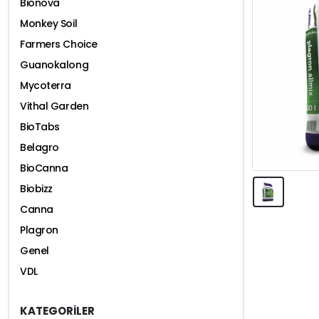
Bionova
Monkey Soil
Farmers Choice
Guanokalong
Mycoterra
Vithal Garden
BioTabs
Belagro
BioCanna
Biobizz
Canna
Plagron
Genel
VDL
KATEGORİLER