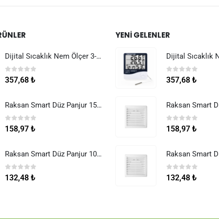
RÜNLER
YENI GELENLER
Dijital Sıcaklık Nem Ölçer 3-1 Sensör Kablolu
0
5 üzerinden
0
5 üzerinden
357,68
₺
357,68
₺
Raksan Smart Düz Panjur 150 mm Sinek Telli
0
5 üzerinden
0
5 üzerinden
158,97
₺
158,97
₺
Raksan Smart Düz Panjur 100 mm Sinek Telli
0
5 üzerinden
0
5 üzerinden
132,48
₺
132,48
₺