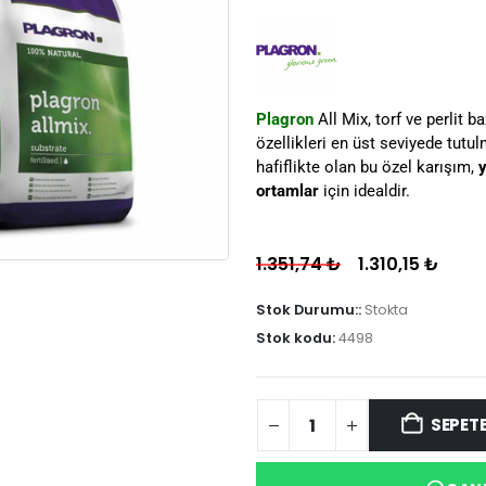
Plagron
All Mix, torf ve perlit
özellikleri en üst seviyede tutu
hafiflikte olan bu özel karışım,
ortamlar
için idealdir.
1.351,74
₺
1.310,15
₺
Stok Durumu::
Stokta
Stok kodu:
4498
SEPETE