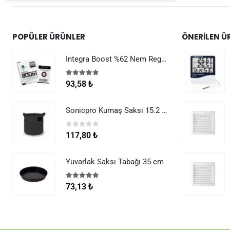
POPÜLER ÜRÜNLER
ÖNERILEN Ü
Integra Boost %62 Nem Regülatörü 8 g
5.00
5 üzerinden
93,58
₺
Sonicpro Kumaş Saksı 15.2 Litre (4 Galon)
0
5 üzerinden
117,80
₺
Yuvarlak Saksı Tabağı 35 cm
5.00
5 üzerinden
73,13
₺