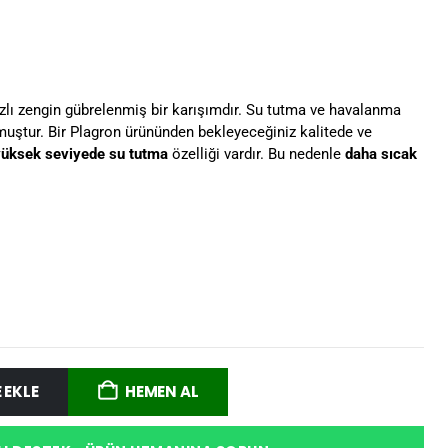
 bazlı zengin gübrelenmiş bir karışımdır. Su tutma ve havalanma
lmuştur. Bir Plagron ürününden bekleyeceğiniz kalitede ve
yüksek seviyede su tutma
özelliği vardır. Bu nedenle
daha sıcak
 EKLE
HEMEN AL