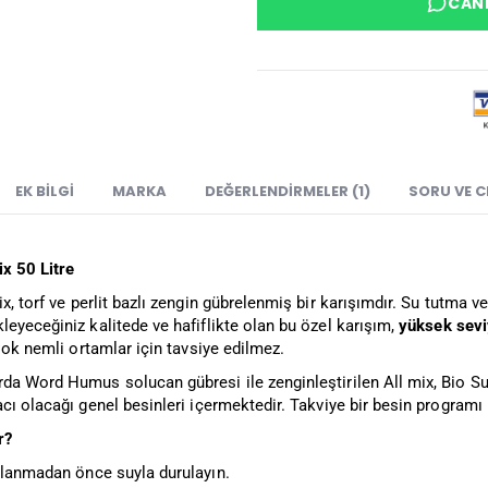
CANL
EK BILGI
MARKA
DEĞERLENDIRMELER (1)
SORU VE 
ix 50 Litre
ix, torf ve perlit bazlı zengin gübrelenmiş bir karışımdır. Su tutma 
eyeceğiniz kalitede ve hafiflikte olan bu özel karışım,
yüksek sevi
 Çok nemli ortamlar için tavsiye edilmez.
da Word Humus solucan gübresi ile zenginleştirilen All mix, Bio Su
cı olacağı genel besinleri içermektedir. Takviye bir besin programı il
r?
llanmadan önce suyla durulayın.