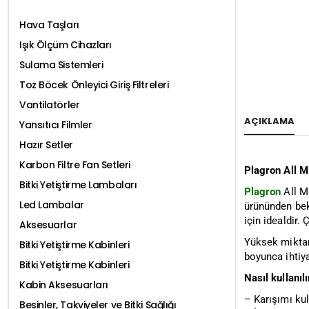
Hava Taşları
Işık Ölçüm Cihazları
Sulama Sistemleri
Toz Böcek Önleyici Giriş Filtreleri
Vantilatörler
AÇIKLAMA
Yansıtıcı Filmler
Hazır Setler
Karbon Filtre Fan Setleri
Plagron All M
Bitki Yetiştirme Lambaları
Plagron
All M
Led Lambalar
ürününden bekl
için idealdir.
Aksesuarlar
Yüksek miktar
Bitki Yetiştirme Kabinleri
boyunca ihtiya
Bitki Yetiştirme Kabinleri
Nasıl kullanılı
Kabin Aksesuarları
–
Karışımı ku
Besinler, Takviyeler ve Bitki Sağlığı