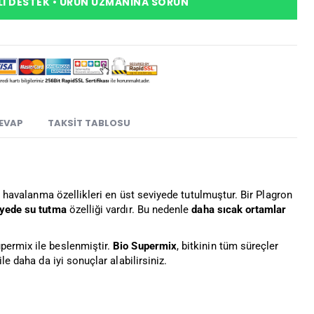
I DESTEK • ÜRÜN UZMANINA SORUN
CEVAP
TAKSIT TABLOSU
ve havalanma özellikleri en üst seviyede tutulmuştur. Bir Plagron
yede su tutma
özelliği vardır. Bu nedenle
daha sıcak ortamlar
permix ile beslenmiştir.
Bio Supermix
, bitkinin tüm süreçler
e daha da iyi sonuçlar alabilirsiniz.