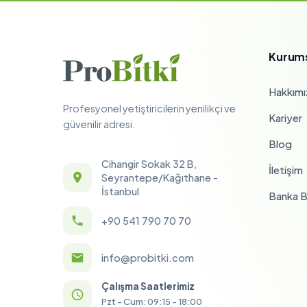
Kurum
Hakkımı
Profesyonel yetiştiricilerin yenilikçi ve
Kariyer
güvenilir adresi.
Blog
Cihangir Sokak 32 B,
İletişim
Seyrantepe/Kağıthane -
İstanbul
Banka Bi
+90 541 790 70 70
info@probitki.com
Çalışma Saatlerimiz
Pzt - Cum: 09:15 - 18:00