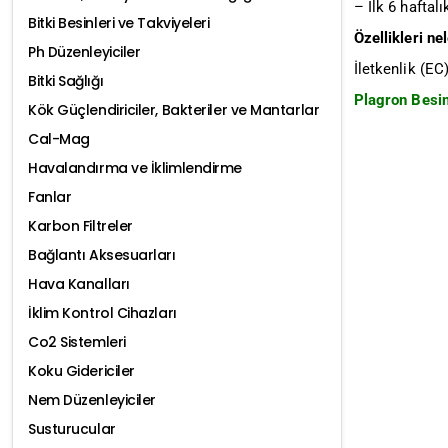
– İlk 6 haftal
Bitki Besinleri ve Takviyeleri
Özellikleri ne
Ph Düzenleyiciler
İletkenlik (EC
Bitki Sağlığı
Plagron Besin 
Kök Güçlendiriciler, Bakteriler ve Mantarlar
Cal-Mag
Havalandırma ve İklimlendirme
Fanlar
Karbon Filtreler
Bağlantı Aksesuarları
Hava Kanalları
İklim Kontrol Cihazları
Co2 Sistemleri
Koku Gidericiler
Nem Düzenleyiciler
Susturucular