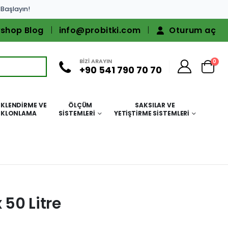
 Başlayın!
shop Blog
info@probitki.com
Oturum aç
BİZİ ARAYIN
0
+90 541 790 70 70
KLENDIRME VE
ÖLÇÜM
SAKSILAR VE
KLONLAMA
SISTEMLERI
YETIŞTIRME SISTEMLERI
 50 Litre