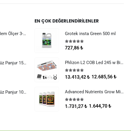
EN ÇOK DEĞERLENDIRILENLER
Dijital Sıcaklık Nem Ölçer 3-1 Sensör Kablolu
Grotek insta Green 500 ml
5.00
5 üzerinden
727,86
₺
Phlizon L2 COB Led 245 w Bitki Yetiştirme Lambası
Raksan Smart Düz Panjur 150 mm Sinek Telli
5.00
5 üzerinden
12.685,56
₺
13.413,42
₺
Advanced Nutrients Grow Micro Bloom 500 ml Set
Raksan Smart Düz Panjur 100 mm Sinek Telli
5.00
5 üzerinden
1.644,70
₺
1.731,27
₺