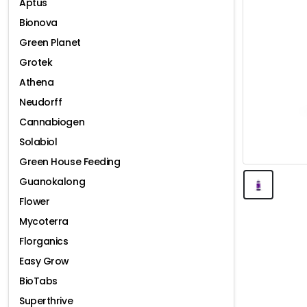
Aptus
Bionova
Green Planet
Grotek
Athena
Neudorff
Cannabiogen
Solabiol
Green House Feeding
Guanokalong
Flower
Mycoterra
Florganics
Easy Grow
BioTabs
Superthrive