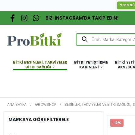
%100 GÜ
BİZİ İNSTAGRAM'DA TAKİP EDİN!
BITKI BESINLERI, TAKVIYELER
BITKI YETIŞTIRME
BITKI YET
BITKI SAĞLIĞI
KABINLERI
AKSESUA
ANA SAYFA
GROWSHOP
BESINLER, TAKVIYELER VE BITKI SAĞLIĞI
,
MARKAYA GÖRE FİLTERELE
-2%