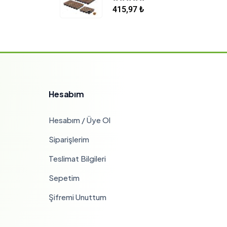
5.00
5 üzerinden
415,97
₺
Hesabım
Hesabım / Üye Ol
Siparişlerim
Teslimat Bilgileri
Sepetim
Şifremi Unuttum