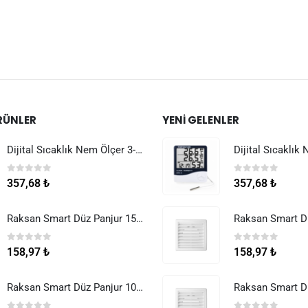
RÜNLER
YENI GELENLER
Dijital Sıcaklık Nem Ölçer 3-1 Sensör Kablolu
0
5 üzerinden
0
5 üzerinden
357,68
₺
357,68
₺
Raksan Smart Düz Panjur 150 mm Sinek Telli
0
5 üzerinden
0
5 üzerinden
158,97
₺
158,97
₺
Raksan Smart Düz Panjur 100 mm Sinek Telli