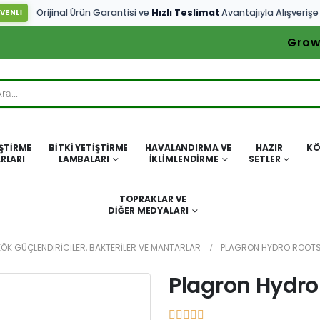
Orijinal Ürün Garantisi ve
Hızlı Teslimat
Avantajıyla Alışverişe
VENLİ
Grow
IŞTIRME
BITKI YETIŞTIRME
HAVALANDIRMA VE
HAZIR
KÖ
RLARI
LAMBALARI
İKLIMLENDIRME
SETLER
TOPRAKLAR VE
DIĞER MEDYALARI
KÖK GÜÇLENDIRICILER, BAKTERILER VE MANTARLAR
PLAGRON HYDRO ROOTS
Plagron Hydro