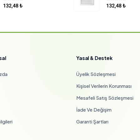
0
5 üzerinden
0
5 üzerinden
132,48
₺
132,48
₺
sal
Yasal & Destek
zda
Üyelik Sözleşmesi
Kişisel Verilerin Korunması
Mesafeli Satış Sözleşmesi
İade Ve Değişim
lgileri
Garanti Şartları