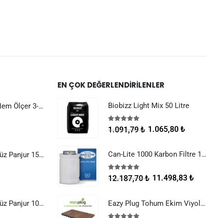
EN ÇOK DEĞERLENDIRILENLER
Biobizz Light Mix 50 Litre
Dijital Sıcaklık Nem Ölçer 3-1 Sensör Kablolu
5.00
5 üzerinden
1.065,80
₺
1.091,79
₺
Can-Lite 1000 Karbon Filtre 1100 m3/h 200 mm
Raksan Smart Düz Panjur 150 mm Sinek Telli
5.00
5 üzerinden
11.498,83
₺
12.187,70
₺
Raksan Smart Düz Panjur 100 mm Sinek Telli
Eazy Plug Tohum Ekim Viyolü 3.5×3.5×3 cm 12 göz