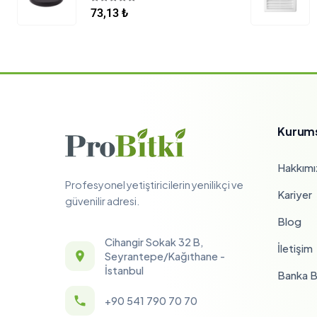
5.00
5 üzerinden
73,13
₺
Kurum
Hakkımı
Profesyonel yetiştiricilerin yenilikçi ve
Kariyer
güvenilir adresi.
Blog
Cihangir Sokak 32 B,
İletişim
Seyrantepe/Kağıthane -
İstanbul
Banka Bi
+90 541 790 70 70