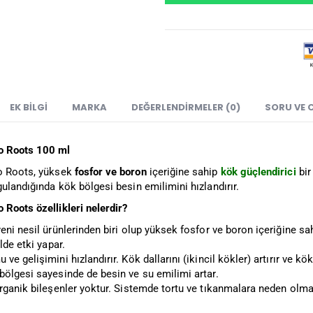
EK BILGI
MARKA
DEĞERLENDIRMELER (0)
SORU VE 
o Roots 100 ml
 Roots, yüksek
fosfor ve boron
içeriğine sahip
kök güçlendirici
bir
ulandığında kök bölgesi besin emilimini hızlandırır.
 Roots özellikleri nelerdir?
eni nesil ürünlerinden biri olup yüksek fosfor ve boron içeriğine sah
lde etki yapar.
e gelişimini hızlandırır. Kök dallarını (ikincil kökler) artırır ve kök 
bölgesi sayesinde de besin ve su emilimi artar.
rganik bileşenler yoktur. Sistemde tortu ve tıkanmalara neden olma