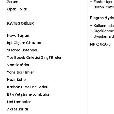
Zerum
– Fosfor içeri
– Boron, enzim
Optic Foliar
Plagron Hydro 
KATEGORİLER
– Kullanmadan
– Çiçeklenmen
Hava Taşları
– Uygulama doz
Işık Ölçüm Cihazları
NPK:
0-20-0
Sulama Sistemleri
Toz Böcek Önleyici Giriş Filtreleri
Vantilatörler
Yansıtıcı Filmler
Hazır Setler
Karbon Filtre Fan Setleri
Bitki Yetiştirme Lambaları
Led Lambalar
Aksesuarlar