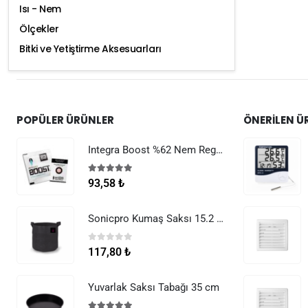
Isı - Nem
Ölçekler
Bitki ve Yetiştirme Aksesuarları
POPÜLER ÜRÜNLER
ÖNERILEN Ü
Integra Boost %62 Nem Regülatörü 8 g
5.00
5 üzerinden
93,58
₺
Sonicpro Kumaş Saksı 15.2 Litre (4 Galon)
0
5 üzerinden
117,80
₺
Yuvarlak Saksı Tabağı 35 cm