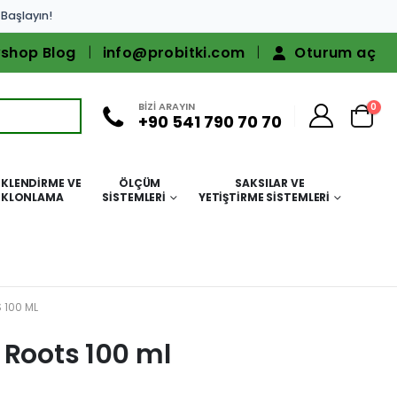
 Başlayın!
shop Blog
info@probitki.com
Oturum aç
BİZİ ARAYIN
0
+90 541 790 70 70
KLENDIRME VE
ÖLÇÜM
SAKSILAR VE
KLONLAMA
SISTEMLERI
YETIŞTIRME SISTEMLERI
 100 ML
 Roots 100 ml