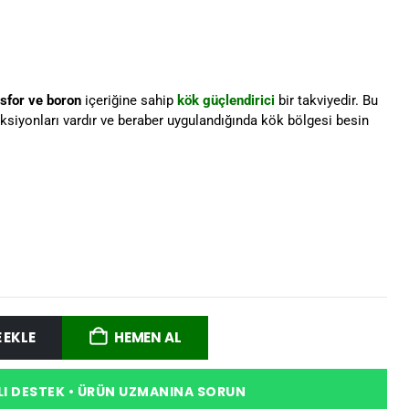
osfor ve boron
içeriğine sahip
kök güçlendirici
bir takviyedir. Bu
ksiyonları vardır ve beraber uygulandığında kök bölgesi besin
 EKLE
HEMEN AL
I DESTEK • ÜRÜN UZMANINA SORUN