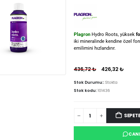
Plagron
Hydro Roots, yüksek
f
iki mineralinde kendine özel fon
emilimini hızlandırır.
436,72
₺
426,32
₺
Stok Durumu::
Stokta
Stok kodu:
101436
SEPETE
CANL