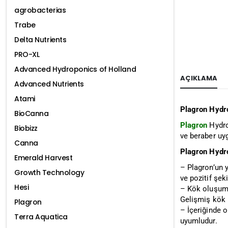
agrobacterias
Trabe
Delta Nutrients
PRO-XL
Advanced Hydroponics of Holland
AÇIKLAMA
Advanced Nutrients
Atami
Plagron Hydr
BioCanna
Plagron
Hydro
Biobizz
ve beraber uyg
Canna
Plagron Hydro
Emerald Harvest
– Plagron’un y
Growth Technology
ve pozitif şeki
Hesi
– Kök oluşumu v
Gelişmiş kök 
Plagron
– İçeriğinde o
Terra Aquatica
uyumludur.