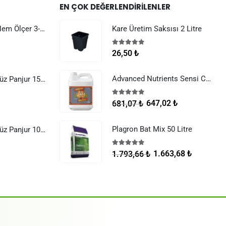
EN ÇOK DEĞERLENDIRILENLER
Dijital Sıcaklık Nem Ölçer 3-1 Sensör Kablolu
Kare Üretim Saksısı 2 Litre
5.00
5 üzerinden
26,50
₺
Advanced Nutrients Sensi Cal Mag Xtra 250 ml
Raksan Smart Düz Panjur 150 mm Sinek Telli
5.00
5 üzerinden
647,02
₺
681,07
₺
Plagron Bat Mix 50 Litre
Raksan Smart Düz Panjur 100 mm Sinek Telli
5.00
5 üzerinden
1.663,68
₺
1.793,66
₺