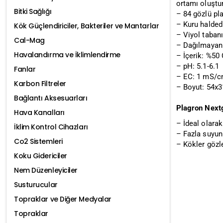
ortamı oluştur
Bitki Sağlığı
– 84 gözlü pla
– Kuru halded
Kök Güçlendiriciler, Bakteriler ve Mantarlar
– Viyol tabanı
Cal-Mag
– Dağılmayan 
Havalandırma ve İklimlendirme
– İçerik: %50
– pH: 5.1-6.1
Fanlar
– EC: 1 mS/c
Karbon Filtreler
– Boyut: 54x
Bağlantı Aksesuarları
Plagron
Nextg
Hava Kanalları
– İdeal olarak
İklim Kontrol Cihazları
– Fazla suyun
Co2 Sistemleri
– Kökler gözl
Koku Gidericiler
Nem Düzenleyiciler
Susturucular
Topraklar ve Diğer Medyalar
Topraklar