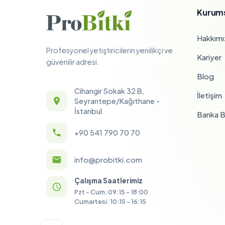
Kurum
Hakkımı
Profesyonel yetiştiricilerin yenilikçi ve
Kariyer
güvenilir adresi.
Blog
Cihangir Sokak 32 B,
İletişim
Seyrantepe/Kağıthane -
İstanbul
Banka Bi
+90 541 790 70 70
info@probitki.com
Çalışma Saatlerimiz
Pzt - Cum: 09:15 - 18:00
Cumartesi: 10:15 - 16:15