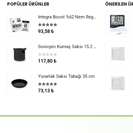
POPÜLER ÜRÜNLER
ÖNERILEN Ü
Integra Boost %62 Nem Regülatörü 8 g
5.00
5 üzerinden
93,58
₺
Sonicpro Kumaş Saksı 15.2 Litre (4 Galon)
0
5 üzerinden
117,80
₺
Yuvarlak Saksı Tabağı 35 cm
5.00
5 üzerinden
73,13
₺