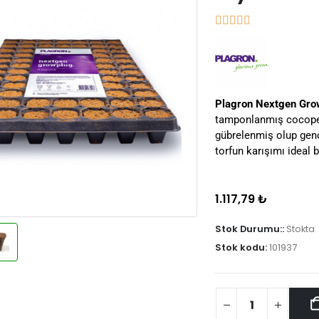
Plagron Nextgen Gro
tamponlanmış cocopeat
gübrelenmiş olup genç 
torfun karışımı ideal 
1.117,79
₺
Stok Durumu::
Stokta
Stok kodu:
101937