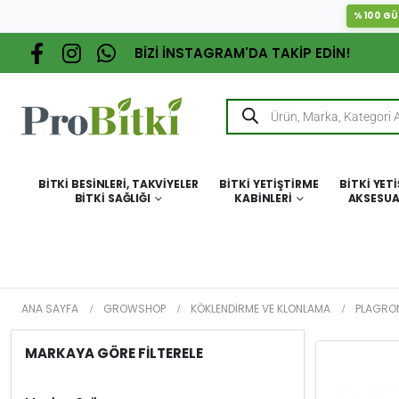
%100 GÜ
BİZİ İNSTAGRAM'DA TAKİP EDİN!
BITKI BESINLERI, TAKVIYELER
BITKI YETIŞTIRME
BITKI YET
BITKI SAĞLIĞI
KABINLERI
AKSESUA
ANA SAYFA
GROWSHOP
KÖKLENDIRME VE KLONLAMA
PLAGRON
MARKAYA GÖRE FİLTERELE