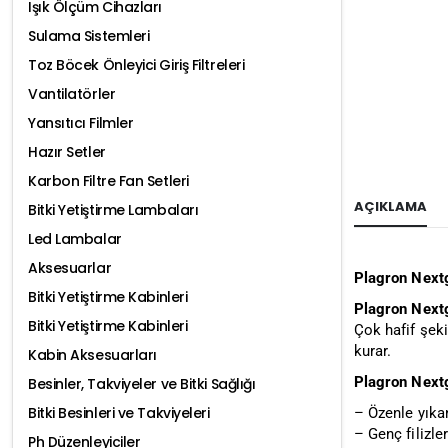
Işık Ölçüm Cihazları
Sulama Sistemleri
Toz Böcek Önleyici Giriş Filtreleri
Vantilatörler
Yansıtıcı Filmler
Hazır Setler
Karbon Filtre Fan Setleri
AÇIKLAMA
Bitki Yetiştirme Lambaları
Led Lambalar
Aksesuarlar
Plagron Next
Bitki Yetiştirme Kabinleri
Plagron Next
Bitki Yetiştirme Kabinleri
Çok hafif şeki
kurar.
Kabin Aksesuarları
Plagron Nextg
Besinler, Takviyeler ve Bitki Sağlığı
Bitki Besinleri ve Takviyeleri
– Özenle yıka
– Genç filizle
Ph Düzenleyiciler