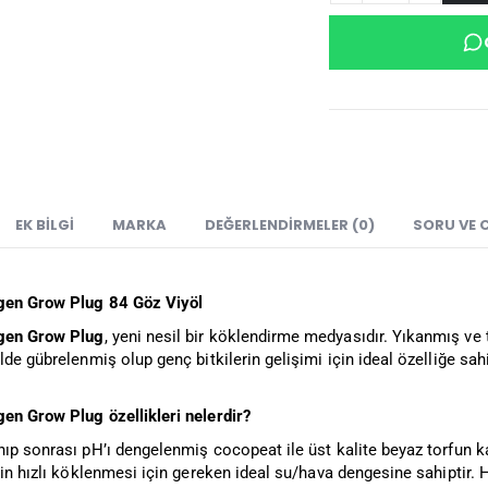
EK BILGI
MARKA
DEĞERLENDIRMELER (0)
SORU VE 
gen Grow Plug 84 Göz Viyöl
gen Grow Plug
, yeni nesil bir köklendirme medyasıdır. Yıkanmış v
lde gübrelenmiş olup genç bitkilerin gelişimi için ideal özelliğe sah
en Grow Plug özellikleri nelerdir?
nıp sonrası pH’ı dengelenmiş cocopeat ile üst kalite beyaz torfun 
rin hızlı köklenmesi için gereken ideal su/hava dengesine sahiptir.