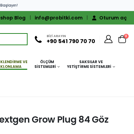
 Başlayın!
shop Blog
info@probitki.com
Oturum aç
BİZİ ARAYIN
0
+90 541 790 70 70
KLENDIRME VE
ÖLÇÜM
SAKSILAR VE
KLONLAMA
SISTEMLERI
YETIŞTIRME SISTEMLERI
extgen Grow Plug 84 Göz