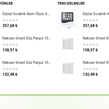
RÜNLER
YENI GELENLER
Dijital Sıcaklık Nem Ölçer 3-1 Sensör Kablolu
0
5 üzerinden
0
5 üzerinden
357,68
₺
357,68
₺
Raksan Smart Düz Panjur 150 mm Sinek Telli
0
5 üzerinden
0
5 üzerinden
158,97
₺
158,97
₺
Raksan Smart Düz Panjur 100 mm Sinek Telli
0
5 üzerinden
0
5 üzerinden
132,48
₺
132,48
₺