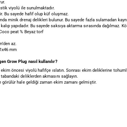
ur.
stik viyolü ile sunulmaktadır.
ir. Bu sayede hafif olup küf oluşmaz.
nda minik drenaj delikleri bulunur. Bu sayede fazla sulamadan kaynak
kalıp yapıdadır. Bu sayede saksıya aktarma sırasında dağılmaz. Kö
 Coco peat % Beyaz torf
m’den az.
31x46 mm
en Grow Plug nasıl kullanılır?
 ekim öncesi viyolü hafifçe ıslatın. Sonrası ekim deliklerine tohumlar
 tabandaki deliklerden akmasını sağlayın.
e görülür hale geldiği zaman ekim zamanı gelmiştir.