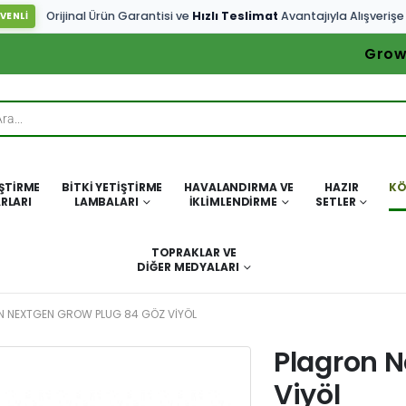
Orijinal Ürün Garantisi ve
Hızlı Teslimat
Avantajıyla Alışverişe
VENLİ
Grow
IŞTIRME
BITKI YETIŞTIRME
HAVALANDIRMA VE
HAZIR
KÖ
RLARI
LAMBALARI
İKLIMLENDIRME
SETLER
TOPRAKLAR VE
DIĞER MEDYALARI
 NEXTGEN GROW PLUG 84 GÖZ VIYÖL
Plagron N
Viyöl