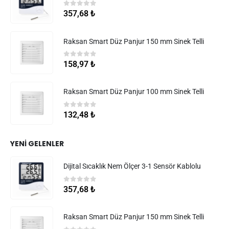
0
5 üzerinden
357,68
₺
Raksan Smart Düz Panjur 150 mm Sinek Telli
0
5 üzerinden
158,97
₺
Raksan Smart Düz Panjur 100 mm Sinek Telli
0
5 üzerinden
132,48
₺
YENI GELENLER
Dijital Sıcaklık Nem Ölçer 3-1 Sensör Kablolu
0
5 üzerinden
357,68
₺
Raksan Smart Düz Panjur 150 mm Sinek Telli