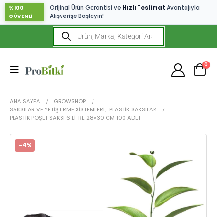
Orijinal Ürün Garantisi ve
Hızlı Teslimat
Avantajıyla
%100
Alışverişe Başlayın!
GÜVENLİ
0
ANA SAYFA
GROWSHOP
SAKSILAR VE YETIŞTIRME SISTEMLERI
,
PLASTIK SAKSILAR
PLASTIK POŞET SAKSI 6 LITRE 28×30 CM 100 ADET
-4%