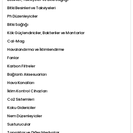
Bitki Besinleri ve Takviyeleri
Ph Düzenleyiciler
Bitki Sağlığı
Kök Güçlendiriciler, Bakteriler ve Mantarlar
Cal-Mag
Havalandırma ve İklimlendirme
Fanlar
Karbon Filtreler
Bağlantı Aksesuarları
Hava Kanalları
İklim Kontrol Cihazları
Co2 Sistemleri
Koku Gidericiler
Nem Düzenleyiciler
Susturucular
Topraklar ve Diğer Medyalar