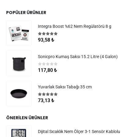
POPÜLER ÜRÜNLER
Integra Boost %62 Nem Regülatörü 8 g
5.00
5 üzerinden
93,58
₺
Sonicpro Kumaş Saksı 15.2 Litre (4 Galon)
0
5 üzerinden
117,80
₺
Yuvarlak Saksı Tabağı 35 cm
5.00
5 üzerinden
73,13
₺
ÖNERILEN ÜRÜNLER
Dijital Sıcaklık Nem Ölçer 3-1 Sensör Kablolu