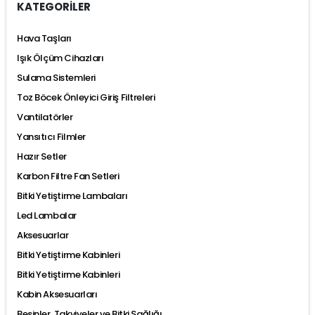
KATEGORİLER
Hava Taşları
Işık Ölçüm Cihazları
Sulama Sistemleri
Toz Böcek Önleyici Giriş Filtreleri
Vantilatörler
Yansıtıcı Filmler
Hazır Setler
Karbon Filtre Fan Setleri
Bitki Yetiştirme Lambaları
Led Lambalar
Aksesuarlar
Bitki Yetiştirme Kabinleri
Bitki Yetiştirme Kabinleri
Kabin Aksesuarları
Besinler, Takviyeler ve Bitki Sağlığı