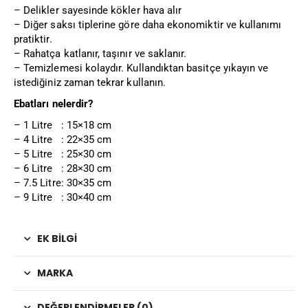
– Delikler sayesinde kökler hava alır
– Diğer saksı tiplerine göre daha ekonomiktir ve kullanımı
pratiktir.
– Rahatça katlanır, taşınır ve saklanır.
– Temizlemesi kolaydır. Kullandıktan basitçe yıkayın ve
istediğiniz zaman tekrar kullanın.
Ebatları nelerdir?
– 1 Litre : 15×18 cm
– 4 Litre : 22×35 cm
– 5 Litre : 25×30 cm
– 6 Litre : 28×30 cm
– 7.5 Litre: 30×35 cm
– 9 Litre : 30×40 cm
EK BILGI
MARKA
DEĞERLENDIRMELER (0)