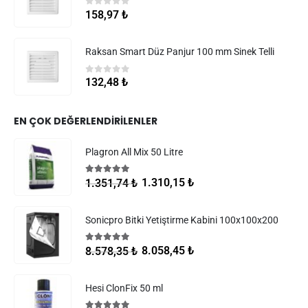
0
5 üzerinden
158,97
₺
Raksan Smart Düz Panjur 100 mm Sinek Telli
0
5 üzerinden
132,48
₺
EN ÇOK DEĞERLENDIRILENLER
Plagron All Mix 50 Litre
5.00
5 üzerinden
1.310,15
₺
1.351,74
₺
Sonicpro Bitki Yetiştirme Kabini 100x100x200
5.00
5 üzerinden
8.058,45
₺
8.578,35
₺
Hesi ClonFix 50 ml