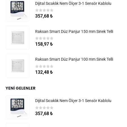
Dijital Sıcaklık Nem Ölçer 3-1 Sensör Kablolu
0
5 üzerinden
357,68
₺
Raksan Smart Düz Panjur 150 mm Sinek Telli
0
5 üzerinden
158,97
₺
Raksan Smart Düz Panjur 100 mm Sinek Telli
0
5 üzerinden
132,48
₺
YENI GELENLER
Dijital Sıcaklık Nem Ölçer 3-1 Sensör Kablolu
0
5 üzerinden
357,68
₺