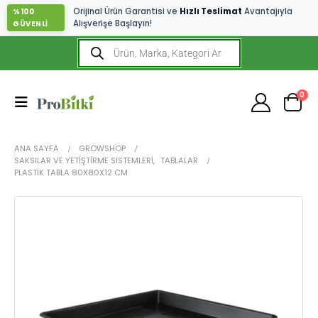
Orijinal Ürün Garantisi ve
Hızlı Teslimat
Avantajıyla
%100
Alışverişe Başlayın!
GÜVENLİ
0
ANA SAYFA
GROWSHOP
SAKSILAR VE YETIŞTIRME SISTEMLERI
,
TABLALAR
PLASTIK TABLA 80X80X12 CM