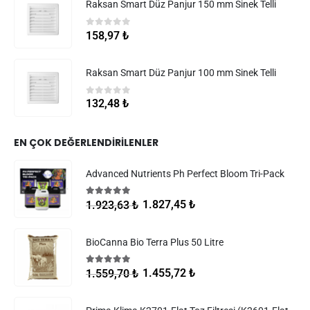
Raksan Smart Düz Panjur 150 mm Sinek Telli
0
5 üzerinden
158,97
₺
Raksan Smart Düz Panjur 100 mm Sinek Telli
0
5 üzerinden
132,48
₺
EN ÇOK DEĞERLENDIRILENLER
Advanced Nutrients Ph Perfect Bloom Tri-Pack
5.00
5 üzerinden
1.827,45
₺
1.923,63
₺
BioCanna Bio Terra Plus 50 Litre
5.00
5 üzerinden
1.455,72
₺
1.559,70
₺