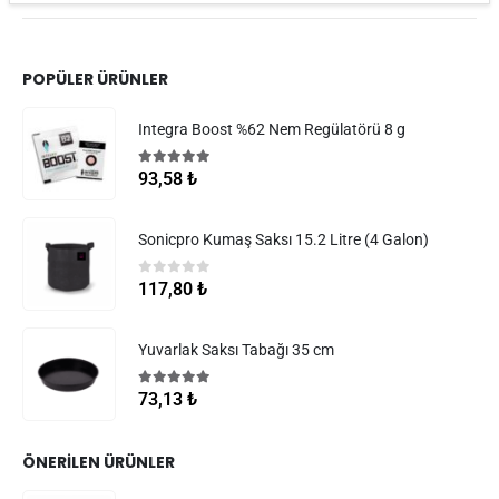
POPÜLER ÜRÜNLER
Integra Boost %62 Nem Regülatörü 8 g
5.00
5 üzerinden
93,58
₺
Sonicpro Kumaş Saksı 15.2 Litre (4 Galon)
0
5 üzerinden
117,80
₺
Yuvarlak Saksı Tabağı 35 cm
5.00
5 üzerinden
73,13
₺
ÖNERILEN ÜRÜNLER