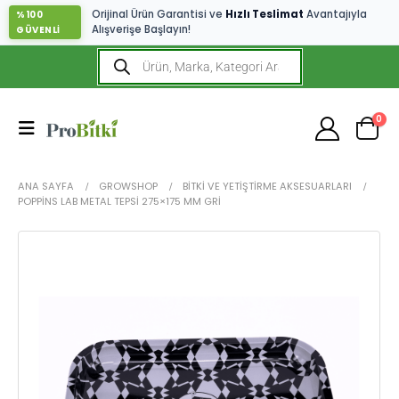
Orijinal Ürün Garantisi ve
Hızlı Teslimat
Avantajıyla
%100
Alışverişe Başlayın!
GÜVENLİ
0
ANA SAYFA
GROWSHOP
BITKI VE YETIŞTIRME AKSESUARLARI
POPPINS LAB METAL TEPSI 275×175 MM GRI