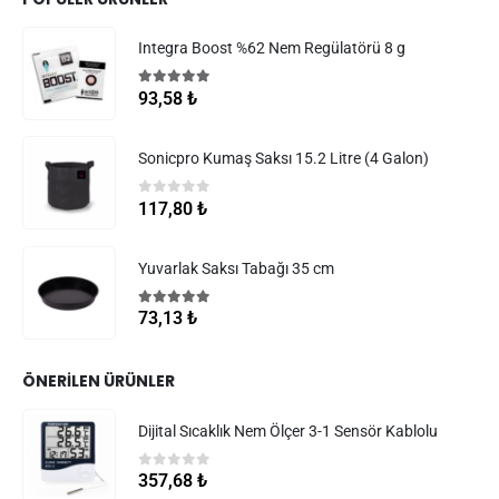
Integra Boost %62 Nem Regülatörü 8 g
5.00
5 üzerinden
93,58
₺
Sonicpro Kumaş Saksı 15.2 Litre (4 Galon)
0
5 üzerinden
117,80
₺
Yuvarlak Saksı Tabağı 35 cm
5.00
5 üzerinden
73,13
₺
ÖNERILEN ÜRÜNLER
Dijital Sıcaklık Nem Ölçer 3-1 Sensör Kablolu
0
5 üzerinden
357,68
₺