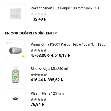
Raksan Smart Düz Panjur 100 mm Sinek Telli
0
5 üzerinden
132,48
₺
EN ÇOK DEĞERLENDIRILENLER
Prima Klima K2601 Karbon Filtre 480 m3/h 125 mm
5.00
5 üzerinden
4.610,13
₺
4.763,80
₺
Biobizz Alg a Mic 250 ml
5.00
5 üzerinden
395,62
₺
416,44
₺
Plastik Flanş 125 mm
5.00
5 üzerinden
76,94
₺