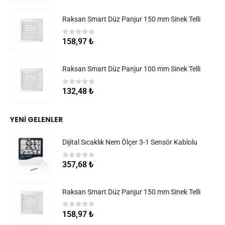
Raksan Smart Düz Panjur 150 mm Sinek Telli
0
5 üzerinden
158,97
₺
Raksan Smart Düz Panjur 100 mm Sinek Telli
0
5 üzerinden
132,48
₺
YENI GELENLER
Dijital Sıcaklık Nem Ölçer 3-1 Sensör Kablolu
0
5 üzerinden
357,68
₺
Raksan Smart Düz Panjur 150 mm Sinek Telli
0
5 üzerinden
158,97
₺