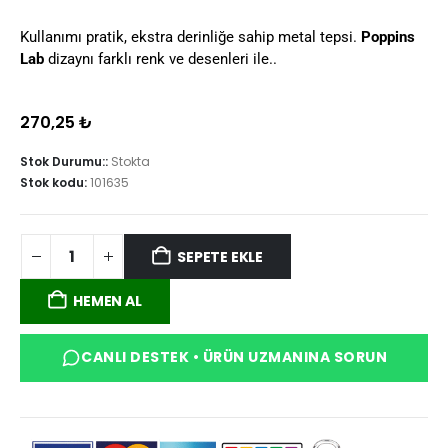
Kullanımı pratik, ekstra derinliğe sahip metal tepsi.
Poppins
Lab
dizaynı farklı renk ve desenleri ile..
270,25
₺
Stok Durumu::
Stokta
Stok kodu:
101635
SEPETE EKLE
HEMEN AL
CANLI DESTEK • ÜRÜN UZMANINA SORUN