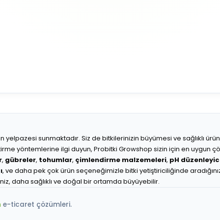
r ürün yelpazesi sunmaktadır. Siz de bitkilerinizin büyümesi ve sağlıklı ür
etiştirme yöntemlerine ilgi duyun, Probitki Growshop sizin için en uygun 
r
,
gübreler
,
tohumlar
,
çimlendirme malzemeleri
,
pH düzenleyici
ı
, ve daha pek çok ürün seçeneğimizle bitki yetiştiriciliğinde aradığını
iniz, daha sağlıklı ve doğal bir ortamda büyüyebilir.
m
e-ticaret çözümleri.