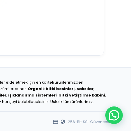
ünler elde etmek için en kaliteli ürünlerimizden
çözümleri sunar.
Organik bitki besinleri,
saksılar
,
ler
,
ışıklandırma sistemleri
,
bitki yetiştirme kabini
,
z her şeyi bulabileceksiniz. Üstelik tüm ürünlerimiz,
256-Bit SSL Güvencesi