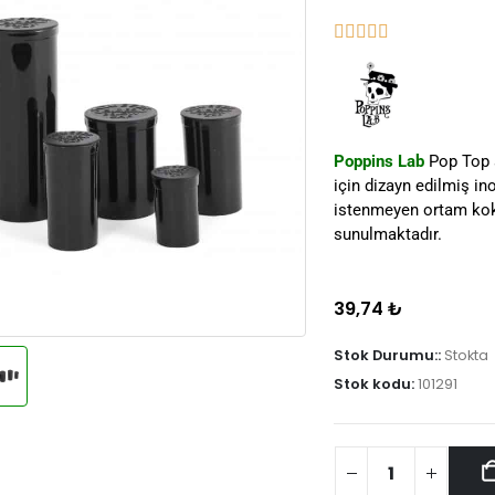
Poppins Lab
Pop Top s
için dizayn edilmiş in
istenmeyen ortam kokul
sunulmaktadır.
39,74
₺
Stok Durumu::
Stokta
Stok kodu:
101291