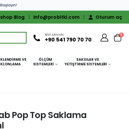
 Başlayın!
shop Blog
info@probitki.com
Oturum aç
BİZİ ARAYIN
0
+90 541 790 70 70
KLENDIRME VE
ÖLÇÜM
SAKSILAR VE
KLONLAMA
SISTEMLERI
YETIŞTIRME SISTEMLERI
Lab Pop Top Saklama
l