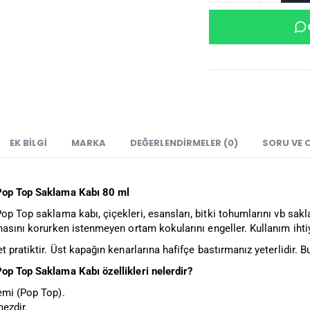
EK BILGI
MARKA
DEĞERLENDIRMELER (0)
SORU VE 
Pop Top Saklama Kabı 80 ml
op Top saklama kabı, çiçekleri, esansları, bitki tohumlarını vb sakl
masını korurken istenmeyen ortam kokularını engeller. Kullanım ihti
t pratiktir. Üst kapağın kenarlarına hafifçe bastırmanız yeterlidir. B
Pop Top Saklama Kabı
özellikleri nelerdir?
emi (Pop Top).
ezdir.