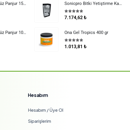
Raksan Smart Düz Panjur 150 mm Sinek Telli
Sonicpro Bitki Yetiştirme Kabini 120x60x180
5.00
5 üzerinden
7.174,62
₺
Raksan Smart Düz Panjur 100 mm Sinek Telli
Ona Gel Tropics 400 gr
5.00
5 üzerinden
1.013,81
₺
Hesabım
Hesabım / Üye Ol
Siparişlerim