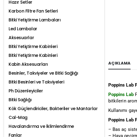
Hazır Setler
Karbon Filtre Fan Setleri
Bitki Yetiştirme Lambaları
Led Lambalar
Aksesuarlar
Bitki Yetiştirme Kabinleri
Bitki Yetiştirme Kabinleri
AÇIKLAMA
Kabin Aksesuarları
Besinler, Takviyeler ve Bitki Sağlığı
Bitki Besinleri ve Takviyeleri
Poppins Lab 
Ph Düzenleyiciler
Poppins Lab
P
Bitki Sağlığı
bitkilerin aro
Kök Güçlendiriciler, Bakteriler ve Mantarlar
Kullanımı gaye
Cal-Mag
Poppins Lab 
Havalandırma ve İklimlendirme
– Bas aç sist
Fanlar
– Hava geçirm