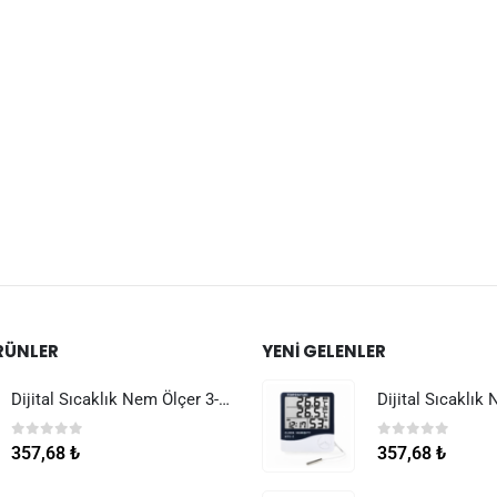
RÜNLER
YENI GELENLER
Dijital Sıcaklık Nem Ölçer 3-1 Sensör Kablolu
0
5 üzerinden
0
5 üzerinden
357,68
₺
357,68
₺