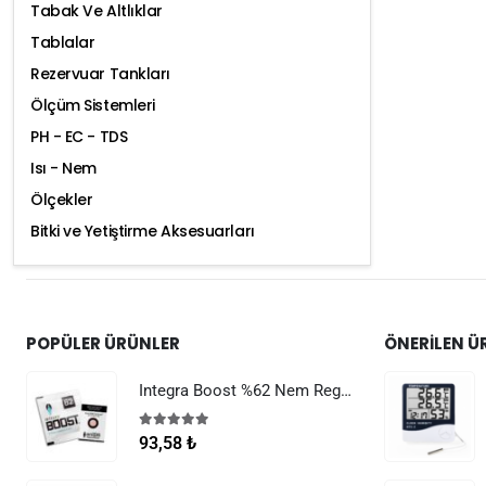
Tabak Ve Altlıklar
Tablalar
Rezervuar Tankları
Ölçüm Sistemleri
PH - EC - TDS
Isı - Nem
Ölçekler
Bitki ve Yetiştirme Aksesuarları
POPÜLER ÜRÜNLER
ÖNERILEN Ü
Integra Boost %62 Nem Regülatörü 8 g
5.00
5 üzerinden
93,58
₺