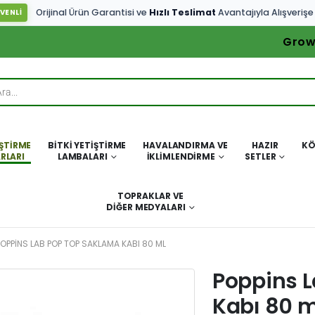
Orijinal Ürün Garantisi ve
Hızlı Teslimat
Avantajıyla Alışverişe
VENLİ
Grow
IŞTIRME
BITKI YETIŞTIRME
HAVALANDIRMA VE
HAZIR
KÖ
RLARI
LAMBALARI
İKLIMLENDIRME
SETLER
TOPRAKLAR VE
DIĞER MEDYALARI
POPPINS LAB POP TOP SAKLAMA KABI 80 ML
Poppins 
Kabı 80 m