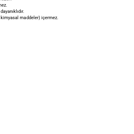
mez.
dayanıklıdır.
ı kimyasal maddeler) içermez.