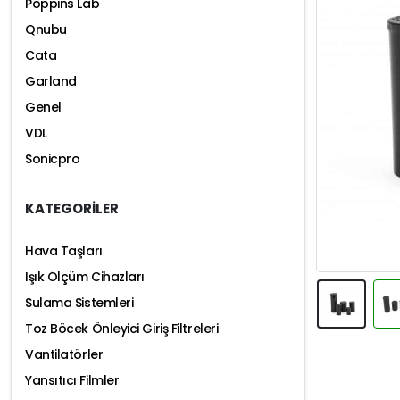
Poppins Lab
Qnubu
Cata
Garland
Genel
VDL
Sonicpro
KATEGORİLER
Hava Taşları
Işık Ölçüm Cihazları
Sulama Sistemleri
Toz Böcek Önleyici Giriş Filtreleri
Vantilatörler
Yansıtıcı Filmler