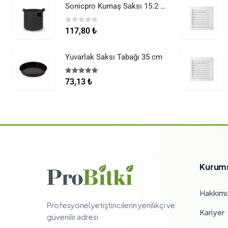
Sonicpro Kumaş Saksı 15.2 Litre (4 Galon)
0
5 üzerinden
117,80
₺
Yuvarlak Saksı Tabağı 35 cm
5.00
5 üzerinden
73,13
₺
Kurum
Hakkımı
Profesyonel yetiştiricilerin yenilikçi ve
Kariyer
güvenilir adresi.