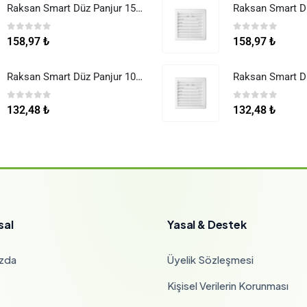
Raksan Smart Düz Panjur 150 mm Sinek Telli
0
5 üzerinden
0
5 üzerinden
158,97
₺
158,97
₺
Raksan Smart Düz Panjur 100 mm Sinek Telli
0
5 üzerinden
0
5 üzerinden
132,48
₺
132,48
₺
sal
Yasal & Destek
zda
Üyelik Sözleşmesi
Kişisel Verilerin Korunması