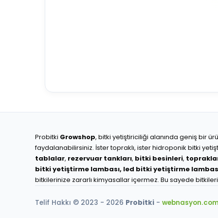
Probitki
Growshop
, bitki yetiştiriciliği alanında geniş bi
faydalanabilirsiniz. İster topraklı, ister hidroponik bitki y
tablalar
,
rezervuar tankları
,
bitki besinleri
,
toprakla
bitki yetiştirme lambası,
led bitki yetiştirme lambas
bitkilerinize zararlı kimyasallar içermez. Bu sayede bitkiler
Telif Hakkı © 2023 - 2026
Probitki
-
webnasyon.co