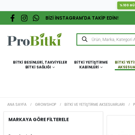
%100 GÜ
BİZİ İNSTAGRAM'DA TAKİP EDİN!
BITKI BESINLERI, TAKVIYELER
BITKI YETIŞTIRME
BITKI YET
BITKI SAĞLIĞI
KABINLERI
AKSESUA
ANA SAYFA
GROWSHOP
BITKI VE YETIŞTIRME AKSESUARLARI
MARKAYA GÖRE FİLTERELE