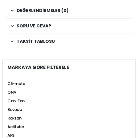
DEĞERLENDIRMELER (0)
SORU VE CEVAP
TAKSIT TABLOSU
MARKAYA GÖRE FİLTERELE
Cli-mate
ONA
Can-Fan
Boveda
Raksan
Actitube
AFS