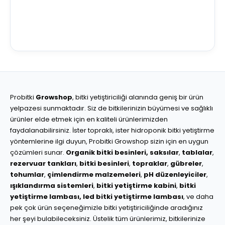
Probitki
Growshop
, bitki yetiştiriciliği alanında geniş bir ürün
yelpazesi sunmaktadır. Siz de bitkilerinizin büyümesi ve sağlıklı
ürünler elde etmek için en kaliteli ürünlerimizden
faydalanabilirsiniz. İster topraklı, ister hidroponik bitki yetiştirme
yöntemlerine ilgi duyun, Probitki Growshop sizin için en uygun
çözümleri sunar.
Organik bitki besinleri,
saksılar
,
tablalar
,
rezervuar tankları
,
bitki besinleri
,
topraklar
,
gübreler
,
tohumlar
,
çimlendirme malzemeleri
,
pH düzenleyiciler
,
ışıklandırma sistemleri
,
bitki yetiştirme kabini
,
bitki
yetiştirme lambası,
led bitki yetiştirme lambası
, ve daha
pek çok ürün seçeneğimizle bitki yetiştiriciliğinde aradığınız
her şeyi bulabileceksiniz. Üstelik tüm ürünlerimiz, bitkilerinize