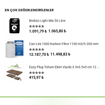
EN ÇOK DEĞERLENDIRILENLER
Biobizz Light Mix 50 Litre
5.00
5 üzerinden
1.065,80
₺
1.091,79
₺
Can-Lite 1000 Karbon Filtre 1100 m3/h 200 mm
5.00
5 üzerinden
11.498,83
₺
12.187,70
₺
Eazy Plug Tohum Ekim Viyolü 3.5×3.5×3 cm 12 göz
5.00
5 üzerinden
415,97
₺