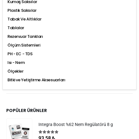
Kumaş Saksılar
Plastik Saksılar
Tabak Ve Altlıklar
Tablalar
Rezervuar Tankları
Ölçüm Sistemleri
PH - EC - TDS
Isı - Nem
Ölçekler
Bitki ve Yetiştirme Aksesuarları
POPÜLER ÜRÜNLER
Integra Boost %62 Nem Regülatörü 8 g
5.00
5 üzerinden
93,58
₺