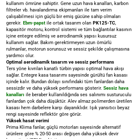
kullanım ömrüne sahiptir. Gene uzun hava kanalları, karbon
filtreler vb. havalandırma ekipmanları ile tam verim
çalışabilmesi için güçlü bir emiş gücüne sahip olmaları
gerekir.
Ebm-papst
ile ortak tasarım olan
PK125-TC
,
kapasitör motoru, kontrol sistemi ve tüm bağlantılar kasının
içine entegre edilmiş ve aerodinamik yapısı kusursuz
kullanım sağlar. Bakım gerektirmeyen uzun ömürlü
rulmanlar, motorun sorunsuz ve sessiz şekilde çalışmasına
yardımcı olur.
Optimal aerodinamik tasarım ve sessiz performans
Ters yöne kıvrılan kanatlı türbin yapısı optimal hava akışı
sağlar. Entegre kasa tasarımı sayesinde gürültü fan kasası
içinde kalır. Bundan dolayı sınıfındaki tüm fanlardan daha
sessizdir ve daha yüksek performans gösterir.
Sessiz hava
kanalları
ile beraber kullanıldığında ses salınımı susturuculu
fanlardan çok daha düşüktür. Alev almaz polimerden üretilen
kasası hem darbelere karşı dayanıklıdır. Işık yansıtıcı beyaz
rengi sayesinde reflektör göre görür.
Yüksek hasat verimi
Prima Klima fanlar, güçlü motorları sayesinde alternatif
ürünlere göre % 20-50 arası değişen daha yüksek devir