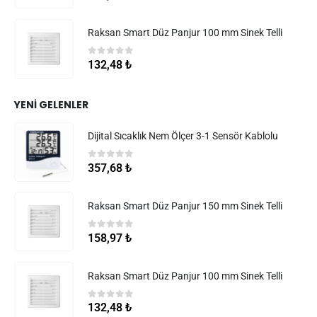
Raksan Smart Düz Panjur 100 mm Sinek Telli
0
5 üzerinden
132,48
₺
YENI GELENLER
Dijital Sıcaklık Nem Ölçer 3-1 Sensör Kablolu
0
5 üzerinden
357,68
₺
Raksan Smart Düz Panjur 150 mm Sinek Telli
0
5 üzerinden
158,97
₺
Raksan Smart Düz Panjur 100 mm Sinek Telli
0
5 üzerinden
132,48
₺