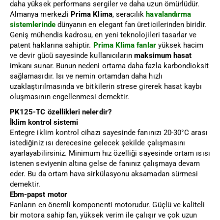
daha yüksek performans sergiler ve daha uzun ömürlüdür.
Almanya merkezli
Prima Klima
, seracılık
havalandırma
sistemlerinde
dünyanın en elegant fan üreticilerinden biridir.
Geniş mühendis kadrosu, en yeni teknolojileri tasarlar ve
patent haklarına sahiptir.
Prima Klima fanlar
yüksek hacim
ve devir gücü sayesinde kullanıcıların
maksimum hasat
imkanı sunar. Bunun nedeni ortama daha fazla karbondioksit
sağlamasıdır. Isı ve nemin ortamdan daha hızlı
uzaklaştırılmasında ve bitkilerin strese girerek hasat kaybı
oluşmasının engellenmesi demektir.
PK125-TC özellikleri nelerdir?
İklim kontrol sistemi
Entegre iklim kontrol cihazı sayesinde fanınızı 20-30°C arası
istediğiniz ısı derecesine gelecek şekilde çalışmasını
ayarlayabilirsiniz. Minimum hız özelliği sayesinde ortam ısısı
istenen seviyenin altına gelse de fanınız çalışmaya devam
eder. Bu da ortam hava sirkülasyonu aksamadan sürmesi
demektir.
Ebm-papst
motor
Fanların en önemli komponenti motorudur. Güçlü ve kaliteli
bir motora sahip fan, yüksek verim ile çalışır ve çok uzun