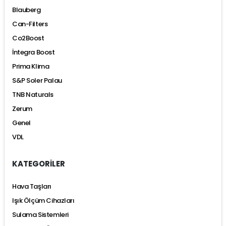
Blauberg
Can-Filters
Co2Boost
İntegra Boost
Prima Klima
S&P Soler Palau
TNB Naturals
Zerum
Genel
VDL
KATEGORİLER
Hava Taşları
Işık Ölçüm Cihazları
Sulama Sistemleri