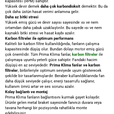
kapasitesi (RPM) sahiptir.
Yüksek devir demek
daha çok karbondioksit
demektir. Bu da
çok daha üstün hasat verimi anlamına gelir.
Daha az bitki stresi
Yüksek emiş gücü ve devir sayısı sayesinde ısı ve nem
ortamdan daha çabuk uzaklaştırılır. Bu sayede ısı ve nem
kaynaklı bitki stresi ve hasat kaybı azalır.
Karbon filtreler ile optimum performans
Kaliteli bir karbon filtre kullanıldığında, fanların çalışma
kapasitesinde düşüş olur. Bundan dolayı motor emiş gücü
çok önemlidir. Tüm Prima Klima fanlar,
karbon filtreler
ile
çalışmaya uyumlu yeterli güce sahiptir. Fandaki hacim
düşüşü en az seviyededir.
Prima Klima fanlar ve karbon
filtreler
, birbirleriyle optimum seviyede uyum gösterecek
şekilde bir tasarlanmışlardır. Beraber kullanıldıklarında fan
daha düşük seviyede çalışır, enerji tasarrufu sağlanır,
kullanım ömrü artar ve ses sorunu azalır.
Kolay bağlantı ve montaj
Prima Klima fanların bağlantısını kurmak gayet kolaydır.
Ürünle gelen metal braket sayesinde fanınızı duvara veya
tavana herhangi bir pozisyonda rahatlıkla monte
edebilirsiniz.