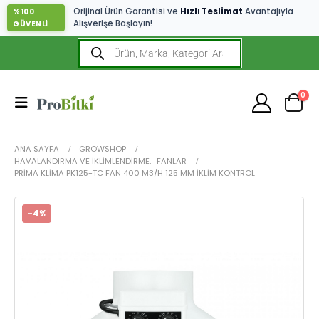
Orijinal Ürün Garantisi ve
Hızlı Teslimat
Avantajıyla
%100
Alışverişe Başlayın!
GÜVENLİ
0
ANA SAYFA
GROWSHOP
HAVALANDIRMA VE İKLIMLENDIRME
,
FANLAR
PRIMA KLIMA PK125-TC FAN 400 M3/H 125 MM İKLIM KONTROL
-4%