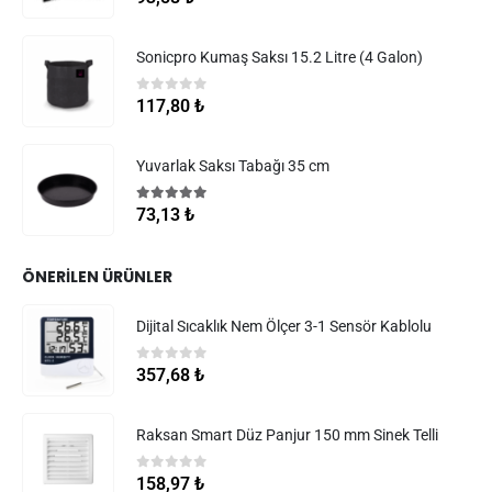
Sonicpro Kumaş Saksı 15.2 Litre (4 Galon)
0
5 üzerinden
117,80
₺
Yuvarlak Saksı Tabağı 35 cm
5.00
5 üzerinden
73,13
₺
ÖNERILEN ÜRÜNLER
Dijital Sıcaklık Nem Ölçer 3-1 Sensör Kablolu
0
5 üzerinden
357,68
₺
Raksan Smart Düz Panjur 150 mm Sinek Telli
0
5 üzerinden
158,97
₺