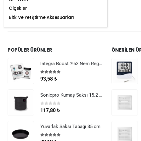
Ölçekler
Bitki ve Yetiştirme Aksesuarları
POPÜLER ÜRÜNLER
ÖNERILEN Ü
Integra Boost %62 Nem Regülatörü 8 g
5.00
5 üzerinden
93,58
₺
Sonicpro Kumaş Saksı 15.2 Litre (4 Galon)
0
5 üzerinden
117,80
₺
Yuvarlak Saksı Tabağı 35 cm
5.00
5 üzerinden