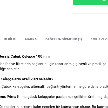
EK BILGI
MARKA
DEĞERLENDIRMELER (1)
SORU VE 
Sessiz Çabuk Kelepçe 100 mm
dan fan ve filtrelerin bağlantısı için tasarlanmış güvenli ve pratik ç
iğe sahiptir.
elepçelerin özellikleri nelerdir?
:
Çabuk kelepçeler, alternatif bağlantı yöntemlerine göre daha pratik 
eme:
Prima Klima çabuk kelepçeler paslanmaz çelikten üretilmiş daya
elepçelerin iç kısmı kalın neoplen bir katmandan oluşur. Bu katma