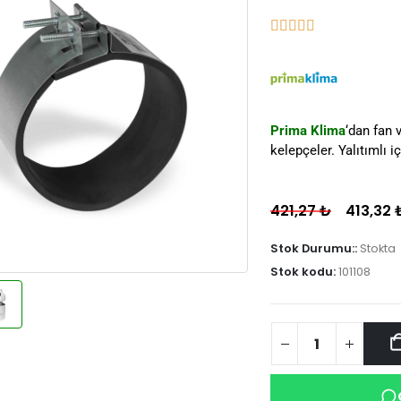
Prima Klima
‘dan fan v
kelepçeler. Yalıtımlı 
421,27
₺
413,32
Stok Durumu::
Stokta
Stok kodu:
101108