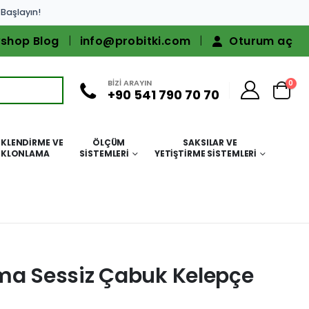
 Başlayın!
shop Blog
info@probitki.com
Oturum aç
BİZİ ARAYIN
0
+90 541 790 70 70
KLENDIRME VE
ÖLÇÜM
SAKSILAR VE
KLONLAMA
SISTEMLERI
YETIŞTIRME SISTEMLERI
ma Sessiz Çabuk Kelepçe