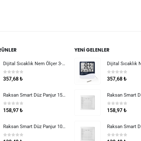
RÜNLER
YENI GELENLER
Dijital Sıcaklık Nem Ölçer 3-1 Sensör Kablolu
0
5 üzerinden
0
5 üzerinden
357,68
₺
357,68
₺
Raksan Smart Düz Panjur 150 mm Sinek Telli
0
5 üzerinden
0
5 üzerinden
158,97
₺
158,97
₺
Raksan Smart Düz Panjur 100 mm Sinek Telli
0
5 üzerinden
0
5 üzerinden