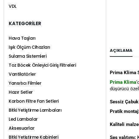
VDL
KATEGORİLER
Hava Taşları
Işık Ölçüm Cihazları
AÇIKLAMA
Sulama Sistemleri
Toz Böcek Önleyici Giriş Filtreleri
Prima Klima 
Vantilatörler
Prima Klima
‘
Yansıtıcı Filmler
düşürücü özell
Hazır Setler
Karbon Filtre Fan Setleri
Sessiz Çabuk K
Bitki Yetiştirme Lambaları
Pratik montaj
Led Lambalar
Kaliteli malz
Aksesuarlar
Bitki Yetiştirme Kabinleri
Ses yalıtımı:
K