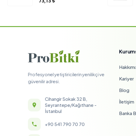
73,13
₺
Kurum
Hakkımı
Profesyonel yetiştiricilerin yenilikçi ve
Kariyer
güvenilir adresi.
Blog
Cihangir Sokak 32 B,
İletişim
Seyrantepe/Kağıthane -
İstanbul
Banka Bi
+90 541 790 70 70