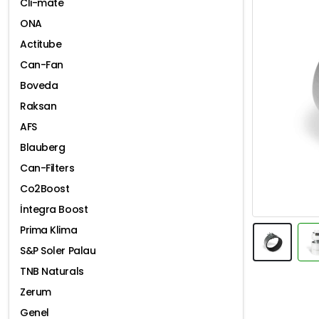
Cli-mate
ONA
Actitube
Can-Fan
Boveda
Raksan
AFS
Blauberg
Can-Filters
Co2Boost
İntegra Boost
Prima Klima
S&P Soler Palau
TNB Naturals
Zerum
Genel