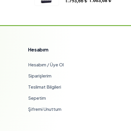
1.663,68
₺
1.793,66
₺
Hesabım
Hesabım / Üye Ol
Siparişlerim
Teslimat Bilgileri
Sepetim
Şifremi Unuttum