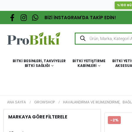
%100 GÜ
BİZİ İNSTAGRAM'DA TAKİP EDİN!
BITKI BESINLERI, TAKVIYELER
BITKI YETIŞTIRME
BITKI YET
BITKI SAĞLIĞI
KABINLERI
AKSESUA
ANA SAYFA
GROWSHOP
HAVALANDIRMA VE İKLIMLENDIRME
,
BAĞL
MARKAYA GÖRE FİLTERELE
-2%