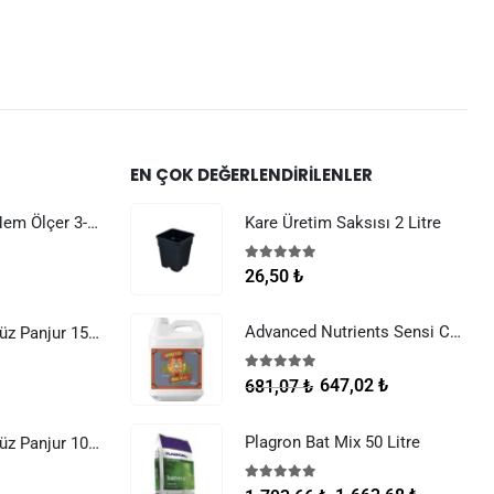
EN ÇOK DEĞERLENDIRILENLER
Dijital Sıcaklık Nem Ölçer 3-1 Sensör Kablolu
Kare Üretim Saksısı 2 Litre
5.00
5 üzerinden
26,50
₺
Advanced Nutrients Sensi Cal Mag Xtra 250 ml
Raksan Smart Düz Panjur 150 mm Sinek Telli
5.00
5 üzerinden
647,02
₺
681,07
₺
Plagron Bat Mix 50 Litre
Raksan Smart Düz Panjur 100 mm Sinek Telli
5.00
5 üzerinden