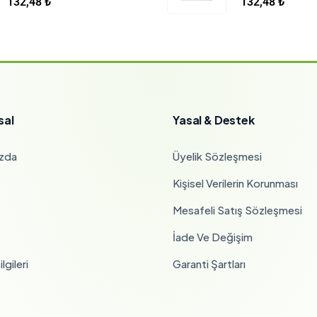
132,48
₺
132,48
₺
sal
Yasal & Destek
zda
Üyelik Sözleşmesi
Kişisel Verilerin Korunması
Mesafeli Satış Sözleşmesi
İade Ve Değişim
lgileri
Garanti Şartları