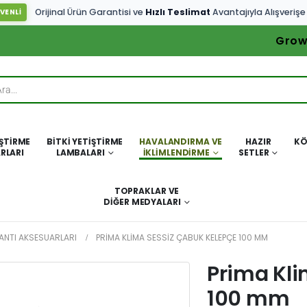
Orijinal Ürün Garantisi ve
Hızlı Teslimat
Avantajıyla Alışverişe
VENLİ
Grow
IŞTIRME
BITKI YETIŞTIRME
HAVALANDIRMA VE
HAZIR
KÖ
RLARI
LAMBALARI
İKLIMLENDIRME
SETLER
TOPRAKLAR VE
DIĞER MEDYALARI
ANTI AKSESUARLARI
PRIMA KLIMA SESSIZ ÇABUK KELEPÇE 100 MM
Prima Kli
100 mm