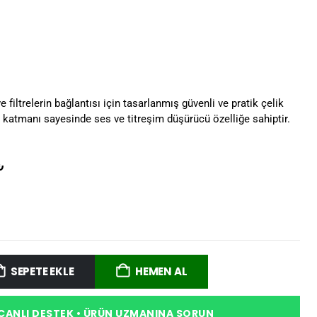
e filtrelerin bağlantısı için tasarlanmış güvenli ve pratik çelik
iç katmanı sayesinde ses ve titreşim düşürücü özelliğe sahiptir.
₺
SEPETE EKLE
HEMEN AL
CANLI DESTEK • ÜRÜN UZMANINA SORUN