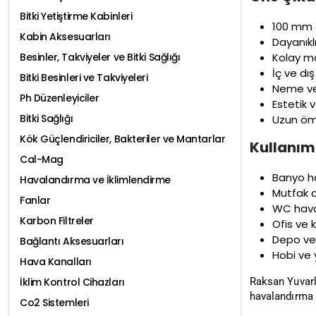
Bitki Yetiştirme Kabinleri
100 mm ç
Kabin Aksesuarları
Dayanıklı
Kolay mo
Besinler, Takviyeler ve Bitki Sağlığı
İç ve dı
Bitki Besinleri ve Takviyeleri
Neme ve 
Ph Düzenleyiciler
Estetik 
Bitki Sağlığı
Uzun ömü
Kök Güçlendiriciler, Bakteriler ve Mantarlar
Kullanım
Cal-Mag
Banyo h
Havalandırma ve İklimlendirme
Mutfak a
Fanlar
WC hava
Karbon Filtreler
Ofis ve 
Depo ve 
Bağlantı Aksesuarları
Hobi ve 
Hava Kanalları
Raksan Yuvarl
İklim Kontrol Cihazları
havalandırma 
Co2 Sistemleri