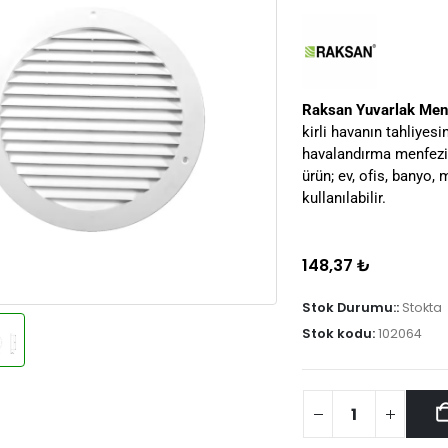
Raksan Yuvarlak Me
kirli havanın tahliyes
havalandırma menfezid
ürün; ev, ofis, banyo,
kullanılabilir.
148,37
₺
Stok Durumu::
Stokta
Stok kodu:
102064