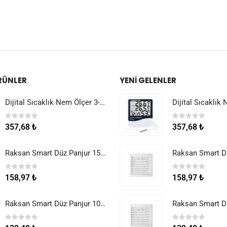
RÜNLER
YENI GELENLER
Dijital Sıcaklık Nem Ölçer 3-1 Sensör Kablolu
0
5 üzerinden
0
5 üzerinden
357,68
₺
357,68
₺
Raksan Smart Düz Panjur 150 mm Sinek Telli
0
5 üzerinden
0
5 üzerinden
158,97
₺
158,97
₺
Raksan Smart Düz Panjur 100 mm Sinek Telli
0
5 üzerinden
0
5 üzerinden