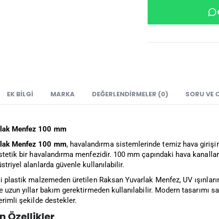
EK BILGI
MARKA
DEĞERLENDIRMELER (0)
SORU VE 
rlak Menfez 100 mm
rlak Menfez 100 mm
, havalandırma sistemlerinde temiz hava girişin
stetik bir havalandırma menfezidir. 100 mm çapındaki hava kanalları
striyel alanlarda güvenle kullanılabilir.
li plastik malzemeden üretilen Raksan Yuvarlak Menfez, UV ışınların
ve uzun yıllar bakım gerektirmeden kullanılabilir. Modern tasarımı 
erimli şekilde destekler.
 Özellikler