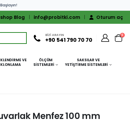
 Başlayın!
shop Blog
info@probitki.com
Oturum aç
BİZİ ARAYIN
0
+90 541 790 70 70
KLENDIRME VE
ÖLÇÜM
SAKSILAR VE
KLONLAMA
SISTEMLERI
YETIŞTIRME SISTEMLERI
uvarlak Menfez 100 mm