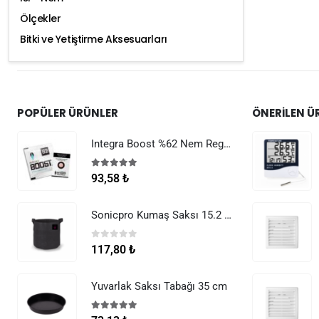
Ölçekler
Bitki ve Yetiştirme Aksesuarları
POPÜLER ÜRÜNLER
ÖNERILEN Ü
Integra Boost %62 Nem Regülatörü 8 g
5.00
5 üzerinden
93,58
₺
Sonicpro Kumaş Saksı 15.2 Litre (4 Galon)
0
5 üzerinden
117,80
₺
Yuvarlak Saksı Tabağı 35 cm
5.00
5 üzerinden