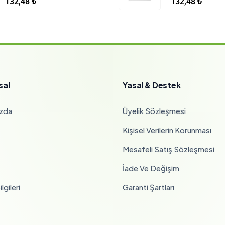
132,48
₺
132,48
₺
sal
Yasal & Destek
zda
Üyelik Sözleşmesi
Kişisel Verilerin Korunması
Mesafeli Satış Sözleşmesi
İade Ve Değişim
lgileri
Garanti Şartları