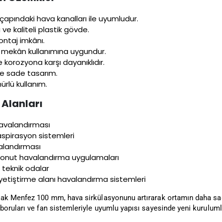
apındaki hava kanalları ile uyumludur.
 ve kaliteli plastik gövde.
ntaj imkânı.
ş mekân kullanımına uygundur.
korozyona karşı dayanıklıdır.
ve sade tasarım.
rlü kullanım.
 Alanları
avalandırması
spirasyon sistemleri
landırması
konut havalandırma uygulamaları
teknik odalar
yetiştirme alanı havalandırma sistemleri
ak Menfez 100 mm, hava sirkülasyonunu artırarak ortamın daha sağl
boruları ve fan sistemleriyle uyumlu yapısı sayesinde yeni kurulum