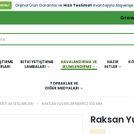
Orijinal Ürün Garantisi ve
Hızlı Teslimat
Avantajıyla Alışverişe
VENLİ
Grow
IŞTIRME
BITKI YETIŞTIRME
HAVALANDIRMA VE
HAZIR
KÖ
RLARI
LAMBALARI
İKLIMLENDIRME
SETLER
TOPRAKLAR VE
DIĞER MEDYALARI
ANTI AKSESUARLARI
RAKSAN YUVARLAK MENFEZ 100 MM
Raksan Y