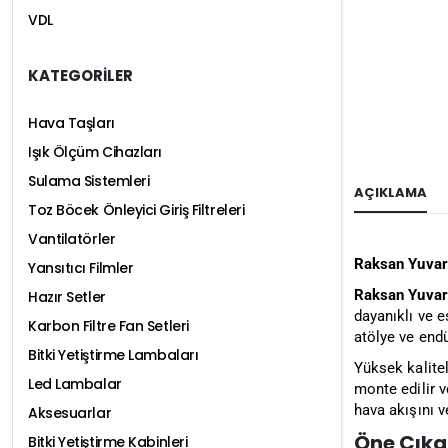
VDL
KATEGORİLER
Hava Taşları
Işık Ölçüm Cihazları
Sulama Sistemleri
AÇIKLAMA
Toz Böcek Önleyici Giriş Filtreleri
Vantilatörler
Raksan Yuva
Yansıtıcı Filmler
Raksan Yuva
Hazır Setler
dayanıklı ve e
Karbon Filtre Fan Setleri
atölye ve endü
Bitki Yetiştirme Lambaları
Yüksek kalite
Led Lambalar
monte edilir 
hava akışını v
Aksesuarlar
Öne Çıkan
Bitki Yetiştirme Kabinleri