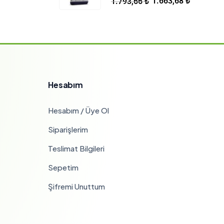
1.663,68
₺
1.793,66
₺
Hesabım
Hesabım / Üye Ol
Siparişlerim
Teslimat Bilgileri
Sepetim
Şifremi Unuttum