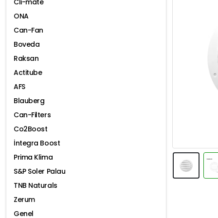
Cli-mate
ONA
Can-Fan
Boveda
Raksan
Actitube
AFS
Blauberg
Can-Filters
Co2Boost
İntegra Boost
Prima Klima
S&P Soler Palau
TNB Naturals
Zerum
Genel