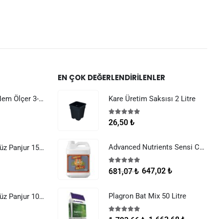
EN ÇOK DEĞERLENDIRILENLER
Dijital Sıcaklık Nem Ölçer 3-1 Sensör Kablolu
Kare Üretim Saksısı 2 Litre
5.00
5 üzerinden
26,50
₺
Advanced Nutrients Sensi Cal Mag Xtra 250 ml
Raksan Smart Düz Panjur 150 mm Sinek Telli
5.00
5 üzerinden
647,02
₺
681,07
₺
Plagron Bat Mix 50 Litre
Raksan Smart Düz Panjur 100 mm Sinek Telli
5.00
5 üzerinden