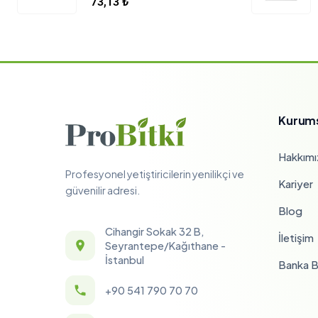
73,13
₺
Kurum
Hakkımı
Profesyonel yetiştiricilerin yenilikçi ve
Kariyer
güvenilir adresi.
Blog
Cihangir Sokak 32 B,
İletişim
Seyrantepe/Kağıthane -
İstanbul
Banka Bi
+90 541 790 70 70