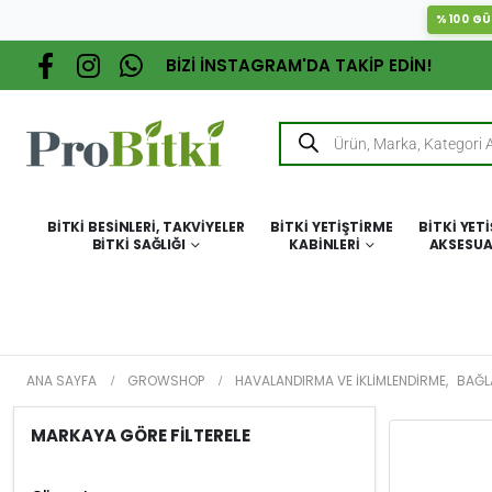
%100 GÜ
BİZİ İNSTAGRAM'DA TAKİP EDİN!
BITKI BESINLERI, TAKVIYELER
BITKI YETIŞTIRME
BITKI YET
BITKI SAĞLIĞI
KABINLERI
AKSESUA
ANA SAYFA
GROWSHOP
HAVALANDIRMA VE İKLIMLENDIRME
,
BAĞL
MARKAYA GÖRE FİLTERELE