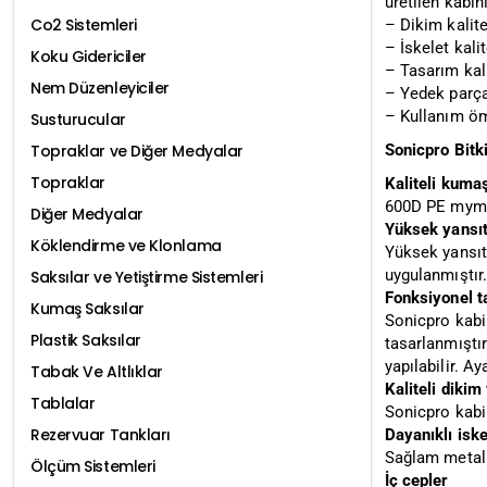
üretilen kabin
Co2 Sistemleri
– Dikim kalite
– İskelet kali
Koku Gidericiler
– Tasarım kali
Nem Düzenleyiciler
– Yedek parça
– Kullanım öm
Susturucular
Sonicpro Bitki
Topraklar ve Diğer Medyalar
Topraklar
Kaliteli kuma
600D PE mymar
Diğer Medyalar
Yüksek yansı
Köklendirme ve Klonlama
Yüksek yansıtm
uygulanmıştır.
Saksılar ve Yetiştirme Sistemleri
Fonksiyonel t
Kumaş Saksılar
Sonicpro kabin
Plastik Saksılar
tasarlanmıştır
yapılabilir. A
Tabak Ve Altlıklar
Kaliteli diki
Tablalar
Sonicpro kabin
Rezervuar Tankları
Dayanıklı iske
Sağlam metal b
Ölçüm Sistemleri
İç cepler