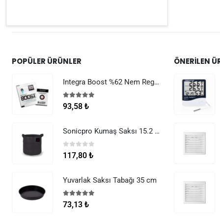
POPÜLER ÜRÜNLER
ÖNERILEN Ü
Integra Boost %62 Nem Regülatörü 8 g
5.00
5 üzerinden
93,58
₺
Sonicpro Kumaş Saksı 15.2 Litre (4 Galon)
0
5 üzerinden
117,80
₺
Yuvarlak Saksı Tabağı 35 cm
5.00
5 üzerinden
73,13
₺