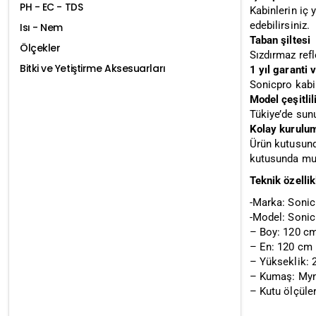
PH - EC - TDS
Kabinlerin iç
edebilirsiniz.
Isı - Nem
Taban şiltesi
Ölçekler
Sızdırmaz refl
Bitki ve Yetiştirme Aksesuarları
1 yıl garanti
Sonicpro kabin
Model çeşitlil
Tükiye’de sunu
Kolay kurulu
Ürün kutusund
kutusunda muh
Teknik özellik
-Marka: Sonic
-Model: Soni
– Boy: 120 c
– En: 120 cm
– Yükseklik: 
– Kumaş: My
– Kutu ölçüle