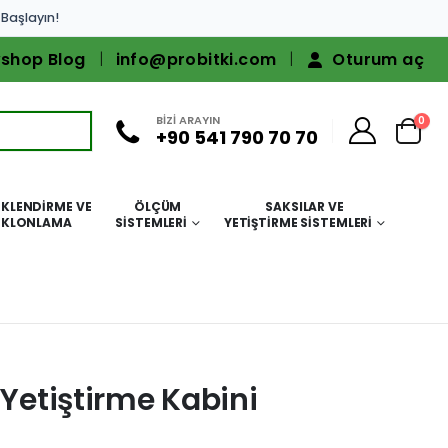
 Başlayın!
shop Blog
info@probitki.com
Oturum aç
BİZİ ARAYIN
0
+90 541 790 70 70
KLENDIRME VE
ÖLÇÜM
SAKSILAR VE
KLONLAMA
SISTEMLERI
YETIŞTIRME SISTEMLERI
 Yetiştirme Kabini