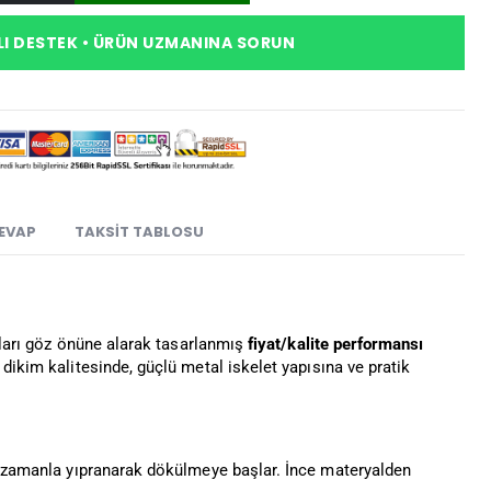
I DESTEK • ÜRÜN UZMANINA SORUN
CEVAP
TAKSIT TABLOSU
açları göz önüne alarak tasarlanmış
fiyat/kalite performansı
 dikim kalitesinde, güçlü metal iskelet yapısına ve pratik
aş zamanla yıpranarak dökülmeye başlar. İnce materyalden