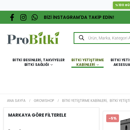
%100 GÜ
BİZİ İNSTAGRAM'DA TAKİP EDİN!
BITKI BESINLERI, TAKVIYELER
BITKI YETIŞTIRME
BITKI YET
BITKI SAĞLIĞI
KABINLERI
AKSESUA
ANA SAYFA
GROWSHOP
BITKI YETIŞTIRME KABINLERI
,
BITKI YETIŞ
MARKAYA GÖRE FİLTERELE
-5%