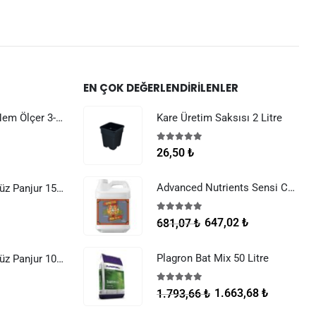
EN ÇOK DEĞERLENDIRILENLER
Dijital Sıcaklık Nem Ölçer 3-1 Sensör Kablolu
Kare Üretim Saksısı 2 Litre
5.00
5 üzerinden
26,50
₺
Advanced Nutrients Sensi Cal Mag Xtra 250 ml
Raksan Smart Düz Panjur 150 mm Sinek Telli
5.00
5 üzerinden
647,02
₺
681,07
₺
Plagron Bat Mix 50 Litre
Raksan Smart Düz Panjur 100 mm Sinek Telli
5.00
5 üzerinden
1.663,68
₺
1.793,66
₺