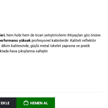
leri
, hem hobi hem de ticari yetiştiricilerin ihtiyaçları göz önüne
 performansı
yüksek
profesyonel kabinlerdir. Kaliteli reflektör
dikim kalitesinde, güçlü metal iskelet yapısına ve pratik
ktada hava çıkışlarına sahiptir.
 EKLE
HEMEN AL