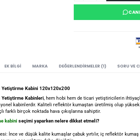
CANL
EK BILGI
MARKA
DEĞERLENDIRMELER (1)
SORU VE 
i Yetiştirme Kabini 120x120x200
 Yetiştirme Kabinleri
, hem hobi hem de ticari yetiştiricilerin ihtiy
yonel kabinlerdir. Kaliteli reflektör kumaştan üretilmiş olup yüksek
ı farklı birçok noktada hava çıkışlarına sahiptir.
me kabini
seçimi yaparken nelere dikkat etmeli?
esi: İnce ve düşük kalite kumaşlar çabuk yırtılır, iç reflektör kum