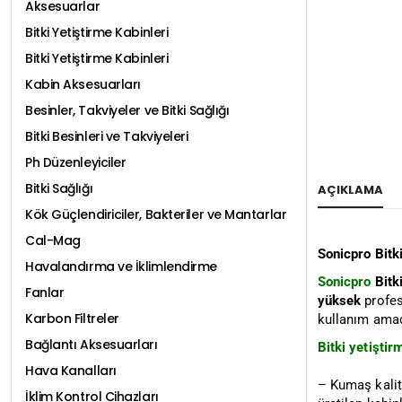
Aksesuarlar
Bitki Yetiştirme Kabinleri
Bitki Yetiştirme Kabinleri
Kabin Aksesuarları
Besinler, Takviyeler ve Bitki Sağlığı
Bitki Besinleri ve Takviyeleri
Ph Düzenleyiciler
Bitki Sağlığı
AÇIKLAMA
Kök Güçlendiriciler, Bakteriler ve Mantarlar
Cal-Mag
Sonicpro Bitk
Havalandırma ve İklimlendirme
Sonicpro
Bitki
Fanlar
yüksek
profes
Karbon Filtreler
kullanım amaçl
Bağlantı Aksesuarları
Bitki yetiştir
Hava Kanalları
– Kumaş kalit
İklim Kontrol Cihazları