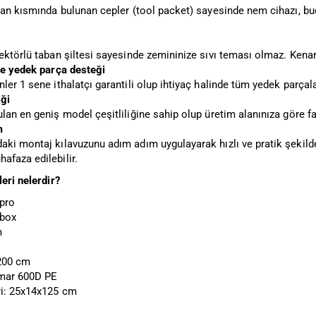
 yan kısmında bulunan cepler (tool packet) sayesinde nem cihazı, b
ektörlü taban şiltesi sayesinde zemininize sıvı teması olmaz. Kenar çı
 ve yedek parça desteği
ler 1 sene ithalatçı garantili olup ihtiyaç halinde tüm yedek parçal
iği
lan en geniş model çeşitliliğine sahip olup üretim alanınıza göre f
m
aki montaj kılavuzunu adım adım uygulayarak hızlı ve pratik şekild
afaza edilebilir.
leri nelerdir?
pro
cbox
m
200 cm
mar 600D PE
ri: 25x14x125 cm