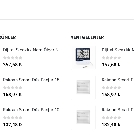
RÜNLER
YENI GELENLER
Dijital Sıcaklık Nem Ölçer 3-1 Sensör Kablolu
0
5 üzerinden
0
5 üzerinden
357,68
₺
357,68
₺
Raksan Smart Düz Panjur 150 mm Sinek Telli
0
5 üzerinden
0
5 üzerinden
158,97
₺
158,97
₺
Raksan Smart Düz Panjur 100 mm Sinek Telli
0
5 üzerinden
0
5 üzerinden
132,48
₺
132,48
₺