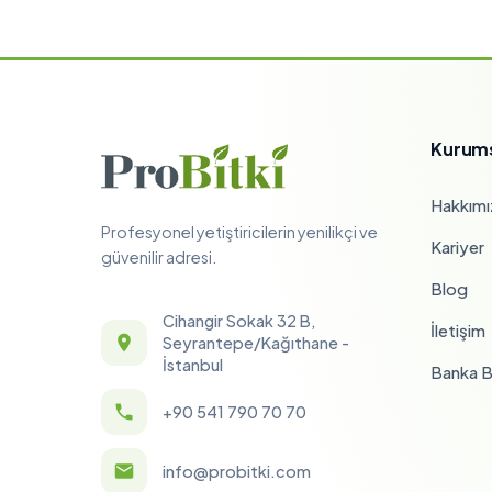
Kurum
Hakkımı
Profesyonel yetiştiricilerin yenilikçi ve
Kariyer
güvenilir adresi.
Blog
Cihangir Sokak 32 B,
İletişim
Seyrantepe/Kağıthane -
İstanbul
Banka Bi
+90 541 790 70 70
info@probitki.com