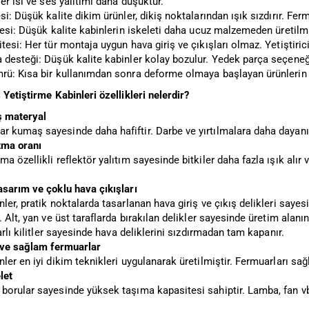
ler ısı ve ses yalıtımı daha düşüktür.
si: Düşük kalite dikim ürünler, dikiş noktalarından ışık sızdırır. F
tesi: Düşük kalite kabinlerin iskeleti daha ucuz malzemeden üretilmi
tesi: Her tür montaja uygun hava giriş ve çıkışları olmaz. Yetiştiri
 desteği: Düşük kalite kabinler kolay bozulur. Yedek parça seçeneği
rü: Kısa bir kullanımdan sonra deforme olmaya başlayan ürünlerin ku
 Yetiştirme Kabinleri özellikleri nelerdir?
ş materyal
 kumaş sayesinde daha hafiftir. Darbe ve yırtılmalara daha dayanık
tma oranı
a özellikli reflektör yalıtım sayesinde bitkiler daha fazla ışık alır v
asarım ve çoklu hava çıkışları
ler, pratik noktalarda tasarlanan hava giriş ve çıkış delikleri say
. Alt, yan ve üst taraflarda bırakılan delikler sayesinde üretim alan
yarlı kilitler sayesinde hava deliklerini sızdırmadan tam kapanır.
m ve sağlam fermuarlar
ler en iyi dikim teknikleri uygulanarak üretilmiştir. Fermuarları s
let
orular sayesinde yüksek taşıma kapasitesi sahiptir. Lamba, fan vb ci