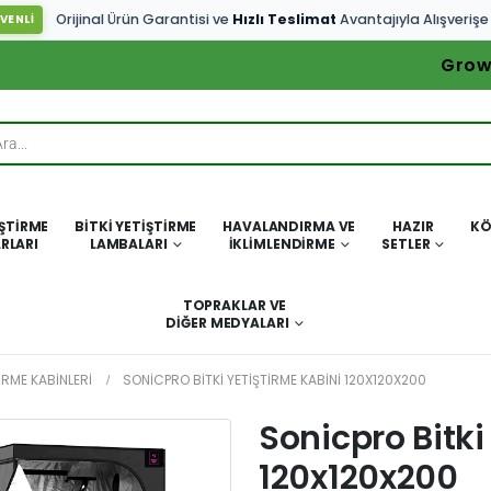
Orijinal Ürün Garantisi ve
Hızlı Teslimat
Avantajıyla Alışverişe
VENLİ
Grow
IŞTIRME
BITKI YETIŞTIRME
HAVALANDIRMA VE
HAZIR
KÖ
RLARI
LAMBALARI
İKLIMLENDIRME
SETLER
TOPRAKLAR VE
DIĞER MEDYALARI
TIRME KABINLERI
SONICPRO BITKI YETIŞTIRME KABINI 120X120X200
Sonicpro Bitki
120x120x200