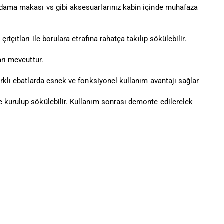
udama makası vs gibi aksesuarlarınız kabin içinde muhafaza
tçıtları ile borulara etrafına rahatça takılıp sökülebilir.
arı mevcuttur.
arklı ebatlarda esnek ve fonksiyonel kullanım avantajı sağlar
e kurulup sökülebilir. Kullanım sonrası demonte edilerelek