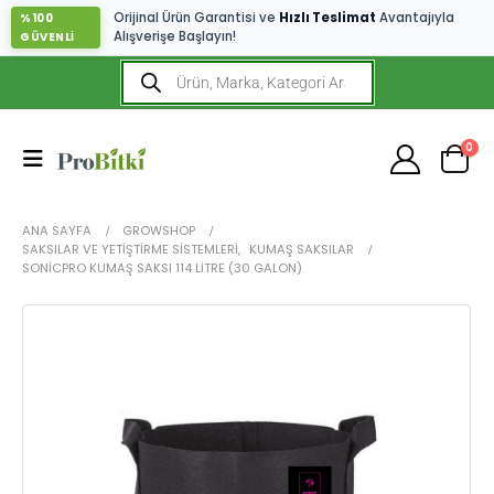
Orijinal Ürün Garantisi ve
Hızlı Teslimat
Avantajıyla
%100
Alışverişe Başlayın!
GÜVENLİ
0
ANA SAYFA
GROWSHOP
SAKSILAR VE YETIŞTIRME SISTEMLERI
,
KUMAŞ SAKSILAR
SONICPRO KUMAŞ SAKSI 114 LITRE (30 GALON)