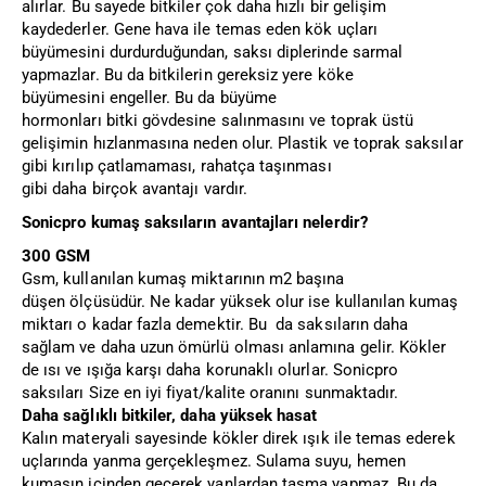
alırlar. Bu sayede bitkiler çok daha hızlı bir gelişim
kaydederler. Gene hava ile temas eden kök uçları
büyümesini durdurduğundan, saksı diplerinde sarmal
yapmazlar. Bu da bitkilerin gereksiz yere köke
büyümesini engeller. Bu da büyüme
hormonları bitki gövdesine salınmasını ve toprak üstü
gelişimin hızlanmasına neden olur. Plastik ve toprak saksılar
gibi kırılıp çatlamaması, rahatça taşınması
gibi daha birçok avantajı vardır.
Sonicpro kumaş saksıların avantajları nelerdir?
300 GSM
Gsm, kullanılan kumaş miktarının m2 başına
düşen ölçüsüdür. Ne kadar yüksek olur ise kullanılan kumaş
miktarı o kadar fazla demektir. Bu da saksıların daha
sağlam ve daha uzun ömürlü olması anlamına gelir. Kökler
de ısı ve ışığa karşı daha korunaklı olurlar. Sonicpro
saksıları Size en iyi fiyat/kalite oranını sunmaktadır.
Daha sağlıklı bitkiler, daha yüksek hasat
Kalın materyali sayesinde kökler direk ışık ile temas ederek
uçlarında yanma gerçekleşmez. Sulama suyu, hemen
kumaşın içinden geçerek yanlardan taşma yapmaz. Bu da