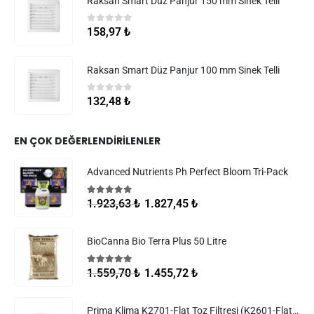
Raksan Smart Düz Panjur 150 mm Sinek Telli
0
5 üzerinden
158,97
₺
Raksan Smart Düz Panjur 100 mm Sinek Telli
0
5 üzerinden
132,48
₺
EN ÇOK DEĞERLENDIRILENLER
Advanced Nutrients Ph Perfect Bloom Tri-Pack
5.00
5 üzerinden
1.827,45
₺
1.923,63
₺
BioCanna Bio Terra Plus 50 Litre
5.00
5 üzerinden
1.455,72
₺
1.559,70
₺
Prima Klima K2701-Flat Toz Filtresi (K2601-Flat Filtreler)