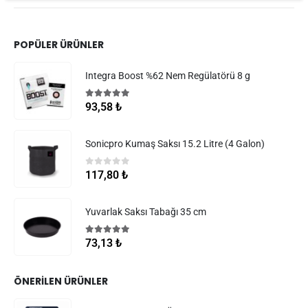
POPÜLER ÜRÜNLER
Integra Boost %62 Nem Regülatörü 8 g
5.00
5 üzerinden
93,58
₺
Sonicpro Kumaş Saksı 15.2 Litre (4 Galon)
0
5 üzerinden
117,80
₺
Yuvarlak Saksı Tabağı 35 cm
5.00
5 üzerinden
73,13
₺
ÖNERILEN ÜRÜNLER