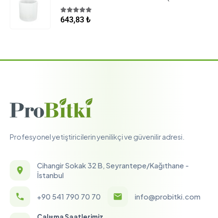
5.00
5 üzerinden
643,83
₺
Profesyonel yetiştiricilerin yenilikçi ve güvenilir adresi.
Cihangir Sokak 32 B, Seyrantepe/Kağıthane -
İstanbul
+90 541 790 70 70
info@probitki.com
Çalışma Saatlerimiz