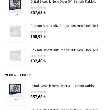
Dijital Sıcaklık Nem Ölçer 3-1 Sensör Kablolu
0
5 üzerinden
357,68
₺
Raksan Smart Düz Panjur 150 mm Sinek Telli
0
5 üzerinden
158,97
₺
Raksan Smart Düz Panjur 100 mm Sinek Telli
0
5 üzerinden
132,48
₺
YENI GELENLER
Dijital Sıcaklık Nem Ölçer 3-1 Sensör Kablolu
0
5 üzerinden
357,68
₺