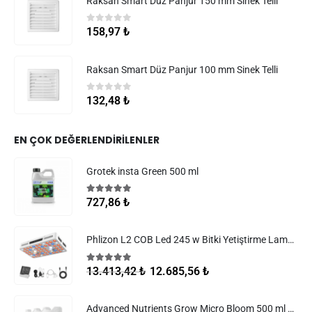
Raksan Smart Düz Panjur 150 mm Sinek Telli
0
5 üzerinden
158,97
₺
Raksan Smart Düz Panjur 100 mm Sinek Telli
0
5 üzerinden
132,48
₺
EN ÇOK DEĞERLENDIRILENLER
Grotek insta Green 500 ml
5.00
5 üzerinden
727,86
₺
Phlizon L2 COB Led 245 w Bitki Yetiştirme Lambası
5.00
5 üzerinden
12.685,56
₺
13.413,42
₺
Advanced Nutrients Grow Micro Bloom 500 ml Set