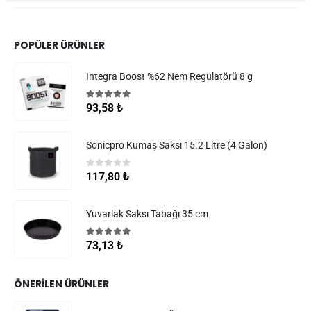
POPÜLER ÜRÜNLER
Integra Boost %62 Nem Regülatörü 8 g
5.00
5 üzerinden
93,58
₺
Sonicpro Kumaş Saksı 15.2 Litre (4 Galon)
0
5 üzerinden
117,80
₺
Yuvarlak Saksı Tabağı 35 cm
5.00
5 üzerinden
73,13
₺
ÖNERILEN ÜRÜNLER