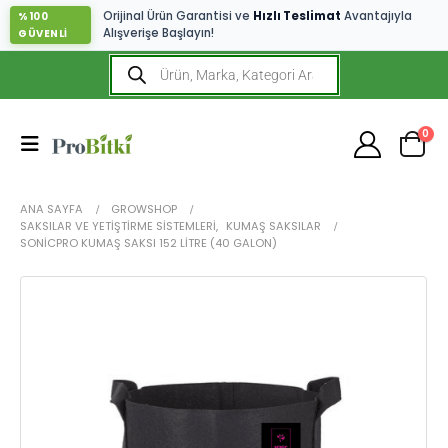
Orijinal Ürün Garantisi ve
Hızlı Teslimat
Avantajıyla
%100
Alışverişe Başlayın!
GÜVENLİ
0
ANA SAYFA
GROWSHOP
SAKSILAR VE YETIŞTIRME SISTEMLERI
,
KUMAŞ SAKSILAR
SONICPRO KUMAŞ SAKSI 152 LITRE (40 GALON)