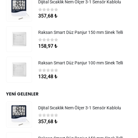
Dijital Sıcaklık Nem Ölçer 3-1 Sensör Kablolu
0
5 üzerinden
357,68
₺
Raksan Smart Düz Panjur 150 mm Sinek Telli
0
5 üzerinden
158,97
₺
Raksan Smart Düz Panjur 100 mm Sinek Telli
0
5 üzerinden
132,48
₺
YENI GELENLER
Dijital Sıcaklık Nem Ölçer 3-1 Sensör Kablolu
0
5 üzerinden
357,68
₺