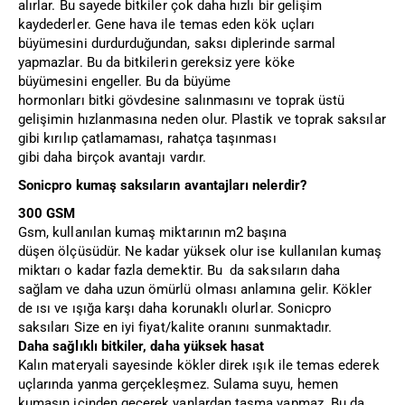
alırlar. Bu sayede bitkiler çok daha hızlı bir gelişim
kaydederler. Gene hava ile temas eden kök uçları
büyümesini durdurduğundan, saksı diplerinde sarmal
yapmazlar. Bu da bitkilerin gereksiz yere köke
büyümesini engeller. Bu da büyüme
hormonları bitki gövdesine salınmasını ve toprak üstü
gelişimin hızlanmasına neden olur. Plastik ve toprak saksılar
gibi kırılıp çatlamaması, rahatça taşınması
gibi daha birçok avantajı vardır.
Sonicpro kumaş saksıların avantajları nelerdir?
300 GSM
Gsm, kullanılan kumaş miktarının m2 başına
düşen ölçüsüdür. Ne kadar yüksek olur ise kullanılan kumaş
miktarı o kadar fazla demektir. Bu da saksıların daha
sağlam ve daha uzun ömürlü olması anlamına gelir. Kökler
de ısı ve ışığa karşı daha korunaklı olurlar. Sonicpro
saksıları Size en iyi fiyat/kalite oranını sunmaktadır.
Daha sağlıklı bitkiler, daha yüksek hasat
Kalın materyali sayesinde kökler direk ışık ile temas ederek
uçlarında yanma gerçekleşmez. Sulama suyu, hemen
kumaşın içinden geçerek yanlardan taşma yapmaz. Bu da