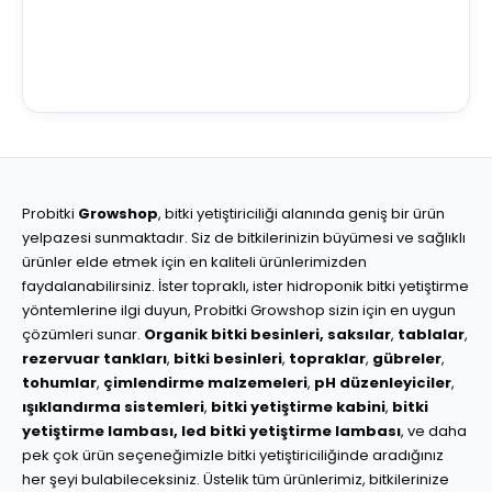
Probitki
Growshop
, bitki yetiştiriciliği alanında geniş bir ürün
yelpazesi sunmaktadır. Siz de bitkilerinizin büyümesi ve sağlıklı
ürünler elde etmek için en kaliteli ürünlerimizden
faydalanabilirsiniz. İster topraklı, ister hidroponik bitki yetiştirme
yöntemlerine ilgi duyun, Probitki Growshop sizin için en uygun
çözümleri sunar.
Organik bitki besinleri,
saksılar
,
tablalar
,
rezervuar tankları
,
bitki besinleri
,
topraklar
,
gübreler
,
tohumlar
,
çimlendirme malzemeleri
,
pH düzenleyiciler
,
ışıklandırma sistemleri
,
bitki yetiştirme kabini
,
bitki
yetiştirme lambası,
led bitki yetiştirme lambası
, ve daha
pek çok ürün seçeneğimizle bitki yetiştiriciliğinde aradığınız
her şeyi bulabileceksiniz. Üstelik tüm ürünlerimiz, bitkilerinize