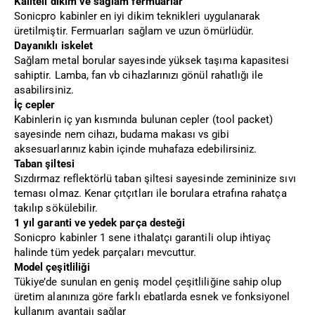
Kaliteli dikim ve sağlam fermuarlar
Sonicpro kabinler en iyi dikim teknikleri uygulanarak
üretilmiştir. Fermuarları sağlam ve uzun ömürlüdür.
Dayanıklı iskelet
Sağlam metal borular sayesinde yüksek taşıma kapasitesi
sahiptir. Lamba, fan vb cihazlarınızı gönül rahatlığı ile
asabilirsiniz.
İç cepler
Kabinlerin iç yan kısmında bulunan cepler (tool packet)
sayesinde nem cihazı, budama makası vs gibi
aksesuarlarınız kabin içinde muhafaza edebilirsiniz.
Taban şiltesi
Sızdırmaz reflektörlü taban şiltesi sayesinde zemininize sıvı
teması olmaz. Kenar çıtçıtları ile borulara etrafına rahatça
takılıp sökülebilir.
1 yıl garanti ve yedek parça desteği
Sonicpro kabinler 1 sene ithalatçı garantili olup ihtiyaç
halinde tüm yedek parçaları mevcuttur.
Model çeşitliliği
Tükiye’de sunulan en geniş model çeşitliliğine sahip olup
üretim alanınıza göre farklı ebatlarda esnek ve fonksiyonel
kullanım avantajı sağlar