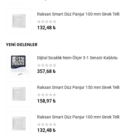
Raksan Smart Düz Panjur 100 mm Sinek Telli
0
5 üzerinden
132,48
₺
YENI GELENLER
Dijital Sıcaklık Nem Ölçer 3-1 Sensör Kablolu
0
5 üzerinden
357,68
₺
Raksan Smart Düz Panjur 150 mm Sinek Telli
0
5 üzerinden
158,97
₺
Raksan Smart Düz Panjur 100 mm Sinek Telli
0
5 üzerinden
132,48
₺