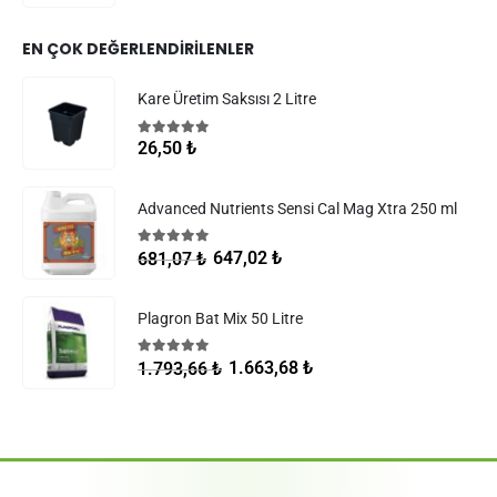
EN ÇOK DEĞERLENDIRILENLER
Kare Üretim Saksısı 2 Litre
5.00
5 üzerinden
26,50
₺
Advanced Nutrients Sensi Cal Mag Xtra 250 ml
5.00
5 üzerinden
647,02
₺
681,07
₺
Plagron Bat Mix 50 Litre
5.00
5 üzerinden
1.663,68
₺
1.793,66
₺