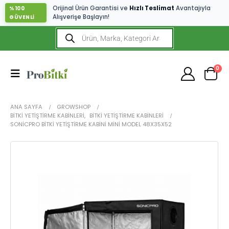
Orijinal Ürün Garantisi ve
Hızlı Teslimat
Avantajıyla
%100
Alışverişe Başlayın!
GÜVENLİ
0
ANA SAYFA
GROWSHOP
BITKI YETIŞTIRME KABINLERI
,
BITKI YETIŞTIRME KABINLERI
SONICPRO BITKI YETIŞTIRME KABINI MINI MODEL 48X35X52