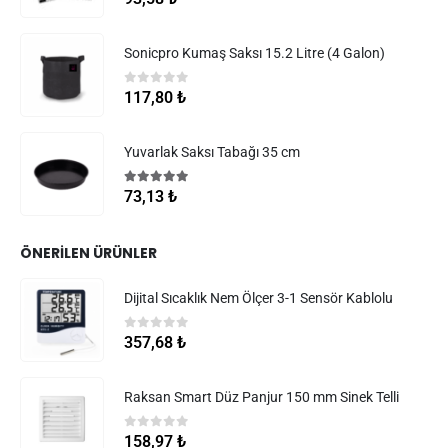
Sonicpro Kumaş Saksı 15.2 Litre (4 Galon)
0
5 üzerinden
117,80
₺
Yuvarlak Saksı Tabağı 35 cm
5.00
5 üzerinden
73,13
₺
ÖNERILEN ÜRÜNLER
Dijital Sıcaklık Nem Ölçer 3-1 Sensör Kablolu
0
5 üzerinden
357,68
₺
Raksan Smart Düz Panjur 150 mm Sinek Telli
0
5 üzerinden
158,97
₺