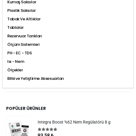
Kumaş Saksılar
Plastik Saksılar
Tabak Ve Altlıklar
Tablalar
Rezervuar Tankları
Ölçüm Sistemleri
PH - EC - TDS
Isı - Nem
Ölçekler
Bitki ve Yetiştirme Aksesuarları
POPÜLER ÜRÜNLER
Integra Boost %62 Nem Regülatörü 8 g
5.00
5 üzerinden
93,58
₺