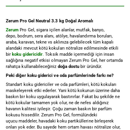
Zerum Pro Gel Neutral 3.3 kg Doğal Aromalı
Zerum
Pro Gel, sigara içilen alanlar, mutfak, banyo,
depo, bodrum, sera alanı, atölye, havalandırma boruları,
araba, karavan, tekne vs aklınıza gelebilecek tüm kapalı
alandaki mevcut kötü kokuları nötralize edilmesinde etkili
bir
koku gidericidir
.
Toksik madde içermediği için insan
sağlığına negatif etkisi olmayan Zerum Pro Gel, her ortamda
rahatça kullanabileceğiniz
doğa dostu
bir üründür.
Peki diğer koku giderici ve oda parfümlerinde farkı ne?
Standart koku gidericiler ve oda parfümleri, kötü kokuları
maskeleyerek etki ederler. Yani kötü kokunun üzerine daha
baskın bir koku uygulayarak bastırırlar. Fakat bu şekilde ne
kötü kokular tamamen yok olur, ne de nefes aldığınız
havanın kalitesi iyileşir. Çoğu zaman baskın bir parfüm
kokusu hissedilir. Zerum Pro Gel, formülündeki
uçucu maddeler, havadaki koku partiküllerine birleşerek
onları yok eder. Bu sayede hem ortam havası nötralize olur,