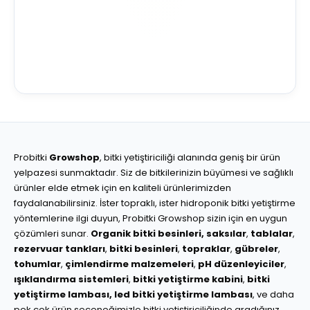
Probitki
Growshop
, bitki yetiştiriciliği alanında geniş bir ürün
yelpazesi sunmaktadır. Siz de bitkilerinizin büyümesi ve sağlıklı
ürünler elde etmek için en kaliteli ürünlerimizden
faydalanabilirsiniz. İster topraklı, ister hidroponik bitki yetiştirme
yöntemlerine ilgi duyun, Probitki Growshop sizin için en uygun
çözümleri sunar.
Organik bitki besinleri,
saksılar
,
tablalar
,
rezervuar tankları
,
bitki besinleri
,
topraklar
,
gübreler
,
tohumlar
,
çimlendirme malzemeleri
,
pH düzenleyiciler
,
ışıklandırma sistemleri
,
bitki yetiştirme kabini
,
bitki
yetiştirme lambası,
led bitki yetiştirme lambası
, ve daha
pek çok ürün seçeneğimizle bitki yetiştiriciliğinde aradığınız