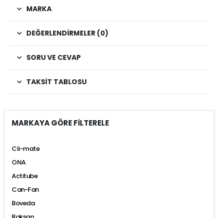
MARKA
DEĞERLENDIRMELER (0)
SORU VE CEVAP
TAKSIT TABLOSU
MARKAYA GÖRE FİLTERELE
Cli-mate
ONA
Actitube
Can-Fan
Boveda
Raksan