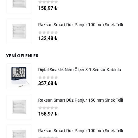
0
5 üzerinden
158,97
₺
Raksan Smart Düz Panjur 100 mm Sinek Telli
0
5 üzerinden
132,48
₺
YENI GELENLER
Dijital Sıcaklık Nem Ölçer 3-1 Sensör Kablolu
0
5 üzerinden
357,68
₺
Raksan Smart Düz Panjur 150 mm Sinek Telli
0
5 üzerinden
158,97
₺
Raksan Smart Düz Panjur 100 mm Sinek Telli