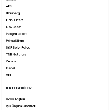
AFS
Blauberg
Can-Filters
Co2Boost
İntegra Boost
Prima Klima
S&P Soler Palau
TNB Naturals
Zerum
Genel
VDL
KATEGORİLER
Hava Taşları
Işık Ölçüm Cihazları