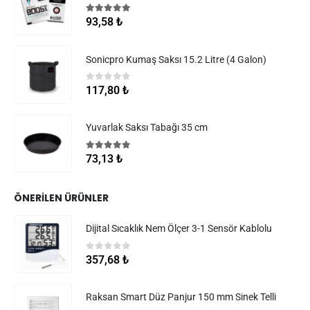
5.00
5 üzerinden
93,58
₺
Sonicpro Kumaş Saksı 15.2 Litre (4 Galon)
0
5 üzerinden
117,80
₺
Yuvarlak Saksı Tabağı 35 cm
5.00
5 üzerinden
73,13
₺
ÖNERILEN ÜRÜNLER
Dijital Sıcaklık Nem Ölçer 3-1 Sensör Kablolu
0
5 üzerinden
357,68
₺
Raksan Smart Düz Panjur 150 mm Sinek Telli