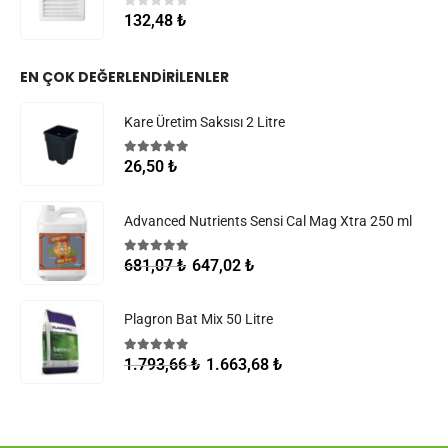
0
5 üzerinden
132,48
₺
EN ÇOK DEĞERLENDIRILENLER
Kare Üretim Saksısı 2 Litre
5.00
5 üzerinden
26,50
₺
Advanced Nutrients Sensi Cal Mag Xtra 250 ml
5.00
5 üzerinden
647,02
₺
681,07
₺
Plagron Bat Mix 50 Litre
5.00
5 üzerinden
1.663,68
₺
1.793,66
₺