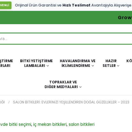
Orijinal Ürün Garantisi ve
Hızlı Teslimat
Avantajıyla Alışverişe
VENLİ
Grow
IŞTIRME
BITKI YETIŞTIRME
HAVALANDIRMA VE
HAZIR
KÖ
RLARI
LAMBALARI
İKLIMLENDIRME
SETLER
TOPRAKLAR VE
DIĞER MEDYALARI
IĞI
SALON BITKILERI: EVLERINIZI YEŞILLENDIREN DOĞAL GÜZELLIKLER – 2023
vde bitki seçimi
,
iç mekan bitkileri
,
salon bitkileri