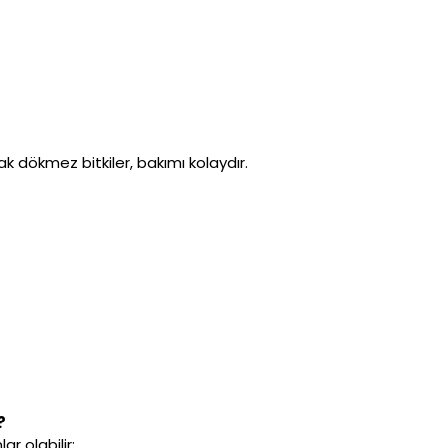
k dökmez bitkiler, bakımı kolaydır.
?
ar olabilir: