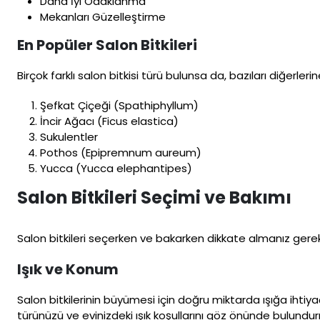
Daha İyi Odaklanma
Mekanları Güzelleştirme
En Popüler Salon Bitkileri
Birçok farklı salon bitkisi türü bulunsa da, bazıları diğerler
Şefkat Çiçeği (Spathiphyllum)
İncir Ağacı (Ficus elastica)
Sukulentler
Pothos (Epipremnum aureum)
Yucca (Yucca elephantipes)
Salon Bitkileri Seçimi ve Bakımı
Salon bitkileri seçerken ve bakarken dikkate almanız gereke
Işık ve Konum
Salon bitkilerinin büyümesi için doğru miktarda ışığa ihtiyaçl
türünüzü ve evinizdeki ışık koşullarını göz önünde bulundurm