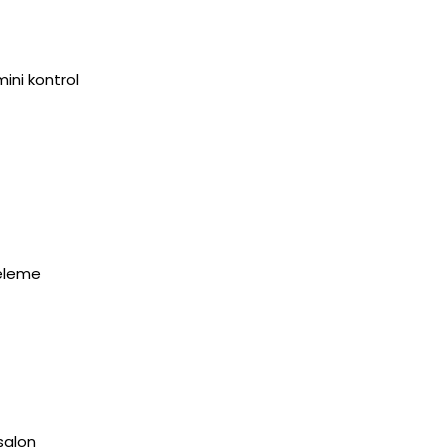
mini kontrol
releme
 salon