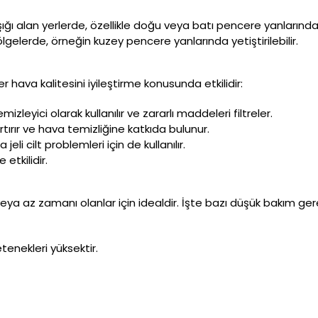
şığı alan yerlerde, özellikle doğu veya batı pencere yanlarında 
bölgelerde, örneğin kuzey pencere yanlarında yetiştirilebilir.
kiler hava kalitesini iyileştirme konusunda etkilidir:
eyici olarak kullanılır ve zararlı maddeleri filtreler.
ırır ve hava temizliğine katkıda bulunur.
eli cilt problemleri için de kullanılır.
etkilidir.
ya az zamanı olanlar için idealdir. İşte bazı düşük bakım gere
tenekleri yüksektir.