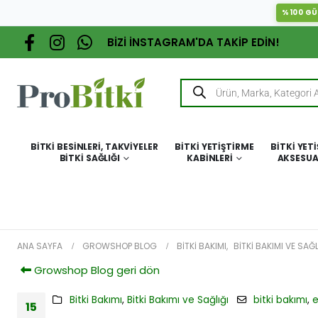
%100 GÜ
BİZİ İNSTAGRAM'DA TAKİP EDİN!
BITKI BESINLERI, TAKVIYELER
BITKI YETIŞTIRME
BITKI YET
BITKI SAĞLIĞI
KABINLERI
AKSESUA
ANA SAYFA
GROWSHOP BLOG
BITKI BAKIMI
,
BITKI BAKIMI VE SAĞL
Growshop Blog geri dön
Bitki Bakımı
,
Bitki Bakımı ve Sağlığı
bitki bakımı
,
e
15