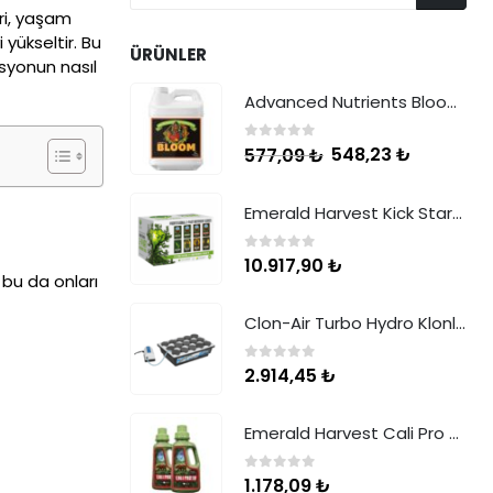
eri, yaşam
 yükseltir. Bu
ÜRÜNLER
asyonun nasıl
Advanced Nutrients Bloom 500 ml
0
5 üzerinden
548,23
₺
577,09
₺
Emerald Harvest Kick Starter Kit 2 Part
0
5 üzerinden
10.917,90
₺
, bu da onları
Clon-Air Turbo Hydro Klonlama Sistemi
0
5 üzerinden
2.914,45
₺
Emerald Harvest Cali Pro Bloom A+B 0.95 Litre
0
5 üzerinden
1.178,09
₺