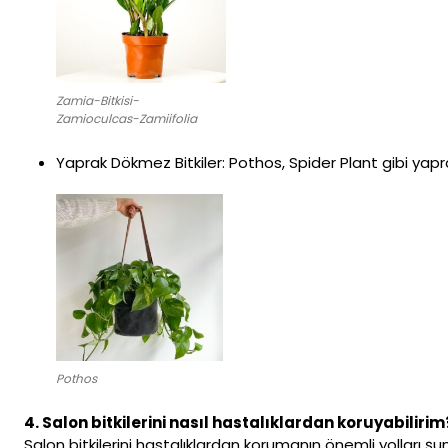
Zamia-Bitkisi-
Zamioculcas-Zamiifolia
Yaprak Dökmez Bitkiler: Pothos, Spider Plant gibi yapra
Pothos
4. Salon bitkilerini nasıl hastalıklardan koruyabilirim
Salon bitkilerini hastalıklardan korumanın önemli yolları şunl