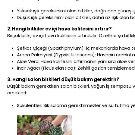
Yüksek ışık gereksinimi olan bitkiler, doğrudan güneş ı
Düşük ışık gereksinimi olan bitkiler, daha az ışık alan 
2. Hangi bitkiler ev içi hava kalitesini artırır?
Birçok bitki, ev içi hava kalitesini artırabilir. Özellikle şu bit
Şefkat Çiçeği (Spathiphyllum): İç mekanlarda hava temizl
Areca Palmiyesi (Dypsis lutescens): Havanın nemini art
Aloe Vera: Hava kalitesini artırmanın yanı sıra aloe vera j
İncir Ağacı (Ficus elastica): Zehirli gazları temizlemede 
3. Hangi salon bitkileri düşük bakım gerektirir?
Düşük bakım gerektiren salon bitkileri, yoğun iş temposu ve
örnekleri:
Sukulentler: Sık sulama gerektirmezler ve su tutma ye