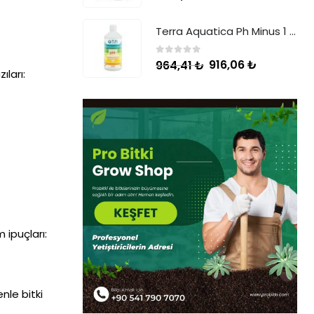
Terra Aquatica Ph Minus 1 Litre
0
5 üzerinden
916,06
₺
964,41
₺
ıları:
 ipuçları:
enle bitki