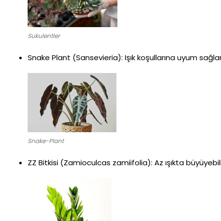
Sukulentler
Snake Plant (Sansevieria): Işık koşullarına uyum sağla
Snake-Plant
ZZ Bitkisi (Zamioculcas zamiifolia): Az ışıkta büyüyebi