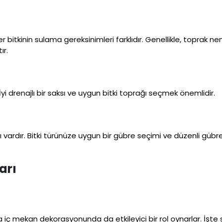
 Her bitkinin sulama gereksinimleri farklıdır. Genellikle, toprak ne
ır.
. İyi drenajlı bir saksı ve uygun bitki toprağı seçmek önemlidir.
arı vardır. Bitki türünüze uygun bir gübre seçimi ve düzenli güb
arı
ıra iç mekan dekorasyonunda da etkileyici bir rol oynarlar. İşte