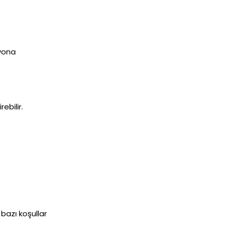
syona
ebilir.
 bazı koşullar