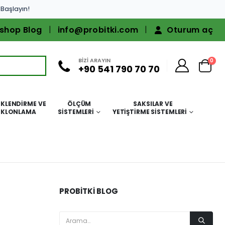
 Başlayın!
shop Blog
info@probitki.com
Oturum aç
BİZİ ARAYIN
0
+90 541 790 70 70
KLENDIRME VE
ÖLÇÜM
SAKSILAR VE
KLONLAMA
SISTEMLERI
YETIŞTIRME SISTEMLERI
PROBITKI BLOG