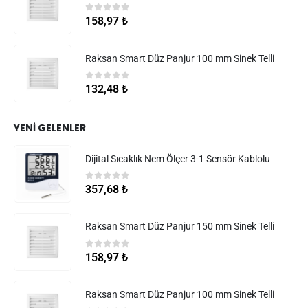
0
5 üzerinden
158,97
₺
Raksan Smart Düz Panjur 100 mm Sinek Telli
0
5 üzerinden
132,48
₺
YENI GELENLER
Dijital Sıcaklık Nem Ölçer 3-1 Sensör Kablolu
0
5 üzerinden
357,68
₺
Raksan Smart Düz Panjur 150 mm Sinek Telli
0
5 üzerinden
158,97
₺
Raksan Smart Düz Panjur 100 mm Sinek Telli