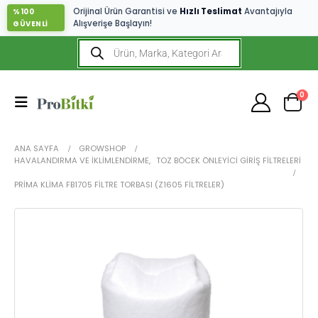
Orijinal Ürün Garantisi ve
Hızlı Teslimat
Avantajıyla
%100
Alışverişe Başlayın!
GÜVENLİ
0
ANA SAYFA
GROWSHOP
HAVALANDIRMA VE İKLIMLENDIRME
,
TOZ BÖCEK ÖNLEYICI GIRIŞ FILTRELERI
PRIMA KLIMA FB1705 FILTRE TORBASI (Z1605 FILTRELER)