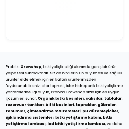
Probitki
Growshop
, bitki yetiştiriciliği alanında geniş bir ürün
yelpazesi sunmaktadır. Siz de bitkilerinizin büyümesi ve sağlıklı
ürünler elde etmek için en kaliteli ürünlerimizden
faydalanabilirsiniz. İster topraklı, ister hidroponik bitki yetiştirme
yöntemlerine ilgi duyun, Probitki Growshop sizin için en uygun
çözümleri sunar.
Organik bitki besinleri,
saksılar
,
tablalar
,
rezervuar tankları
,
bitki besinleri
,
topraklar
,
gübreler
,
tohumlar
,
çimlendirme malzemeleri
,
pH düzenleyiciler
,
ışıklandırma sistemleri
,
bitki yetiştirme kabini
,
bitki
yetiştirme lambası,
led bitki yetiştirme lambası
, ve daha