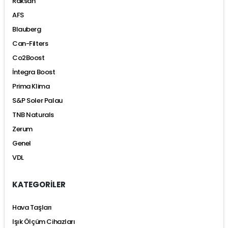
Raksan
AFS
Blauberg
Can-Filters
Co2Boost
İntegra Boost
Prima Klima
S&P Soler Palau
TNB Naturals
Zerum
Genel
VDL
KATEGORİLER
Hava Taşları
Işık Ölçüm Cihazları