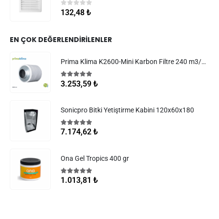
0
5 üzerinden
132,48
₺
EN ÇOK DEĞERLENDIRILENLER
Prima Klima K2600-Mini Karbon Filtre 240 m3/h 100 mm
5.00
5 üzerinden
3.253,59
₺
Sonicpro Bitki Yetiştirme Kabini 120x60x180
5.00
5 üzerinden
7.174,62
₺
Ona Gel Tropics 400 gr
5.00
5 üzerinden
1.013,81
₺