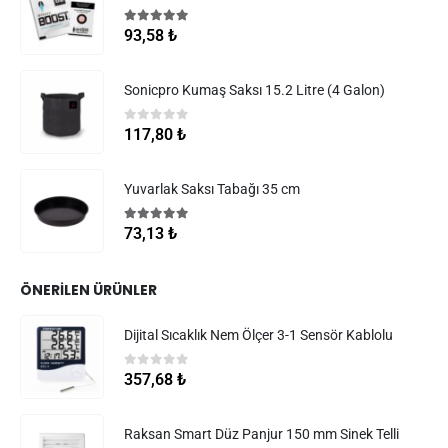
5.00
5 üzerinden
93,58
₺
Sonicpro Kumaş Saksı 15.2 Litre (4 Galon)
0
5 üzerinden
117,80
₺
Yuvarlak Saksı Tabağı 35 cm
5.00
5 üzerinden
73,13
₺
ÖNERILEN ÜRÜNLER
Dijital Sıcaklık Nem Ölçer 3-1 Sensör Kablolu
0
5 üzerinden
357,68
₺
Raksan Smart Düz Panjur 150 mm Sinek Telli