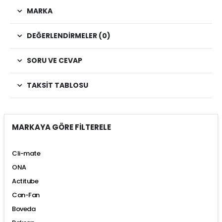
MARKA
DEĞERLENDIRMELER (0)
SORU VE CEVAP
TAKSIT TABLOSU
MARKAYA GÖRE FİLTERELE
Cli-mate
ONA
Actitube
Can-Fan
Boveda